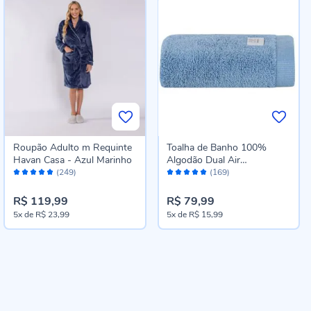
Roupão Adulto m Requinte
Toalha de Banho 100%
Havan Casa - Azul Marinho
Algodão Dual Air
Avaliação:
Avaliação:
Buddemeyer - Azul Claro
(249)
(169)
96%
96%
R$ 119,99
R$ 79,99
5x
de
R$ 23,99
5x
de
R$ 15,99