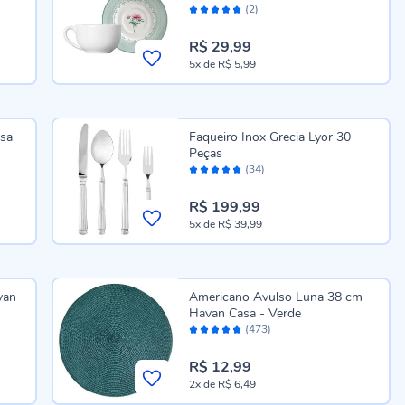
Avaliação:
CHARLOTE
(2)
100%
R$ 29,99
5x
de
R$ 5,99
asa
Faqueiro Inox Grecia Lyor 30
Peças
Avaliação:
(34)
98%
R$ 199,99
5x
de
R$ 39,99
van
Americano Avulso Luna 38 cm
Havan Casa - Verde
Avaliação:
(473)
98%
R$ 12,99
2x
de
R$ 6,49