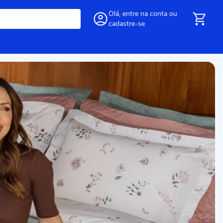
Olá,
entre
na conta
ou
cadastre-se