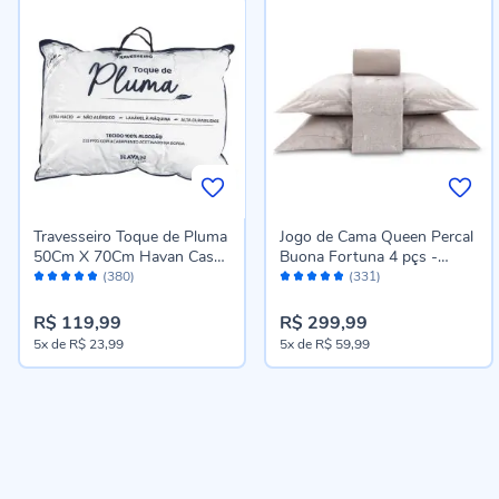
Travesseiro Toque de Pluma
Jogo de Cama Queen Percal
50Cm X 70Cm Havan Casa
Buona Fortuna 4 pçs -
Avaliação:
Avaliação:
- Branco
Celina Cru Novo
(380)
(331)
96%
96%
R$ 119,99
R$ 299,99
5x
de
R$ 23,99
5x
de
R$ 59,99