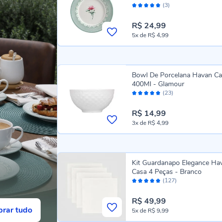
Avaliação:
CHARLOTE
(3)
100%
R$ 24,99
5x
de
R$ 4,99
Bowl De Porcelana Havan C
400Ml - Glamour
Avaliação:
(23)
94%
R$ 14,99
3x
de
R$ 4,99
Kit Guardanapo Elegance Ha
Casa 4 Peças - Branco
Avaliação:
(127)
96%
R$ 49,99
rar tudo
5x
de
R$ 9,99