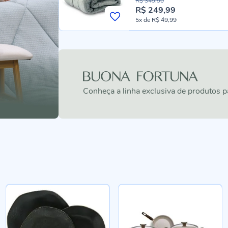
R$ 349,90
R$ 249,99
P
5x
de
R$ 49,99
r
e
ç
o
e
s
p
e
c
Conheça a linha exclusiva de produtos 
i
a
l