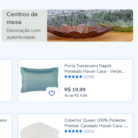
Centros de
mesa
Decoração com
autenticidade
Porta Travesseiro Napoli
Matelado Havan Casa - Verde
Avaliação:
Suculenta
(2190)
96%
R$ 19,99
4x
de
R$ 4,99
gano
Cobertor Queen 100% Poliéster
Premier Canelado Havan Casa -
Avaliação:
Off White
(1252)
98%