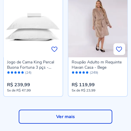
Jogo de Cama King Percal
Roupão Adulto m Requinte
Buona Fortuna 3 pçs -
Havan Casa - Bege
Avaliação:
Avaliação:
Branco liso
(24)
(249)
96%
96%
R$ 239,99
R$ 119,99
5x
de
R$ 47,99
5x
de
R$ 23,99
Ver mais