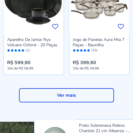
Aparelho De Jantar Ryo
Jogo de Panelas Aura Mta 7
Volcano Oxford - 20 Peças
Peças - Baunilha
Avaliação:
Avaliação:
(1)
(16)
100%
98%
R$ 599,90
R$ 399,90
10x
de
R$ 59,99
10x
de
R$ 39,99
Ver mais
Prato Sobremesa Relevo
Charlote 21 cm Alleanza -