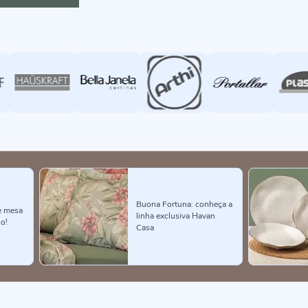
Buona Fortuna: conheça a
e mesa
linha exclusiva Havan
lo!
Casa