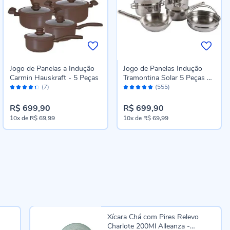
Jogo de Panelas a Indução
Jogo de Panelas Indução
Carmin Hauskraft - 5 Peças
Tramontina Solar 5 Peças -
Avaliação:
Avaliação:
Aço Inox
(7)
(555)
86%
96%
R$ 699,90
R$ 699,90
10x
de
R$ 69,99
10x
de
R$ 69,99
Xícara Chá com Pires Relevo
Charlote 200Ml Alleanza -