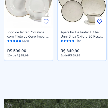
Jogo de Jantar Porcelana
Aparelho De Jantar E Chá
com Filete de Ouro Imperial
Unni Brisa Oxford 20 Peças
Avaliação:
Avaliação:
Havan Casa - 20 Peças
- Cerâmica
(396)
(454)
98%
96%
R$ 599,90
R$ 349,90
10x
de
R$ 59,99
5x
de
R$ 69,98