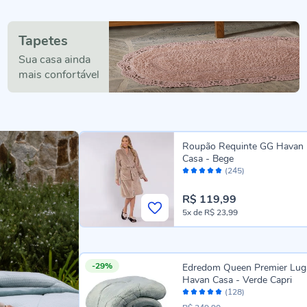
Tapetes
Sua casa ainda
mais confortável
Roupão Requinte GG Havan
Casa - Bege
Avaliação:
(245)
96%
R$ 119,99
5x
de
R$ 23,99
-29%
Edredom Queen Premier Lu
Havan Casa - Verde Capri
Avaliação:
(128)
96%