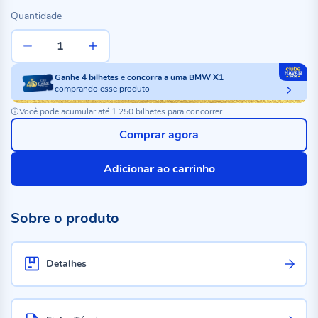
Quantidade
Ganhe
4
bilhetes
e
concorra a uma BMW X1
comprando esse produto
Você pode acumular até 1.250 bilhetes para concorrer
Comprar agora
Adicionar ao carrinho
Sobre o produto
Detalhes