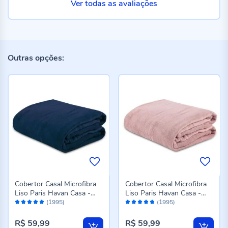
Ver todas as avaliações
Outras opções:
Cobertor Casal Microfibra
Cobertor Casal Microfibra
Liso Paris Havan Casa -
Liso Paris Havan Casa -
Avaliação:
Avaliação:
Azul Profundo
Rose
(1995)
(1995)
96%
96%
R$ 59,99
R$ 59,99