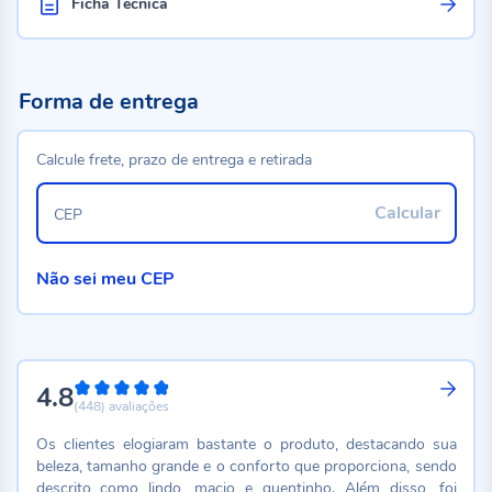
Ficha Técnica
Forma de entrega
Calcule frete, prazo de entrega e retirada
Calcular
CEP
Não sei meu CEP
4.8
96%
(448)
avaliações
Os clientes elogiaram bastante o produto, destacando sua
beleza, tamanho grande e o conforto que proporciona, sendo
descrito como lindo, macio e quentinho. Além disso, foi