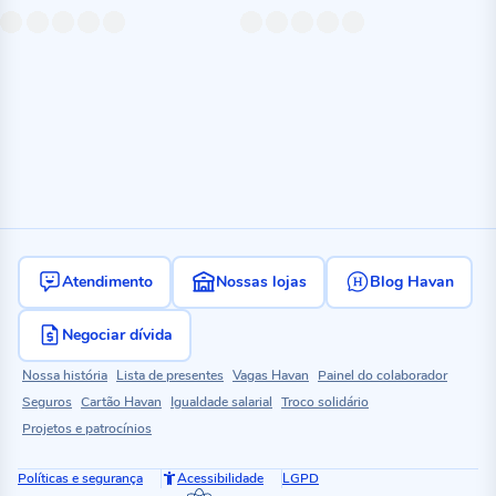
Atendimento
Nossas lojas
Blog Havan
Negociar dívida
Nossa história
Lista de presentes
Vagas Havan
Painel do colaborador
Seguros
Cartão Havan
Igualdade salarial
Troco solidário
Projetos e patrocínios
Políticas e segurança
Acessibilidade
LGPD