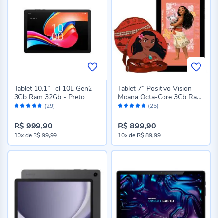
Tablet 10,1” Tcl 10L Gen2
Tablet 7” Positivo Vision
3Gb Ram 32Gb - Preto
Moana Octa-Core 3Gb Ram
Avaliação:
Avaliação:
64Gb
(29)
(25)
94%
92%
R$ 999,90
R$ 899,90
10x
de
R$ 99,99
10x
de
R$ 89,99