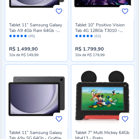
Tablet 11” Samsung Galaxy
Tablet 10” Positivo Vision
Tab A9 4Gb Ram 64Gb -
Tab 4G 128Gb T3010 -
Avaliação:
Avaliação:
Grafite
Preto
(45)
(52)
96%
94%
R$ 1.499,90
R$ 1.799,90
10x
de
R$ 149,99
10x
de
R$ 179,99
Tablet 11” Samsung Galaxy
Tablet 7" Multi Mickey 64Gb
Tab A9+ 5G 64Gb - Grafite
Nb413 - Preto