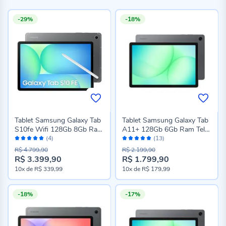
-29%
-18%
Tablet Samsung Galaxy Tab
Tablet Samsung Galaxy Tab
S10fe Wifi 128Gb 8Gb Ram
A11+ 128Gb 6Gb Ram Tela
Avaliação:
Avaliação:
- Cinza
11" - Cinza
(4)
(13)
100%
100%
R$ 4.799,90
R$ 2.199,90
R$ 3.399,90
R$ 1.799,90
Preço
Preço
10x
de
R$ 339,99
10x
de
R$ 179,99
especial
especial
-18%
-17%