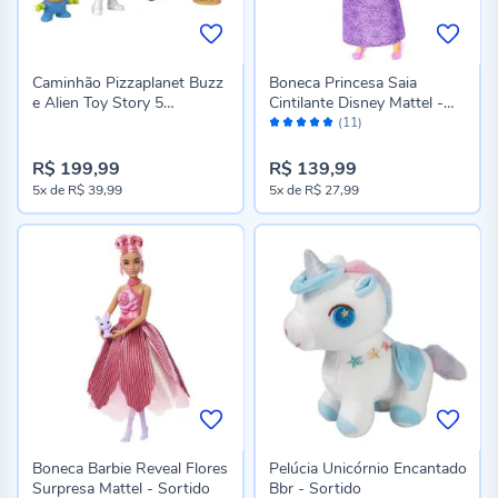
Caminhão Pizzaplanet Buzz
Boneca Princesa Saia
e Alien Toy Story 5
Cintilante Disney Mattel -
Avaliação:
Imaginext Mattel
Sortido
(11)
98%
R$ 199,99
R$ 139,99
5x
de
R$ 39,99
5x
de
R$ 27,99
Boneca Barbie Reveal Flores
Pelúcia Unicórnio Encantado
Surpresa Mattel - Sortido
Bbr - Sortido