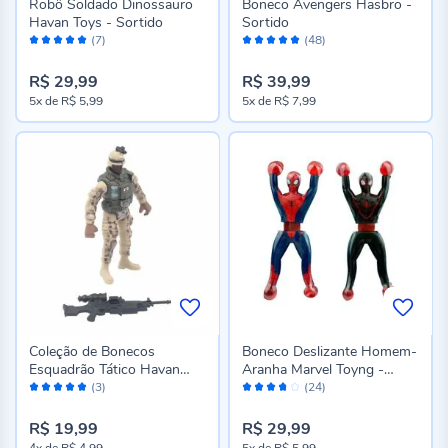
Robô Soldado Dinossauro
Boneco Avengers Hasbro -
Havan Toys - Sortido
Sortido
Avaliação:
Avaliação:
(7)
(48)
98%
98%
R$ 29,99
R$ 39,99
5x
de
R$ 5,99
5x
de
R$ 7,99
Coleção de Bonecos
Boneco Deslizante Homem-
Esquadrão Tático Havan
Aranha Marvel Toyng -
Avaliação:
Avaliação:
Toys - Sortido
051380
(3)
(24)
100%
74%
R$ 19,99
R$ 29,99
4x
de
R$ 4,99
5x
de
R$ 5,99