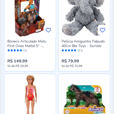
Boneco Articulado Motu
Pelúcia Amiguinho Felpudo
First Ones Mattel 5" -
40Cm Bbr Toys - Sortido
Avaliação:
Avaliação:
Sortido
(1)
(11)
100%
98%
R$ 149,99
R$ 79,99
5x
de
R$ 29,99
5x
de
R$ 15,99