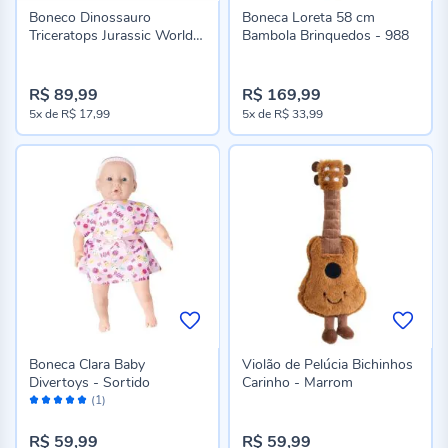
Boneco Dinossauro
Boneca Loreta 58 cm
Triceratops Jurassic World
Bambola Brinquedos - 988
Mimo Brinquedos
R$ 89,99
R$ 169,99
5x
de
R$ 17,99
5x
de
R$ 33,99
Boneca Clara Baby
Violão de Pelúcia Bichinhos
Divertoys - Sortido
Carinho - Marrom
Avaliação:
(1)
100%
R$ 59,99
R$ 59,99