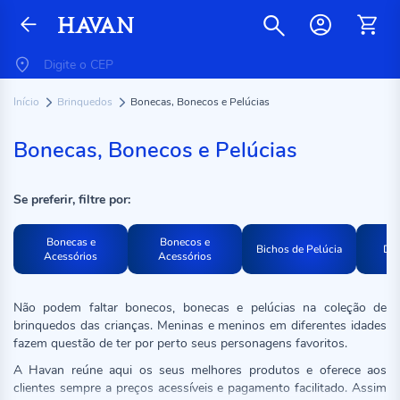
Início
Brinquedos
Bonecas, Bonecos e Pelúcias
Bonecas, Bonecos e Pelúcias
Se preferir, filtre por:
Bonecas e
Bonecos e
Bichos de Pelúcia
Din
Acessórios
Acessórios
Não podem faltar bonecos, bonecas e pelúcias na coleção de
brinquedos das crianças. Meninas e meninos em diferentes idades
fazem questão de ter por perto seus personagens favoritos.
A Havan reúne aqui os seus melhores produtos e oferece aos
clientes sempre a preços acessíveis e pagamento facilitado. Assim