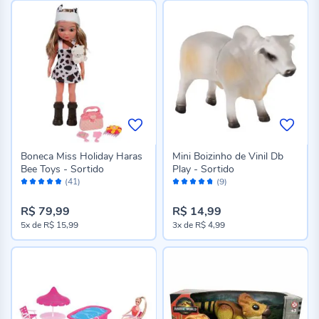
Boneca Miss Holiday Haras
Mini Boizinho de Vinil Db
Bee Toys - Sortido
Play - Sortido
Avaliação:
Avaliação:
(41)
(9)
96%
94%
R$ 79,99
R$ 14,99
5x
de
R$ 15,99
3x
de
R$ 4,99