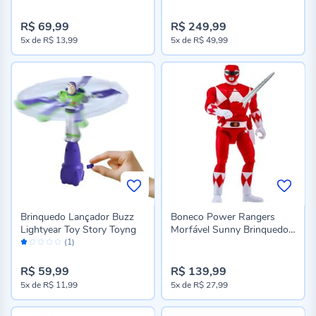
R$ 69,99
R$ 249,99
5x
de
R$ 13,99
5x
de
R$ 49,99
Brinquedo Lançador Buzz
Boneco Power Rangers
Lightyear Toy Story Toyng
Morfável Sunny Brinquedos
Avaliação:
- Sortido
(1)
20%
R$ 59,99
R$ 139,99
5x
de
R$ 11,99
5x
de
R$ 27,99