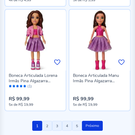
Boneca Articulada Lorena
Boneca Articulada Manu
Irmãs Pina Algazarra
Irmãs Pina Algazarra
Avaliação:
Brinquedos
Brinquedos
(1)
100%
R$ 99,99
R$ 99,99
5x
de
R$ 19,99
5x
de
R$ 19,99
Página
Você
Página
Página
Página
Página
Próximo
1
2
3
4
5
esta