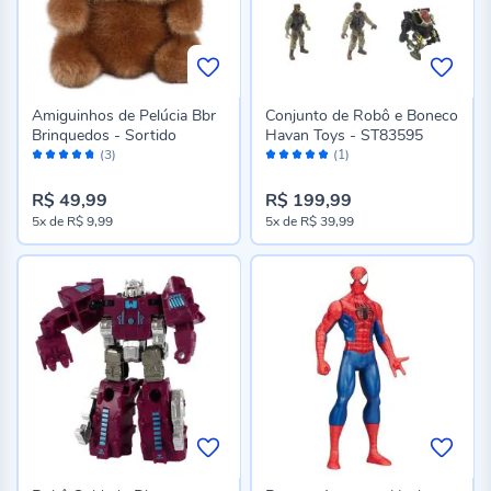
Amiguinhos de Pelúcia Bbr
Conjunto de Robô e Boneco
Brinquedos - Sortido
Havan Toys - ST83595
Avaliação:
Avaliação:
(3)
(1)
94%
100%
R$ 49,99
R$ 199,99
5x
de
R$ 9,99
5x
de
R$ 39,99