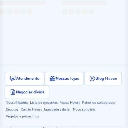
Atendimento
Nossas lojas
Blog Havan
Negociar dívida
Nossa história
Lista de presentes
Vagas Havan
Painel do colaborador
Seguros
Cartão Havan
Igualdade salarial
Troco solidário
Projetos e patrocínios