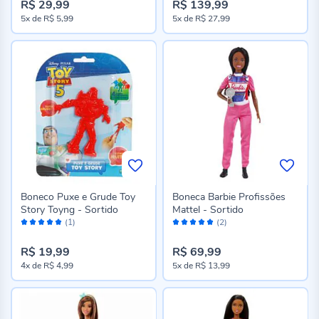
R$ 29,99
R$ 139,99
5x
de
R$ 5,99
5x
de
R$ 27,99
Boneco Puxe e Grude Toy
Boneca Barbie Profissões
Story Toyng - Sortido
Mattel - Sortido
Avaliação:
Avaliação:
(1)
(2)
100%
100%
R$ 19,99
R$ 69,99
4x
de
R$ 4,99
5x
de
R$ 13,99