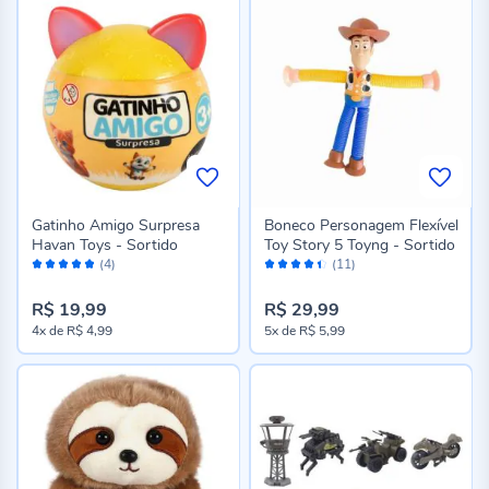
Gatinho Amigo Surpresa
Boneco Personagem Flexível
Havan Toys - Sortido
Toy Story 5 Toyng - Sortido
Avaliação:
Avaliação:
(4)
(11)
96%
88%
R$ 19,99
R$ 29,99
4x
de
R$ 4,99
5x
de
R$ 5,99