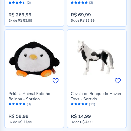
Avaliação:
Avaliação:
(2)
(3)
90%
100%
R$ 269,99
R$ 69,99
5x
de
R$ 53,99
5x
de
R$ 13,99
Pelúcia Animal Fofinho
Cavalo de Brinquedo Havan
Bolinha - Sortido
Toys - Sortido
Avaliação:
Avaliação:
(3)
(12)
94%
98%
R$ 59,99
R$ 14,99
5x
de
R$ 11,99
3x
de
R$ 4,99