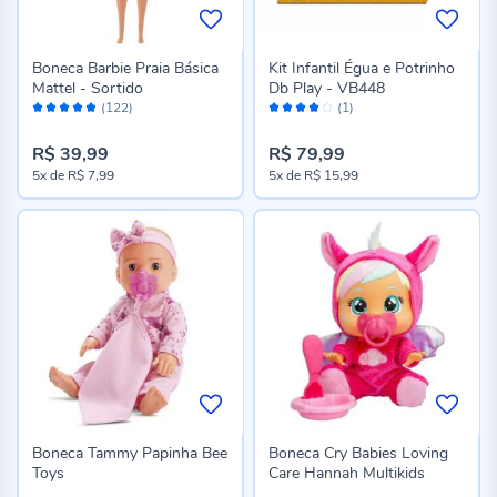
Boneca Barbie Praia Básica
Kit Infantil Égua e Potrinho
Mattel - Sortido
Db Play - VB448
Avaliação:
Avaliação:
(122)
(1)
96%
80%
R$ 39,99
R$ 79,99
5x
de
R$ 7,99
5x
de
R$ 15,99
Boneca Tammy Papinha Bee
Boneca Cry Babies Loving
Toys
Care Hannah Multikids