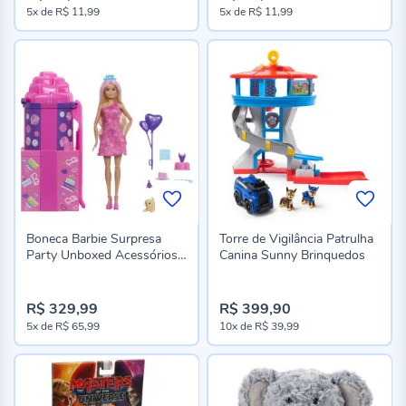
5x
de
R$ 11,99
5x
de
R$ 11,99
Boneca Barbie Surpresa
Torre de Vigilância Patrulha
Party Unboxed Acessórios
Canina Sunny Brinquedos
Mattel
R$ 329,99
R$ 399,90
5x
de
R$ 65,99
10x
de
R$ 39,99