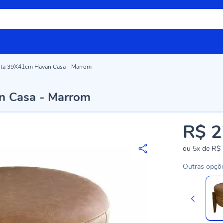
arta 39X41cm Havan Casa - Marrom
n Casa - Marrom
R$ 2
ou
5x
de
R$ 
Outras opçõ