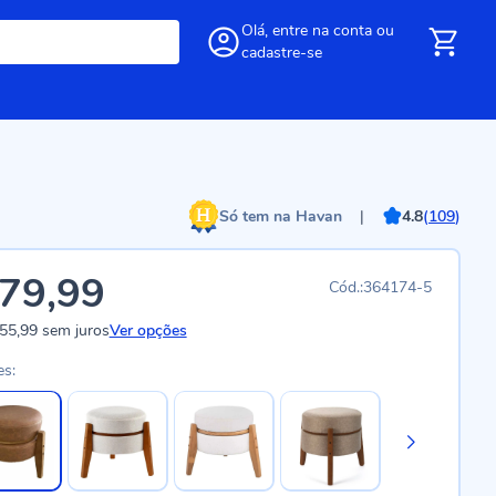
Olá,
entre
na conta
ou
cadastre-se
Só tem na Havan
|
4.8
(
109
)
79,99
364174-5
55,99
sem juros
Ver opções
es: