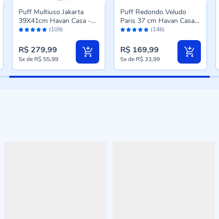
Puff Multiuso Jakarta
Puff Redondo Veludo
39X41cm Havan Casa -
Paris 37 cm Havan Casa -
Avaliação:
Avaliação:
Taupe
Champagne
(109)
(146)
96%
96%
R$ 279,99
R$ 169,99
5x
de
R$ 55,99
5x
de
R$ 33,99