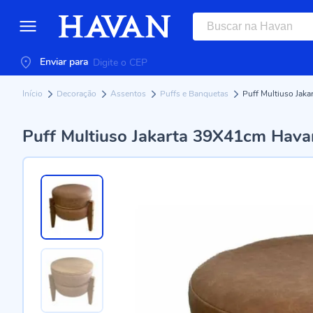
Enviar para
Início
Decoração
Assentos
Puffs e Banquetas
Puff Multiuso Jak
Puff Multiuso Jakarta 39X41cm Hava