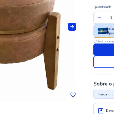
Quantidade
Ga
pro
Você pode ac
Sobre o
Imagem me
Deta