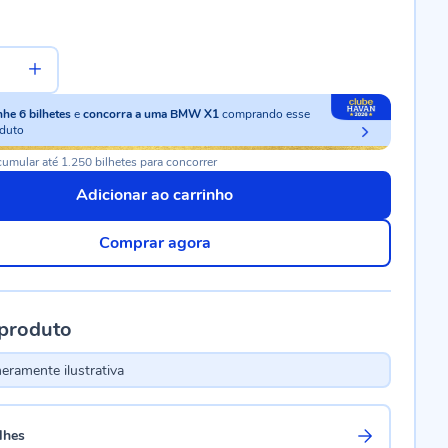
nhe
6
bilhetes
e
concorra a uma BMW X1
comprando esse
duto
umular até 1.250 bilhetes para concorrer
Adicionar ao carrinho
Comprar agora
 produto
ramente ilustrativa
lhes