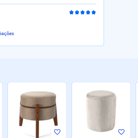
100%
liações