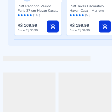
Puff Redondo Veludo
Puff Texas Decorativo
 -
Paris 37 cm Havan Casa -
Havan Casa - Marrom
Avaliação:
Avaliação:
Cinza
(146)
(53)
96%
96%
R$ 169,99
R$ 199,99
5x
de
R$ 33,99
5x
de
R$ 39,99