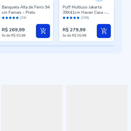
Banqueta Alta de Ferro 94
Puff Multiuso Jakarta
Puff
cm Famais - Preto
39X41cm Havan Casa -
Hav
Avaliação:
Avaliação:
Aval
Cinza
(33)
(109)
96%
96%
96
R$ 269,99
R$ 279,99
R$ 
5x
de
R$ 53,99
5x
de
R$ 55,99
5x
d