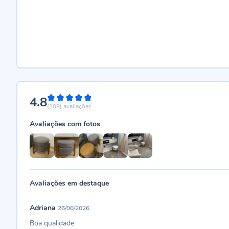
4.8
96%
(109)
avaliações
Avaliações com fotos
Avaliações em destaque
Adriana
26/06/2026
Boa qualidade