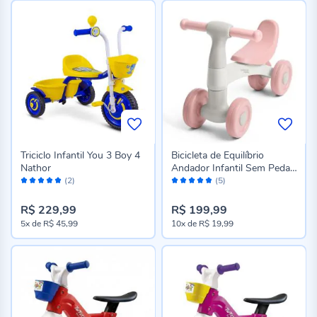
Triciclo Infantil You 3 Boy 4
Bicicleta de Equilíbrio
Nathor
Andador Infantil Sem Pedal
Avaliação:
Avaliação:
Havan Baby - Rosa e Off
(2)
(5)
100%
96%
White
R$ 229,99
R$ 199,99
5x
de
R$ 45,99
10x
de
R$ 19,99