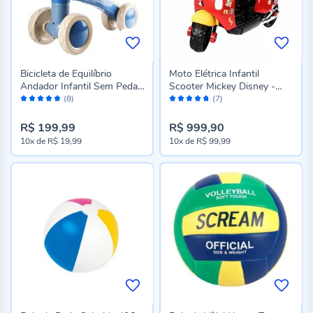
Bicicleta de Equilíbrio
Moto Elétrica Infantil
Andador Infantil Sem Pedal
Scooter Mickey Disney -
Avaliação:
Avaliação:
Havan Baby - Bege e Azul
Vermelho
(8)
(7)
98%
94%
R$ 199,99
R$ 999,90
10x
de
R$ 19,99
10x
de
R$ 99,99