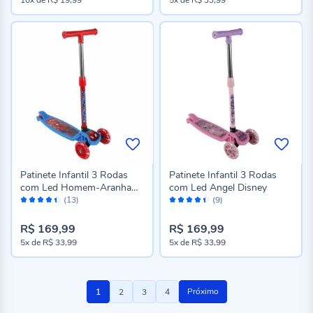
Patinete Infantil 3 Rodas
Patinete Infantil 3 Rodas
com Led Homem-Aranha
com Led Angel Disney
Avaliação:
Avaliação:
Disney
(13)
(9)
88%
88%
R$ 169,99
R$ 169,99
5x
de
R$ 33,99
5x
de
R$ 33,99
Página
Você
Página
Página
Página
Próximo
1
2
3
4
esta