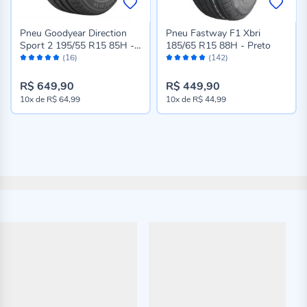
Pneu Goodyear Direction
Pneu Fastway F1 Xbri
Sport 2 195/55 R15 85H -
185/65 R15 88H - Preto
Avaliação:
Avaliação:
Preto
(16)
(142)
96%
96%
R$ 649,90
R$ 449,90
10x
de
R$ 64,99
10x
de
R$ 44,99