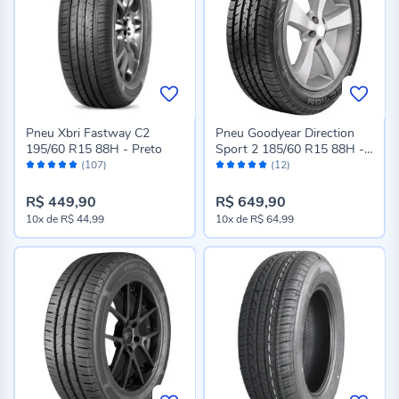
Pneu Xbri Fastway C2
Pneu Goodyear Direction
195/60 R15 88H - Preto
Sport 2 185/60 R15 88H -
Avaliação:
Avaliação:
Preto
(107)
(12)
96%
98%
R$ 449,90
R$ 649,90
10x
de
R$ 44,99
10x
de
R$ 64,99