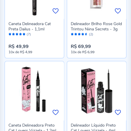
Caneta Delineadora Cat
Delineador Brilho Rose Gold
Preta Dailus - 1,1ml
Trintou Niina Secrets - 3g
Avaliação:
Avaliação:
(7)
(2)
100%
90%
R$ 49,99
R$ 69,99
10x
de
R$ 4,99
10x
de
R$ 6,99
Caneta Delineadora Preto
Delineador Líquido Preto
Cat Lovers Vizzela - 1,2ml
Cat Lovers Vizzela - 4ml