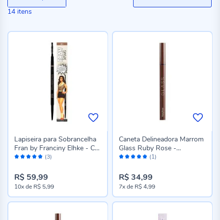
14
itens
Lapiseira para Sobrancelha
Caneta Delineadora Marrom
Fran by Franciny Elhke - Cor
Glass Ruby Rose -
Avaliação:
Avaliação:
02
Caramelo
(3)
(1)
100%
100%
R$ 59,99
R$ 34,99
10x
de
R$ 5,99
7x
de
R$ 4,99