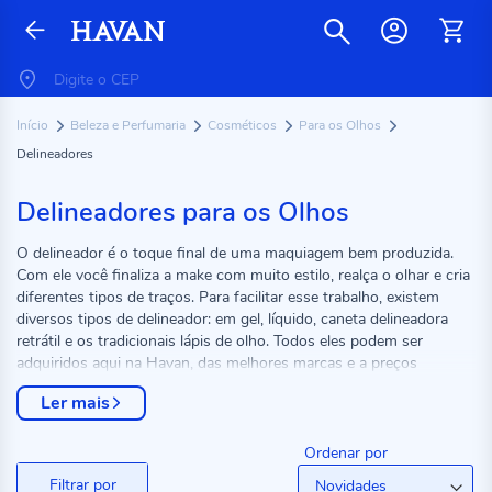
Início
Beleza e Perfumaria
Cosméticos
Para os Olhos
Delineadores
Delineadores para os Olhos
O delineador é o toque final de uma maquiagem bem produzida.
Com ele você finaliza a make com muito estilo, realça o olhar e cria
diferentes tipos de traços. Para facilitar esse trabalho, existem
diversos tipos de delineador: em gel, líquido, caneta delineadora
retrátil e os tradicionais lápis de olho. Todos eles podem ser
adquiridos aqui na Havan, das melhores marcas e a preços
incríveis. Conheça todas as nossas opções e escolha os seus.
Ler mais
Ordenar por
Filtrar por