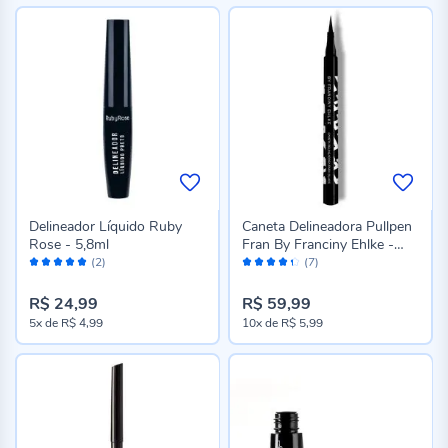
Delineador Líquido Ruby
Caneta Delineadora Pullpen
Rose - 5,8ml
Fran By Franciny Ehlke -
Avaliação:
Avaliação:
1,2ml
(2)
(7)
100%
86%
R$ 24,99
R$ 59,99
5x
de
R$ 4,99
10x
de
R$ 5,99