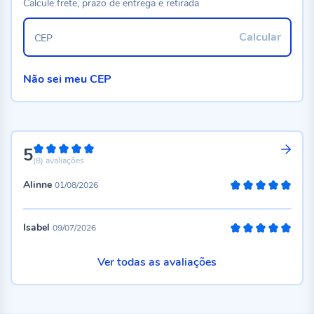
Calcule frete, prazo de entrega e retirada
Calcular
CEP
Não sei meu CEP
5
100%
(8)
avaliações
Alinne
01/08/2026
100%
Isabel
09/07/2026
100%
Ver todas as avaliações