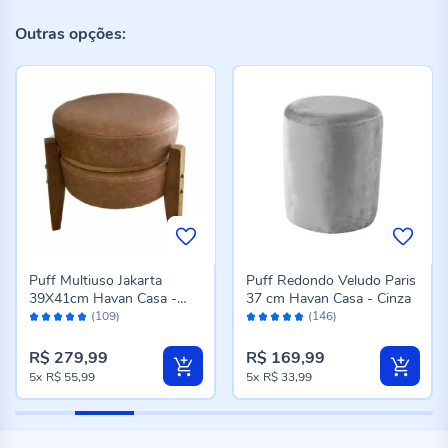
Outras opções:
Puff Multiuso Jakarta
Puff Redondo Veludo Paris
39X41cm Havan Casa -
37 cm Havan Casa - Cinza
Avaliação:
Avaliação:
Marrom
(109)
(146)
96%
96%
R$ 279,99
R$ 169,99
5x
R$ 55,99
5x
R$ 33,99