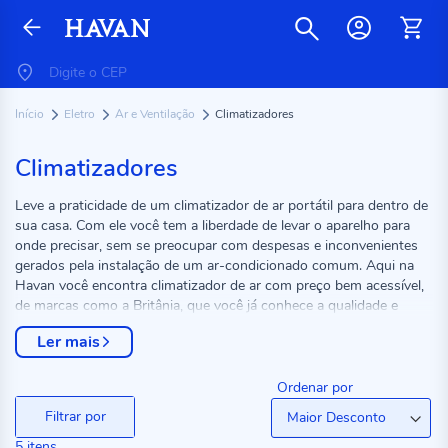
Início
Eletro
Ar e Ventilação
Climatizadores
Climatizadores
Leve a praticidade de um climatizador de ar portátil para dentro de
sua casa. Com ele você tem a liberdade de levar o aparelho para
onde precisar, sem se preocupar com despesas e inconvenientes
gerados pela instalação de um ar-condicionado comum. Aqui na
Havan você encontra climatizador de ar com preço bem acessível,
de marcas como a Britânia, que você já conhece a qualidade e
confia. Aproveite agora mesmo nossas melhores ofertas.
Ler mais
Ordenar por
Filtrar por
5
itens