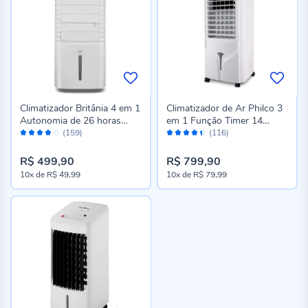
Climatizador Britânia 4 em 1
Climatizador de Ar Philco 3
Autonomia de 26 horas
em 1 Função Timer 14
Avaliação:
Avaliação:
BCL05A
Litros PCL14F
(159)
(116)
78%
88%
R$ 499,90
R$ 799,90
10x
de
R$ 49,99
10x
de
R$ 79,99