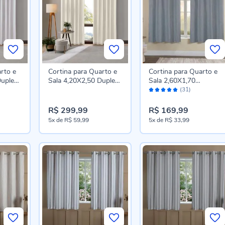
rto e
Cortina para Quarto e
Cortina para Quarto e
Duplex
Sala 4,20X2,50 Duplex
Sala 2,60X1,70
Avaliação:
sa -
Bellini Havan Casa -
Blackout Dual Block
(31)
98%
Areia
Havan Casa - Cinza
R$ 299,99
R$ 169,99
5x
de
R$ 59,99
5x
de
R$ 33,99