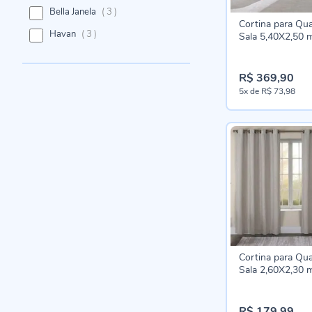
itens
Bella Janela
3
Cortina para Qua
itens
Havan
3
Sala 5,40X2,50 
Duplex Bellini H
Casa - Branco
R$ 369,90
5x
de
R$ 73,98
Cortina para Qua
Sala 2,60X2,30 
Naturalle Havan 
Cinza Linho
R$ 179,99