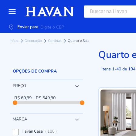
Enviar para
Início
Decoração
Cortinas
Quarto e Sala
Quarto e
Itens
1
-
40
de
194
OPÇÕES DE COMPRA
PREÇO
R$ 69,99 - R$ 549,90
MARCA
itens
Havan Casa
188