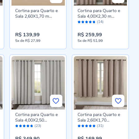
Cortina para Quarto e
Cortina para Quarto e
Sala 2,60X1,70 m
Sala 4,00X2,30 m
Avaliação:
Naturalle Havan Casa -
Naturalle Havan Casa -
(14)
94%
Cinza Linho
Cinza Linho
R$ 139,99
R$ 259,99
5x
de
R$ 27,99
5x
de
R$ 51,99
Cortina para Quarto e
Cortina para Quarto e
Sala 4,00X2,50
Sala 2,60X1,70
Avaliação:
Avaliação:
Blackout Dual Block
Blackout Dual Block
(23)
(31)
94%
98%
Havan Casa - Natural
Havan Casa - Bege
R$ 349,90
R$ 169,99