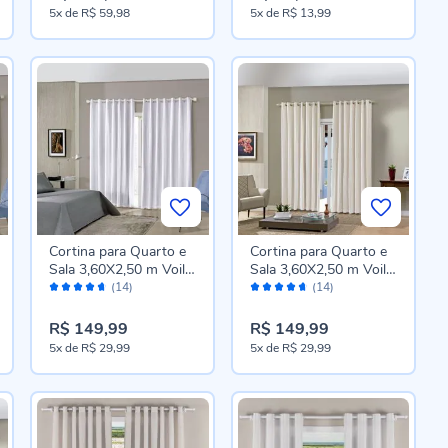
5x
de
R$ 59,98
5x
de
R$ 13,99
Cortina para Quarto e
Cortina para Quarto e
Sala 3,60X2,50 m Voil
Sala 3,60X2,50 m Voil
Avaliação:
Avaliação:
Bellini Havan Casa -
Bellini Havan Casa -
(14)
(14)
92%
92%
Branco
Areia
R$ 149,99
R$ 149,99
5x
de
R$ 29,99
5x
de
R$ 29,99