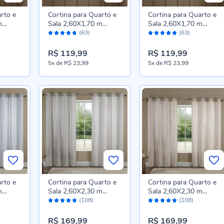
rto e
Cortina para Quarto e
Cortina para Quarto e
m
Sala 2,60X1,70 m
Sala 2,60X1,70 m
Avaliação:
Avaliação:
asa -
Chenille Havan Casa -
Chenille Havan Casa -
(63)
(63)
94%
94%
Berlim Azul
Berlim Cinza
R$ 119,99
R$ 119,99
5x
de
R$ 23,99
5x
de
R$ 23,99
rto e
Cortina para Quarto e
Cortina para Quarto e
m
Sala 2,60X2,30 m
Sala 2,60X2,30 m
Avaliação:
Avaliação:
asa -
Chenille Havan Casa -
Chenille Havan Casa -
(108)
(108)
96%
96%
Berlim Cinza
Berlim Bege
R$ 169,99
R$ 169,99