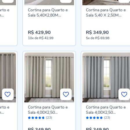
rto e
Cortina para Quarto e
Cortina para Quarto e
m
Sala 5,40X2,80M
Sala 5,40 X 2,50M
avan
Duplex Bellini Havan
Naturalle Havan Casa -
Casa - Branco
Cinza Linho
R$ 429,90
R$ 349,90
10x
de
R$ 42,99
5x
de
R$ 69,98
rto e
Cortina para Quarto e
Cortina para Quarto e
m
Sala 4,00X2,50
Sala 4,00X2,50
Avaliação:
Avaliação:
Casa -
Blackout Dual Block
Blackout Dual Block
(23)
(23)
94%
94%
Havan Casa - Bege
Havan Casa - Cinza
R$ 349,90
R$ 349,90