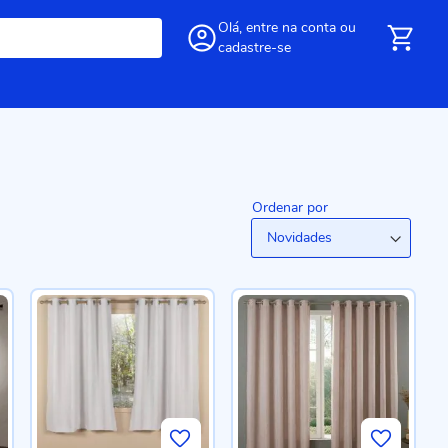
Olá,
entre
na conta
ou
cadastre-se
Ordenar por