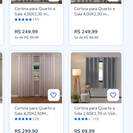
Cortina para Quarto e
Cortina para Quarto e
Sala 4,00X2,30 m
Sala 4,00X2,30 m
Avaliação:
Chenille Havan Casa -
Chenille Havan Casa -
(47)
96%
Berlim Cinza
Berlim Bege
R$ 249,99
R$ 249,99
5x
de
R$ 49,99
5x
de
R$ 49,99
Cortina para Quarto e
Cortina para Quarto e
Sala 4,20X2,50M
Sala 2,60X1,70 m Voil
Avaliação:
Avaliação:
Duplex Lisboa Havan
Bellini Havan Casa -
(29)
(33)
100%
86%
Casa - Areia
Cinza Escuro
R$ 299,90
R$ 69,99