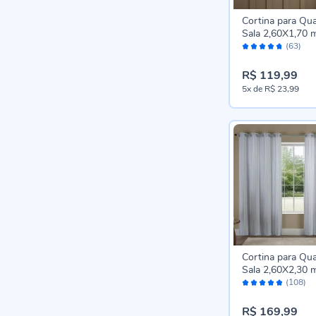
Cortina para Qua
Sala 2,60X1,70 
Avaliação:
Chenille Havan C
(63)
94%
Berlim Bege
R$ 119,99
5x
de
R$ 23,99
Cortina para Qua
Sala 2,60X2,30 
Avaliação:
Chenille Havan C
(108)
96%
Berlim Azul
R$ 169,99