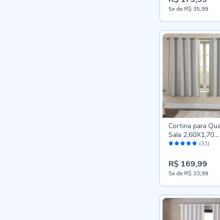
5x
de
R$ 35,99
Cortina para Qua
Sala 2,60X1,70
Avaliação:
Blackout Dual Bl
(31)
98%
Havan Casa - Na
R$ 169,99
5x
de
R$ 33,99