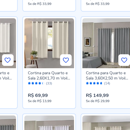
5x
de
R$ 33,99
5x
de
R$ 33,99
rto e
Cortina para Quarto e
Cortina para Quarto e
 Voil
Sala 2,60X1,70 m Voil
Sala 3,60X2,50 m Voil
Avaliação:
Avaliação:
sa -
Bellini Havan Casa -
Bellini Havan Casa -
(33)
(14)
86%
92%
Areia
Cinza Escuro
R$ 69,99
R$ 149,99
5x
de
R$ 13,99
5x
de
R$ 29,99