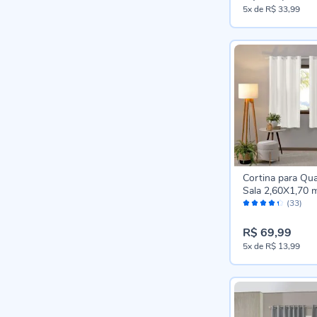
5x
de
R$ 33,99
Cortina para Qua
Sala 2,60X1,70 m
Avaliação:
Bellini Havan Ca
(33)
86%
Branco
R$ 69,99
5x
de
R$ 13,99