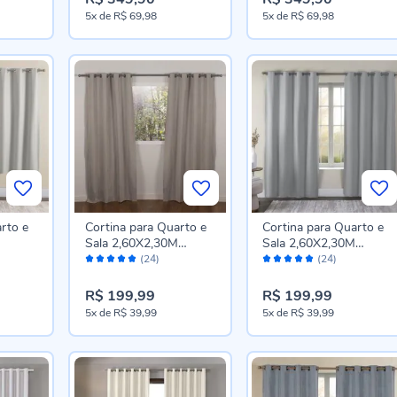
5x
de
R$ 69,98
5x
de
R$ 69,98
rto e
Cortina para Quarto e
Cortina para Quarto e
Sala 2,60X2,30M
Sala 2,60X2,30M
Avaliação:
Avaliação:
ock
Blackout Dual Block
Blackout Dual Block
(24)
(24)
98%
98%
tural
Havan Casa - BEGE
Havan Casa - Cinza
0002
R$ 199,99
R$ 199,99
5x
de
R$ 39,99
5x
de
R$ 39,99