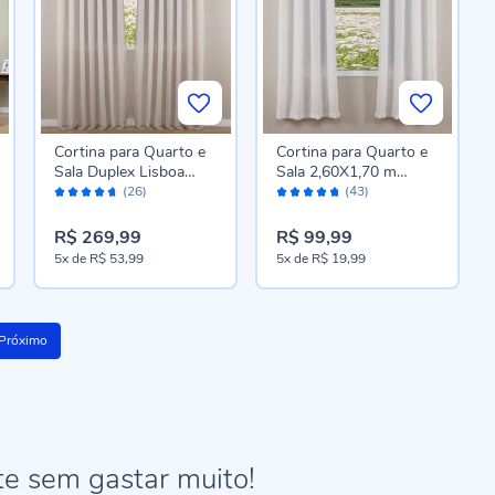
Cortina para Quarto e
Cortina para Quarto e
Sala Duplex Lisboa
Sala 2,60X1,70 m
Avaliação:
Avaliação:
4,20X2,30 m Havan
Rústica Fiori Havan
(26)
(43)
92%
94%
Casa - Areia
Casa - Bege
R$ 269,99
R$ 99,99
5x
de
R$ 53,99
5x
de
R$ 19,99
Próximo
te sem gastar muito!