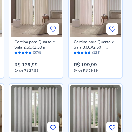
Cortina para Quarto e
Cortina para Quarto e
Sala 2,60X2,30 m
Sala 3,60X2,50 m
Avaliação:
Avaliação:
Rústica Madri Havan
Rústica Madri Havan
(370)
(122)
94%
96%
Casa - Areia
Casa - AREIA
R$ 139,99
R$ 199,99
5x
de
R$ 27,99
5x
de
R$ 39,99