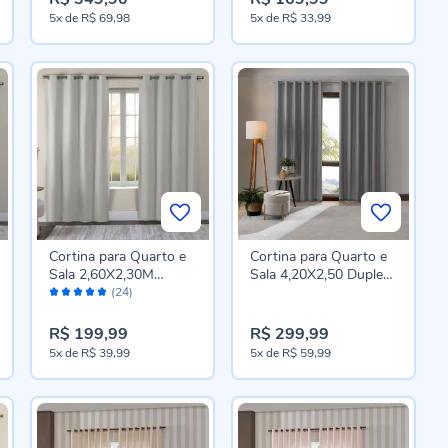
5x
de
R$ 69,98
5x
de
R$ 33,99
Cortina para Quarto e
Cortina para Quarto e
Sala 2,60X2,30M
Sala 4,20X2,50 Duplex
Avaliação:
Blackout Dual Block
Bellini Havan Casa -
(24)
98%
Havan Casa - Natural
Cinza Escuro
R$ 199,99
R$ 299,99
5x
de
R$ 39,99
5x
de
R$ 59,99