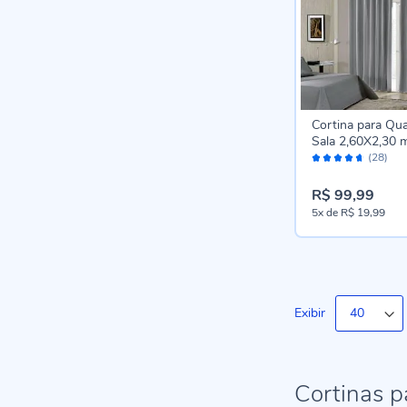
Cortina para Qua
Sala 2,60X2,30 m
Avaliação:
Bellini Havan Ca
(28)
92%
Cinza Escuro
R$ 99,99
5x
de
R$ 19,99
Exibir
Cortinas p