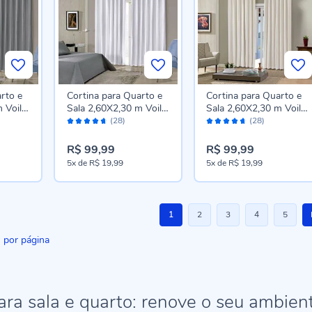
rto e
Cortina para Quarto e
Cortina para Quarto e
 Voil
Sala 2,60X2,30 m Voil
Sala 2,60X2,30 m Voil
Avaliação:
Avaliação:
sa -
Bellini Havan Casa -
Bellini Havan Casa -
(28)
(28)
92%
92%
Branco
Areia
R$ 99,99
R$ 99,99
5x
de
R$ 19,99
5x
de
R$ 19,99
Página
Você esta lendo a pagina
Página
Página
Página
Página
1
2
3
4
5
por página
ara sala e quarto: renove o seu ambien