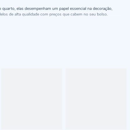
o quarto, elas desempenham um papel essencial na decoração,
odelos de alta qualidade com preços que cabem no seu bolso.
estilos, comprimentos e cores
, tudo para você encontrar a peça
equilibrando luz natural e privacidade. Na Havan, você encontra
ores modelos têm entre 4 m de largura e 2,30 m de altura,
penas uma cor, como bege, marrom, rosa, azul, vermelho, branco e
egria ao visual da sala.
inho. Esses tecidos são resistentes a manchas, furos e rasgos,
s cores neutras e vibrantes desses itens decorativos com os
s desempenham um papel fundamental para alcançar essa sensação.
stilos
.
 roxo, vermelho, marrom, branco, cinza e bege. Essas opções