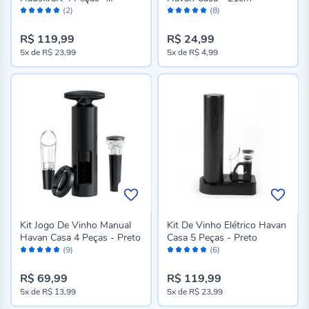
Avaliação:
Avaliação:
Transparente
(2)
(8)
100%
96%
R$ 119,99
R$ 24,99
5x
de
R$ 23,99
5x
de
R$ 4,99
Kit Jogo De Vinho Manual
Kit De Vinho Elétrico Havan
Havan Casa 4 Peças - Preto
Casa 5 Peças - Preto
Avaliação:
Avaliação:
(9)
(6)
100%
100%
R$ 69,99
R$ 119,99
5x
de
R$ 13,99
5x
de
R$ 23,99