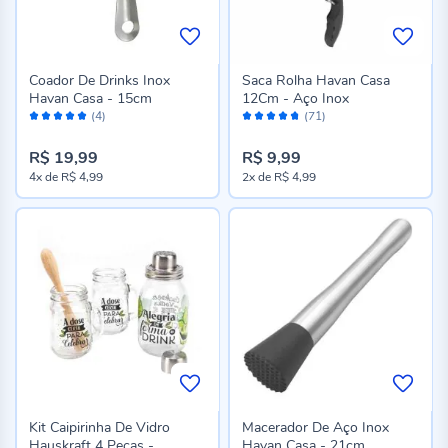
Coador De Drinks Inox
Saca Rolha Havan Casa
Havan Casa - 15cm
12Cm - Aço Inox
Avaliação:
Avaliação:
(4)
(71)
100%
94%
R$ 19,99
R$ 9,99
4x
de
R$ 4,99
2x
de
R$ 4,99
Kit Caipirinha De Vidro
Macerador De Aço Inox
Hauskraft 4 Peças -
Havan Casa - 21cm