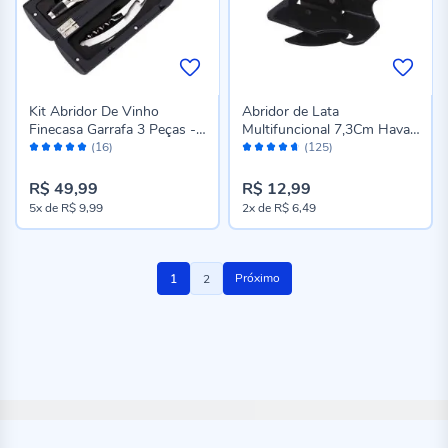
Kit Abridor De Vinho
Abridor de Lata
Finecasa Garrafa 3 Peças -
Multifuncional 7,3Cm Havan
Avaliação:
Avaliação:
Inox
Casa - Preto
(16)
(125)
98%
92%
R$ 49,99
R$ 12,99
5x
de
R$ 9,99
2x
de
R$ 6,49
Página
Você
Página
Próximo
1
2
esta
lendo
a
pagina