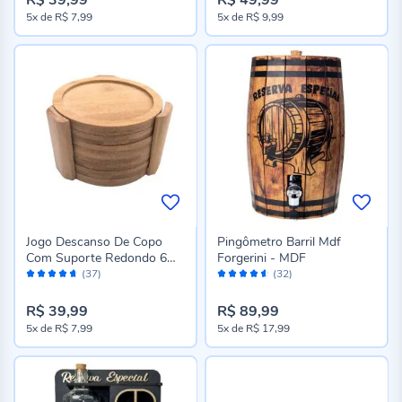
5x
de
R$ 7,99
5x
de
R$ 9,99
Jogo Descanso De Copo
Pingômetro Barril Mdf
Com Suporte Redondo 6
Forgerini - MDF
Avaliação:
Avaliação:
Peças - Bambu
(37)
(32)
92%
90%
R$ 39,99
R$ 89,99
5x
de
R$ 7,99
5x
de
R$ 17,99