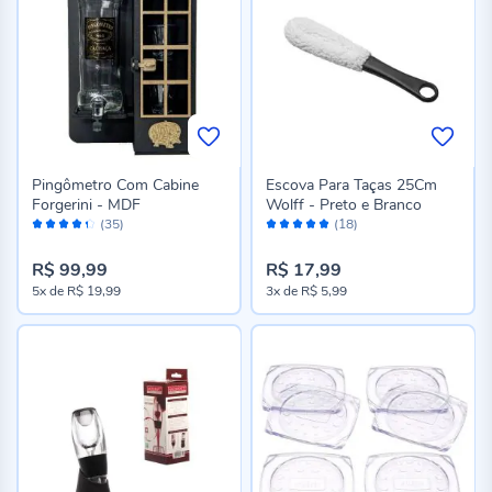
Pingômetro Com Cabine
Escova Para Taças 25Cm
Forgerini - MDF
Wolff - Preto e Branco
Avaliação:
Avaliação:
(35)
(18)
86%
98%
R$ 99,99
R$ 17,99
5x
de
R$ 19,99
3x
de
R$ 5,99