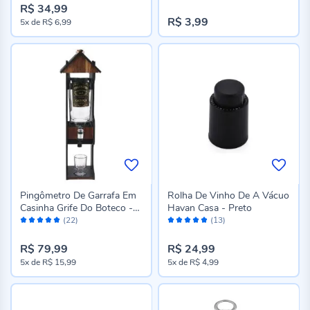
R$ 34,99
R$ 3,99
5x
de
R$ 6,99
Pingômetro De Garrafa Em
Rolha De Vinho De A Vácuo
Casinha Grife Do Boteco -
Havan Casa - Preto
Avaliação:
Avaliação:
677
(22)
(13)
98%
98%
R$ 79,99
R$ 24,99
5x
de
R$ 15,99
5x
de
R$ 4,99