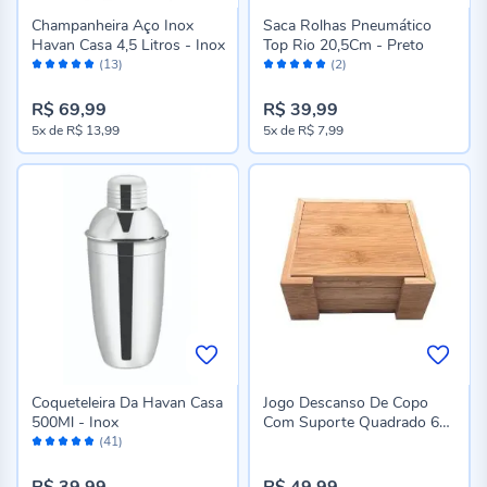
Champanheira Aço Inox
Saca Rolhas Pneumático
Havan Casa 4,5 Litros - Inox
Top Rio 20,5Cm - Preto
Avaliação:
Avaliação:
(13)
(2)
98%
100%
R$ 69,99
R$ 39,99
5x
de
R$ 13,99
5x
de
R$ 7,99
Coqueteleira Da Havan Casa
Jogo Descanso De Copo
500Ml - Inox
Com Suporte Quadrado 6
Avaliação:
Peças - Bambu
(41)
96%
R$ 39,99
R$ 49,99