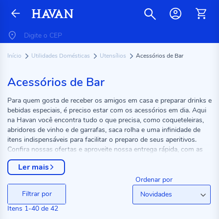
Início
Utilidades Domésticas
Utensílios
Acessórios de Bar
Acessórios de Bar
Para quem gosta de receber os amigos em casa e preparar drinks e
bebidas especiais, é preciso estar com os acessórios em dia. Aqui
na Havan você encontra tudo o que precisa, como coqueteleiras,
abridores de vinho e de garrafas, saca rolha e uma infinidade de
itens indispensáveis para facilitar o preparo de seus aperitivos.
Confira nossas ofertas e aproveite nossa entrega rápida, com as
melhores condições de pagamento.
Ler mais
Ordenar por
Filtrar por
Itens
1
-
40
de
42