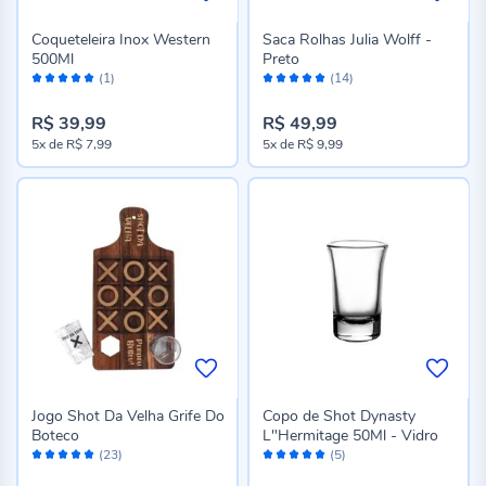
Coqueteleira Inox Western
Saca Rolhas Julia Wolff -
500Ml
Preto
Avaliação:
Avaliação:
(1)
(14)
100%
98%
R$ 39,99
R$ 49,99
5x
de
R$ 7,99
5x
de
R$ 9,99
Jogo Shot Da Velha Grife Do
Copo de Shot Dynasty
Boteco
L"Hermitage 50Ml - Vidro
Avaliação:
Avaliação:
(23)
(5)
98%
100%