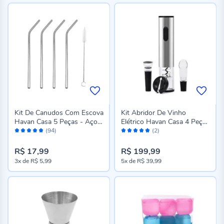
Kit De Canudos Com Escova
Kit Abridor De Vinho
Havan Casa 5 Peças - Aço
Elétrico Havan Casa 4 Peças
Avaliação:
Avaliação:
inox
- Prata
(94)
(2)
98%
100%
R$ 17,99
R$ 199,99
3x
de
R$ 5,99
5x
de
R$ 39,99