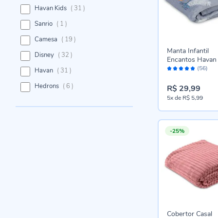
itens
Havan Kids
31
item
Sanrio
1
itens
Camesa
19
Manta Infantil
itens
Disney
32
Encantos Havan 
Avaliação:
Jurassic Azul
(56)
itens
Havan
31
96%
itens
Hedrons
6
R$ 29,99
5x
de
R$ 5,99
-25%
Cobertor Casal