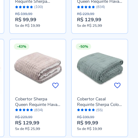
Requinte Sherpa
Queen Requinte Havan
Avaliação:
Avaliação:
Havan Casa - Verde
Casa - Capri
(100)
(834)
96%
96%
Capri
R$ 199,99
R$ 229,99
R$ 99,99
R$ 129,99
Preço
Preço
5x
de
R$ 19,99
5x
de
R$ 25,99
especial
especial
-43%
-50%
Cobertor Sherpa
Cobertor Casal
Queen Requinte Havan
Requinte Sherpa Color
Avaliação:
Avaliação:
Casa - Bege
Havan Casa - Verde
(834)
(55)
96%
96%
Capri
R$ 229,99
R$ 199,99
R$ 129,99
R$ 99,99
Preço
Preço
5x
de
R$ 25,99
5x
de
R$ 19,99
especial
especial