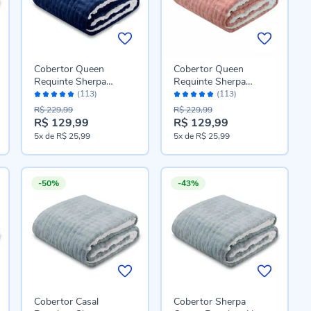
Cobertor Queen
Cobertor Queen
Requinte Sherpa
Requinte Sherpa
Avaliação:
Avaliação:
Havan Casa - Midnight
Havan Casa - Argila
(113)
(113)
98%
98%
Blue
R$ 229,99
R$ 229,99
R$ 129,99
R$ 129,99
Preço
Preço
5x
de
R$ 25,99
5x
de
R$ 25,99
especial
especial
-50%
-43%
Cobertor Casal
Cobertor Sherpa