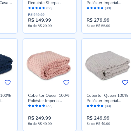
Casa -
Requinte Sherpa
Poliéster Imperial
Avaliação:
Avaliação:
Havan Casa - Verde
Havan Casa - Azul
(68)
(39)
96%
96%
Capri
Marinho
R$ 249,99
R$ 149,99
R$ 279,99
Preço
5x
de
R$ 29,99
5x
de
R$ 55,99
especial
 100%
Cobertor Queen 100%
Cobertor Queen 100%
l
Poliéster Imperial
Poliéster Imperial
Avaliação:
Avaliação:
ul
Havan Casa - Rosa
Havan Casa - Cinza Ice
(33)
(33)
96%
96%
Pétala
R$ 249,99
R$ 249,99
5x
de
R$ 49,99
5x
de
R$ 49,99