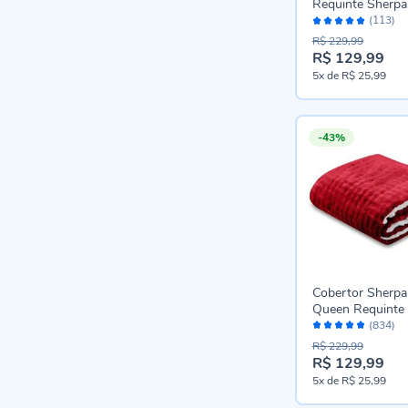
Requinte Sherpa
Avaliação:
Havan Casa - Be
(113)
98%
R$ 229,99
R$ 129,99
Preço
5x
de
R$ 25,99
especial
-43%
Cobertor Sherpa
Queen Requinte
Avaliação:
Casa - Bloodsto
(834)
96%
R$ 229,99
R$ 129,99
Preço
5x
de
R$ 25,99
especial