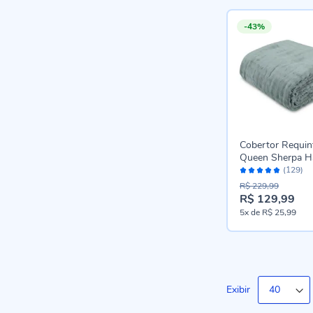
-43%
Cobertor Requin
Queen Sherpa H
Avaliação:
Casa - Capri
(129)
96%
R$ 229,99
R$ 129,99
Preço
5x
de
R$ 25,99
especial
Exibir