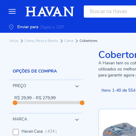
Enviar para
Início
Cama, Mesa e Banho
Cama
Cobertores
Cobertor
A Havan tem os cobe
utilizados os melh
OPÇÕES DE COMPRA
para garantir agora
PREÇO
Itens
1
-
40
de
554
R$ 29,99 - R$ 279,99
MARCA
itens
Havan Casa
434