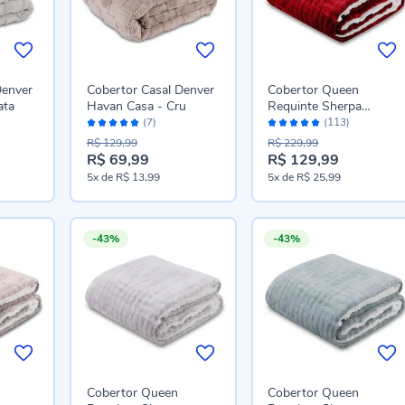
Denver
Cobertor Casal Denver
Cobertor Queen
ata
Havan Casa - Cru
Requinte Sherpa
Avaliação:
Avaliação:
Havan Casa -
(7)
(113)
98%
98%
Bloodstone
R$ 129,99
R$ 229,99
R$ 69,99
R$ 129,99
Preço
Preço
5x
de
R$ 13,99
5x
de
R$ 25,99
especial
especial
-43%
-43%
Cobertor Queen
Cobertor Queen