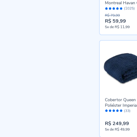
Montreal Havan 
Avaliação:
Rosa
(1025)
96%
R$ 79,99
R$ 59,99
Preço
5x
de
R$ 11,99
especial
Cobertor Queen
Poliéster Imperia
Avaliação:
Havan Casa - Az
(33)
96%
Marinho
R$ 249,99
5x
de
R$ 49,99