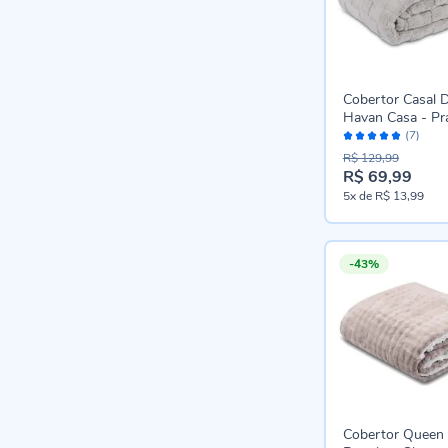
Cobertor Casal 
Havan Casa - Pr
Avaliação:
(7)
98%
R$ 129,99
R$ 69,99
Preço
5x
de
R$ 13,99
especial
-43%
Cobertor Queen