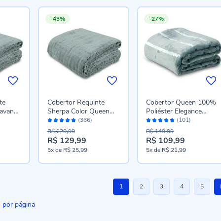
-43%
-27%
te
Cobertor Requinte
Cobertor Queen 100%
avan
Sherpa Color Queen
Poliéster Elegance
Avaliação:
Avaliação:
Havan Casa - Capri
Havan Casa - Verde
(366)
(101)
98%
96%
Capri
R$ 229,99
R$ 149,99
R$ 129,99
R$ 109,99
Preço
Preço
5x
de
R$ 25,99
5x
de
R$ 21,99
especial
especial
Página
Você esta lendo a pagina
Página
Página
Página
Página
1
2
3
4
5
por página