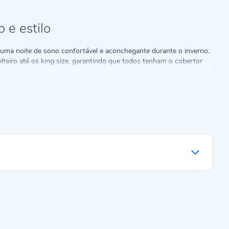
 e estilo
 uma noite de sono confortável e aconchegante durante o inverno.
eiro até os king size, garantindo que todos tenham o cobertor
cer o máximo de maciez, aquecimento e durabilidade
.
Em cores e
ração. Venha conhecer nossa linha e aproveite para garantir o
 A nossa linha oferece cobertores para todos os tamanhos de
ximo de conforto e aquecimento:
go e a suavidade durante a noite;
 projetados para envolver você com estilo e máxima maciez;
quer qualidade em cada detalhe, mesmo em um modelo mais enxuto.