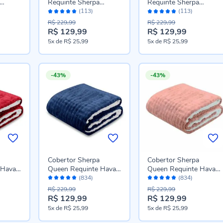
Requinte Sherpa
Requinte Sherpa
Avaliação:
Avaliação:
ge
Havan Casa - Ice
Havan Casa - Capri
(113)
(113)
98%
98%
R$ 229,99
R$ 229,99
R$ 129,99
R$ 129,99
Preço
Preço
5x
de
R$ 25,99
5x
de
R$ 25,99
especial
especial
-43%
-43%
Cobertor Sherpa
Cobertor Sherpa
 Havan
Queen Requinte Havan
Queen Requinte Havan
Avaliação:
Avaliação:
ne
Casa - Midnight Blue
Casa - Argila
(834)
(834)
96%
96%
R$ 229,99
R$ 229,99
R$ 129,99
R$ 129,99
Preço
Preço
5x
de
R$ 25,99
5x
de
R$ 25,99
especial
especial