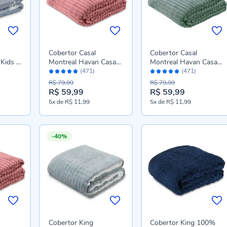
Cobertor Casal
Cobertor Casal
Kids -
Montreal Havan Casa
Montreal Havan Casa
Avaliação:
Avaliação:
100% Poliéster - Rosa
100% Poliéster - Verde
(471)
(471)
96%
96%
R$ 79,99
R$ 79,99
R$ 59,99
R$ 59,99
Preço
Preço
5x
de
R$ 11,99
5x
de
R$ 11,99
especial
especial
-40%
Cobertor King
Cobertor King 100%