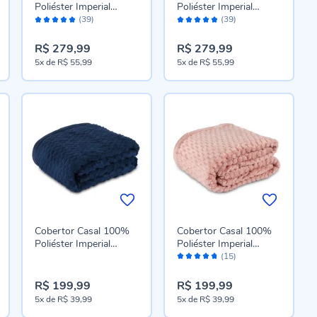
Poliéster Imperial
Poliéster Imperial
Avaliação:
Avaliação:
Havan Casa - Rosa
Havan Casa - Cinza Ice
(39)
(39)
96%
96%
Pétala
R$ 279,99
R$ 279,99
5x
de
R$ 55,99
5x
de
R$ 55,99
Cobertor Casal 100%
Cobertor Casal 100%
Poliéster Imperial
Poliéster Imperial
Avaliação:
Havan Casa - Azul
Havan Casa - Rosa
(15)
94%
Marinho
Pétala
R$ 199,99
R$ 199,99
5x
de
R$ 39,99
5x
de
R$ 39,99