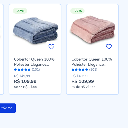
-27%
-27%
Cobertor Queen 100%
Cobertor Queen 100%
Poliéster Elegance
Poliéster Elegance
Avaliação:
Avaliação:
Havan Casa - Azul
Havan Casa - Rosa
(101)
(101)
96%
96%
Névoa
Pétala
R$ 149,99
R$ 149,99
R$ 109,99
R$ 109,99
Preço
Preço
5x
de
R$ 21,99
5x
de
R$ 21,99
especial
especial
Próximo