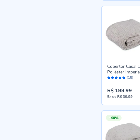
Cobertor Casal
Poliéster Imperia
Avaliação:
Havan Casa - Cin
(15)
94%
R$ 199,99
5x
de
R$ 39,99
-46%