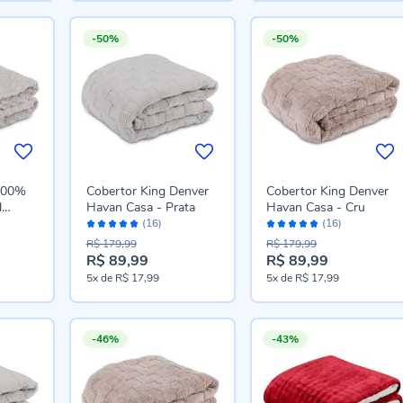
-50%
-50%
 100%
Cobertor King Denver
Cobertor King Denver
l
Havan Casa - Prata
Havan Casa - Cru
Avaliação:
Avaliação:
za Ice
(16)
(16)
98%
98%
R$ 179,99
R$ 179,99
R$ 89,99
R$ 89,99
Preço
Preço
5x
de
R$ 17,99
5x
de
R$ 17,99
especial
especial
-46%
-43%