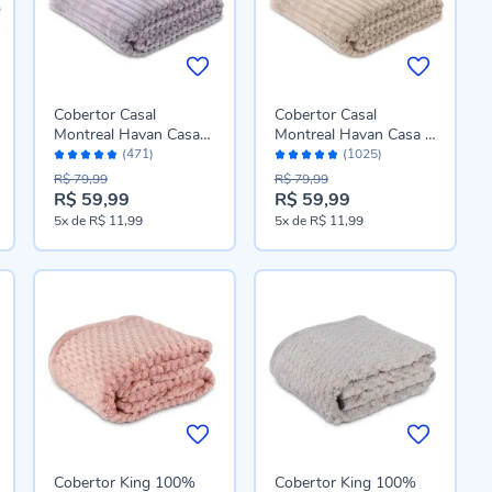
Cobertor Casal
Cobertor Casal
Montreal Havan Casa
Montreal Havan Casa -
Avaliação:
Avaliação:
100% Poliéster - Cinza
Cru
(471)
(1025)
96%
96%
Amianto
R$ 79,99
R$ 79,99
R$ 59,99
R$ 59,99
Preço
Preço
5x
de
R$ 11,99
5x
de
R$ 11,99
especial
especial
Cobertor King 100%
Cobertor King 100%