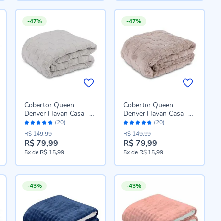
-47%
-47%
Cobertor Queen
Cobertor Queen
Denver Havan Casa -
Denver Havan Casa -
Avaliação:
Avaliação:
Prata
Cru
(20)
(20)
98%
98%
R$ 149,99
R$ 149,99
R$ 79,99
R$ 79,99
Preço
Preço
5x
de
R$ 15,99
5x
de
R$ 15,99
especial
especial
-43%
-43%