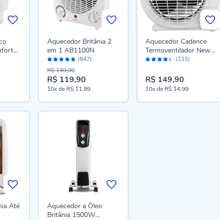
co
Aquecedor Britânia 2
Aquecedor Cadence
fort
em 1 AB1100N
Termoventilador New
Avaliação:
Avaliação:
Auros AQC422
(847)
(115)
94%
84%
R$ 149,90
R$ 119,90
R$ 149,90
10x
de
R$ 11,99
10x
de
R$ 14,99
nia Até
Aquecedor a Óleo
Britânia 1500W