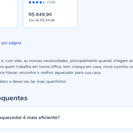
Avaliação:
BAQ1720B
(106)
88%
R$ 649,90
10x
de
R$ 64,99
por página
e, com elas, as nossas necessidades, principalmente quando chegam aq
ra quem trabalha em home office, tem criança em casa, mora sozinho 
 na Havan, encontre o melhor aquecedor para sua casa.
los e deixe seu lar mais quentinho!
equentes
aquecedor é mais eficiente?