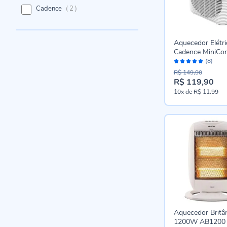
itens
Cadence
2
Aquecedor Elétri
Cadence MiniCon
Avaliação:
AQC440
(8)
100%
R$ 149,90
R$ 119,90
10x
de
R$ 11,99
Aquecedor Britâ
1200W AB1200