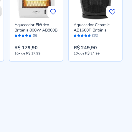
Aquecedor Elétrico
Aquecedor Ceramic
Britânia 800W AB800B
AB1600P Britânia
Avaliação:
Avaliação:
(5)
(35)
96%
98%
R$ 179,90
R$ 249,90
10x
de
R$ 17,99
10x
de
R$ 24,99