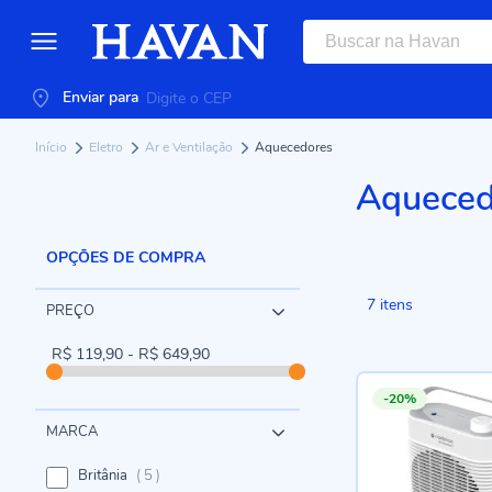
Enviar para
Início
Eletro
Ar e Ventilação
Aquecedores
Aqueced
OPÇÕES DE COMPRA
7
itens
PREÇO
R$ 119,90 - R$ 649,90
-20%
MARCA
itens
Britânia
5