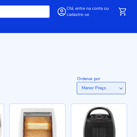
Olá,
entre
na conta
ou
cadastre-se
Ordenar por