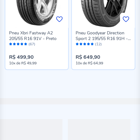
Pneu Xbri Fastway A2
Pneu Goodyear Direction
205/55 R16 91V - Preto
Sport 2 195/55 R16 91H -
Avaliação:
Avaliação:
Preto
(67)
(12)
96%
96%
R$ 499,90
R$ 649,90
10x
de
R$ 49,99
10x
de
R$ 64,99