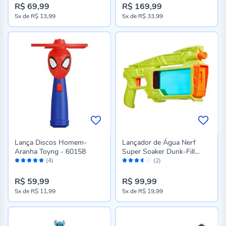
R$ 69,99
R$ 169,99
5x
de
R$ 13,99
5x
de
R$ 33,99
Lança Discos Homem-
Lançador de Água Nerf
Aranha Toyng - 60158
Super Soaker Dunk-Fill
Avaliação:
Avaliação:
Hasbro - G2146
(4)
(2)
96%
70%
R$ 59,99
R$ 99,99
5x
de
R$ 11,99
5x
de
R$ 19,99