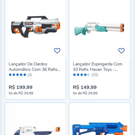
Lançador De Dardos
Lançador Espingarda Com
Automático Com 36 Refis
10 Refis Havan Toys -
Avaliação:
Avaliação:
Havan Toys - ST78270
ST78258
(3)
(15)
100%
86%
R$ 199,99
R$ 149,99
5x
de
R$ 39,99
5x
de
R$ 29,99