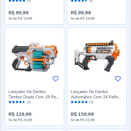
Avaliação:
Avaliação:
- ST78278
Toys - ST78276
(4)
(6)
96%
90%
R$ 99,99
R$ 99,99
5x
de
R$ 19,99
5x
de
R$ 19,99
Lançador De Dardos
Lançador De Dardos
Tambor Duplo Com 18 Refis
Automático Com 24 Refis
Avaliação:
Avaliação:
Havan Toys - ST78274
Havan Toys - ST78272
(6)
(4)
90%
100%
R$ 129,99
R$ 159,99
5x
de
R$ 25,99
5x
de
R$ 31,99