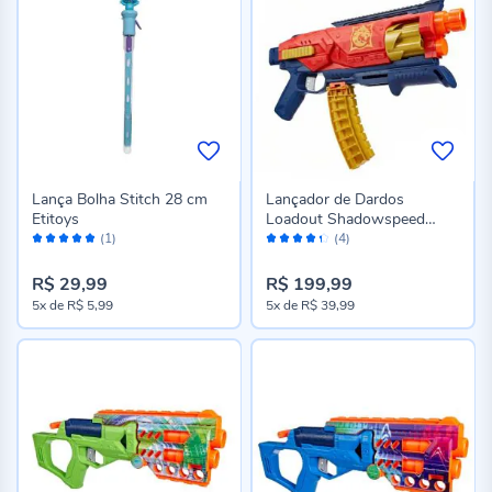
Lança Bolha Stitch 28 cm
Lançador de Dardos
Etitoys
Loadout Shadowspeed
Avaliação:
Avaliação:
Recon Nerf Hasbro - G1760
(1)
(4)
100%
86%
R$ 29,99
R$ 199,99
5x
de
R$ 5,99
5x
de
R$ 39,99