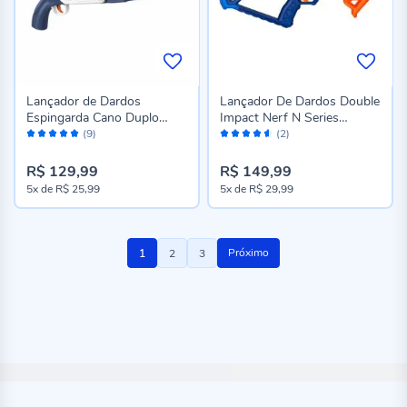
Lançador de Dardos
Lançador De Dardos Double
Espingarda Cano Duplo
Impact Nerf N Series
Avaliação:
Avaliação:
Havan Toys - ST78261
Hasbro - G0880
(9)
(2)
100%
90%
R$ 129,99
R$ 149,99
5x
de
R$ 25,99
5x
de
R$ 29,99
Página
Você
Página
Página
Próximo
1
2
3
esta
lendo
a
pagina