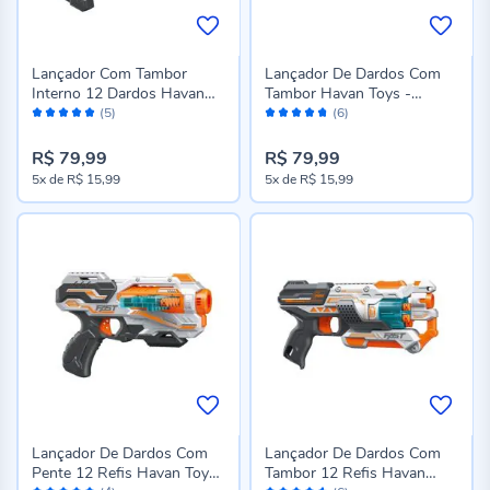
Lançador Com Tambor
Lançador De Dardos Com
Interno 12 Dardos Havan
Tambor Havan Toys -
Avaliação:
Avaliação:
Toys - ST78277
ST78273
(5)
(6)
100%
94%
R$ 79,99
R$ 79,99
5x
de
R$ 15,99
5x
de
R$ 15,99
Lançador De Dardos Com
Lançador De Dardos Com
Pente 12 Refis Havan Toys
Tambor 12 Refis Havan