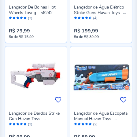
Lançador De Bolhas Hot
Lançador de Água Elétrico
Wheels Toyng - 56242
Strike Guns Havan Toys -
Avaliação:
Avaliação:
HBR0902
(3)
(4)
100%
90%
R$ 79,99
R$ 199,99
5x
de
R$ 15,99
5x
de
R$ 39,99
Lançador de Dardos Strike
Lançador de Água Escopeta
Gun Havan Toys -
Manual Havan Toys -
Avaliação:
Avaliação:
HBR0868
Sortido
(3)
(2)
100%
100%
R$ 99,99
R$ 89,99