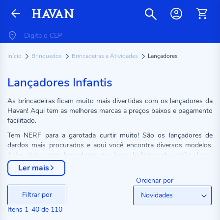
Início
Brinquedos
Brincadeiras e Atividades
Lançadores
Lançadores Infantis
As brincadeiras ficam muito mais divertidas com os lançadores da
Havan! Aqui tem as melhores marcas a preços baixos e pagamento
facilitado.
Tem NERF para a garotada curtir muito! São os lançadores de
dardos mais procurados e aqui você encontra diversos modelos.
Além deles, tem lançadores de água, bolinhas de sabão, lança
disco, arco e flecha de brinquedo, Beyblade e muito mais!
Ler mais
Confira os modelos e marcas disponíveis e garanta agora os seus a
Ordenar por
preços incríveis!
Filtrar por
Itens
1
-
40
de
110