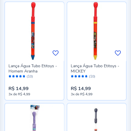
Lança Água Tubo Etitoys -
Lança Água Tubo Etitoys -
Homem Aranha
MICKEY
Avaliação:
Avaliação:
(10)
(10)
94%
94%
R$ 14,99
R$ 14,99
3x
de
R$ 4,99
3x
de
R$ 4,99