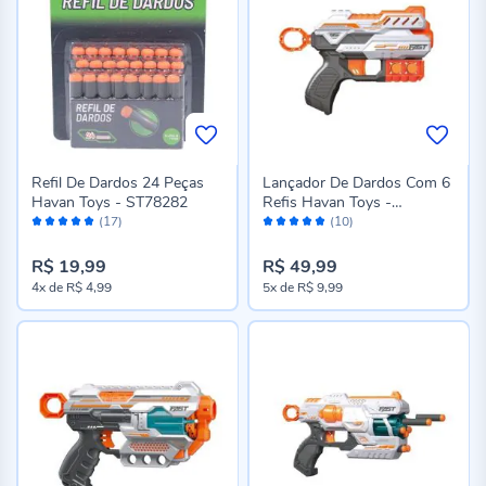
Refil De Dardos 24 Peças
Lançador De Dardos Com 6
Havan Toys - ST78282
Refis Havan Toys -
Avaliação:
Avaliação:
ST78275
(17)
(10)
98%
98%
R$ 19,99
R$ 49,99
4x
de
R$ 4,99
5x
de
R$ 9,99