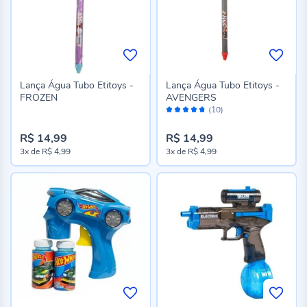
Lança Água Tubo Etitoys -
Lança Água Tubo Etitoys -
FROZEN
AVENGERS
Avaliação:
(10)
94%
R$ 14,99
R$ 14,99
3x
de
R$ 4,99
3x
de
R$ 4,99