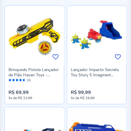
Brinquedo Pistola Lançador
Lançador Impacto Secreto
de Pião Havan Toys -
Toy Story 5 Imaginext
Avaliação:
Sortido
Mattel - Sortido
(8)
92%
R$ 69,99
R$ 99,99
5x
de
R$ 13,99
5x
de
R$ 19,99