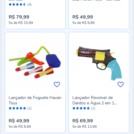
Avaliação:
(4)
90%
R$ 79,99
R$ 49,99
5x
de
R$ 15,99
5x
de
R$ 9,99
Lançador de Foguete Havan
Lançador Revolver de
Toys
Dardos e Água 2 em 1
Avaliação:
Avaliação:
Havan Toys - Sortido
(2)
(1)
100%
100%
R$ 49,99
R$ 69,99
5x
de
R$ 9,99
5x
de
R$ 13,99