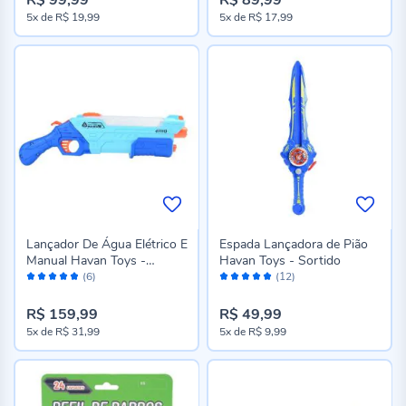
5x
de
R$ 19,99
5x
de
R$ 17,99
Lançador De Água Elétrico E
Espada Lançadora de Pião
Manual Havan Toys -
Havan Toys - Sortido
Avaliação:
Avaliação:
Sortido
(6)
(12)
96%
100%
R$ 159,99
R$ 49,99
5x
de
R$ 31,99
5x
de
R$ 9,99