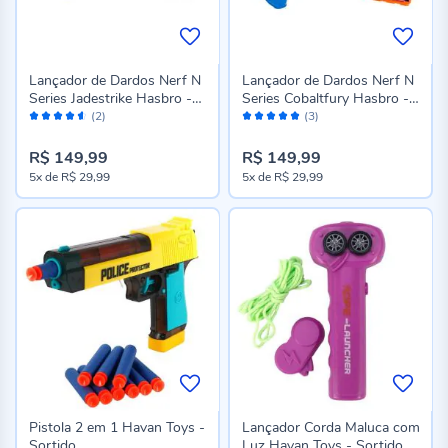
Lançador de Dardos Nerf N
Lançador de Dardos Nerf N
Series Jadestrike Hasbro -
Series Cobaltfury Hasbro -
Avaliação:
Avaliação:
G3247
G3245
(2)
(3)
90%
100%
R$ 149,99
R$ 149,99
5x
de
R$ 29,99
5x
de
R$ 29,99
Pistola 2 em 1 Havan Toys -
Lançador Corda Maluca com
Sortido
Luz Havan Toys - Sortido