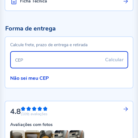
Ficha Técnica
Forma de entrega
Calcule frete, prazo de entrega e retirada
Calcular
CEP
Não sei meu CEP
4.8
96%
(109)
avaliações
Avaliações com fotos