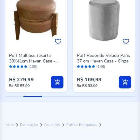
Puff Multiuso Jakarta
Puff Redondo Veludo Paris
39X41cm Havan Casa -
37 cm Havan Casa - Cinza
Avaliação:
Avaliação:
Marrom
(109)
(146)
96%
96%
R$ 279,99
R$ 169,99
5x
R$ 55,99
5x
R$ 33,99
Início
Decoração
Assentos
Puffs e Banquetas