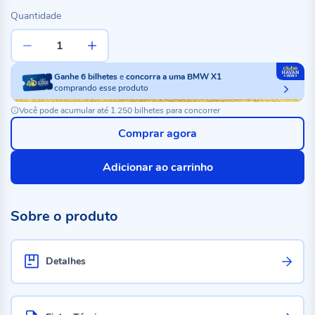
Quantidade
Ganhe
6
bilhetes
e
concorra a uma BMW X1
comprando esse produto
Você pode acumular até 1.250 bilhetes para concorrer
Comprar agora
Adicionar ao carrinho
Sobre o produto
Detalhes