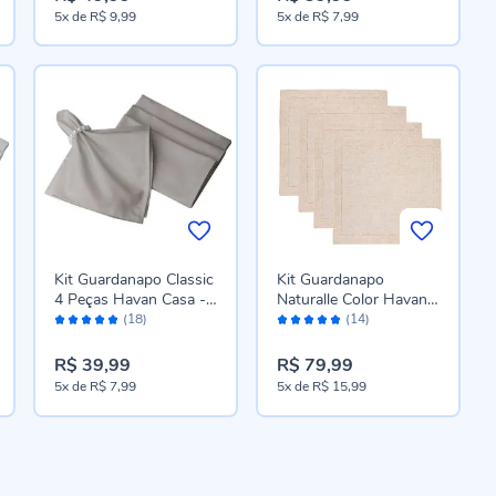
5x
de
R$ 9,99
5x
de
R$ 7,99
Kit Guardanapo Classic
Kit Guardanapo
4 Peças Havan Casa -
Naturalle Color Havan
Avaliação:
Avaliação:
Prata
Casa 4 Pçs - Natural
(18)
(14)
98%
100%
R$ 39,99
R$ 79,99
5x
de
R$ 7,99
5x
de
R$ 15,99