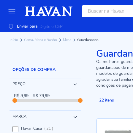
Enviar para
Início
Cama, Mesa e Banho
Mesa
Guardanapos
Guardan
Os melhores guarda
guardanapos de mes
OPÇÕES DE COMPRA
modelos de guardana
agradar sua famíli
PREÇO
condições de pagam
R$ 9,99 - R$ 79,99
22
itens
MARCA
itens
Havan Casa
21