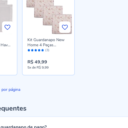
Kit Guardanapo New
o Havan
Home 4 Peças
Avaliação:
Estampado - Floratta
(3)
100%
R$ 49,99
5x
de
R$ 9,99
por página
equentes
 guardanapo de pano?