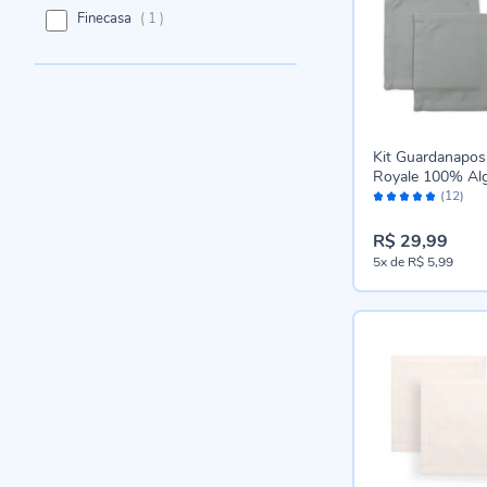
item
Finecasa
1
Kit Guardanapos
Royale 100% Al
Avaliação:
Havan Casa 2 pç
(12)
100%
Cinza
R$ 29,99
5x
de
R$ 5,99