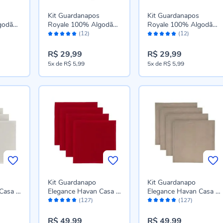
Kit Guardanapos
Kit Guardanapos
godão
Royale 100% Algodão
Royale 100% Algodão
Avaliação:
Avaliação:
s -
Havan Casa 2 pçs -
Havan Casa 2 pçs -
(12)
(12)
100%
100%
Verde
Vermelho
R$ 29,99
R$ 29,99
5x
de
R$ 5,99
5x
de
R$ 5,99
Kit Guardanapo
Kit Guardanapo
Casa 4
Elegance Havan Casa 4
Elegance Havan Casa 4
Avaliação:
Avaliação:
Peças - Vermelho
Peças - Areia
(127)
(127)
96%
96%
R$ 49,99
R$ 49,99