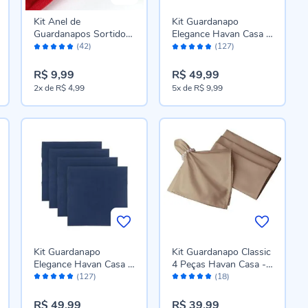
Kit Anel de
Kit Guardanapo
Guardanapos Sortidos
Elegance Havan Casa 4
Avaliação:
Avaliação:
Havan Casa 4 Peças -
Peças - Verde Pinheiro
(42)
(127)
96%
96%
Argola
R$ 9,99
R$ 49,99
2x
de
R$ 4,99
5x
de
R$ 9,99
Kit Guardanapo
Kit Guardanapo Classic
Elegance Havan Casa 4
4 Peças Havan Casa -
Avaliação:
Avaliação:
Peças - Azul Marinho
Areia
(127)
(18)
96%
98%
R$ 49,99
R$ 39,99