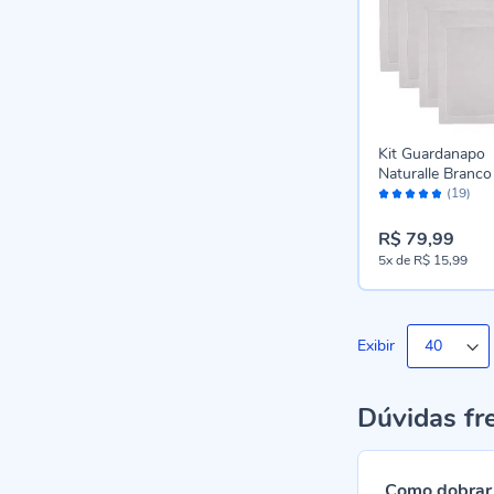
Kit Guardanapo
Naturalle Branc
Avaliação:
Casa - White
(19)
96%
R$ 79,99
5x
de
R$ 15,99
Exibir
Dúvidas fr
Como dobrar