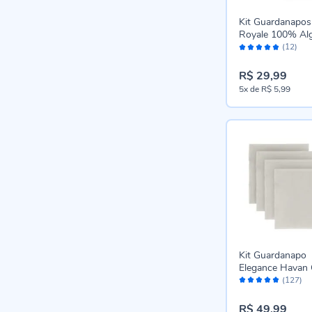
Kit Guardanapos
Royale 100% Al
Avaliação:
Havan Casa 2 pç
(12)
100%
Branco
R$ 29,99
5x
de
R$ 5,99
Kit Guardanapo
Elegance Havan 
Avaliação:
Peças - Prata
(127)
96%
R$ 49,99