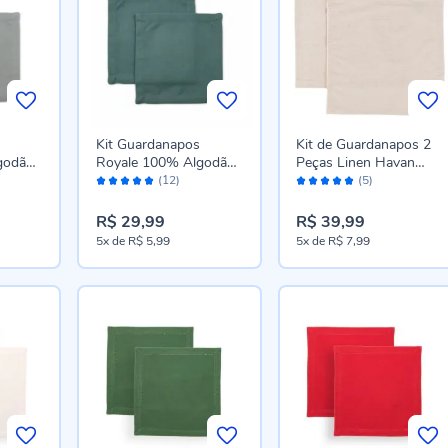
Kit Guardanapos
Kit de Guardanapos 2
godão
Royale 100% Algodão
Peças Linen Havan
Avaliação:
Avaliação:
s -
Havan Casa 2 pçs -
Casa - Linho
(12)
(5)
100%
100%
Eucalipto
R$ 29,99
R$ 39,99
5x
de
R$ 5,99
5x
de
R$ 7,99