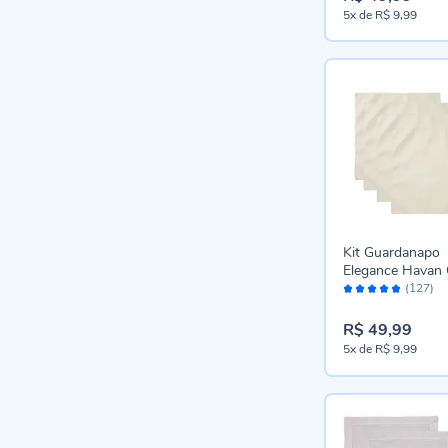
5x
de
R$ 9,99
Kit Guardanapo
Elegance Havan 
Avaliação:
Peças - Off Whi
(127)
96%
R$ 49,99
5x
de
R$ 9,99