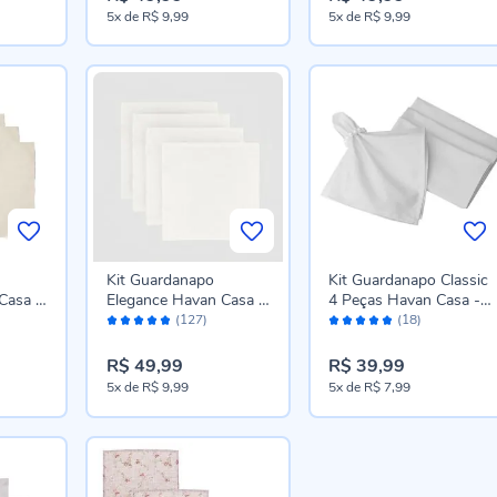
5x
de
R$ 9,99
5x
de
R$ 9,99
Kit Guardanapo
Kit Guardanapo Classic
Casa 4
Elegance Havan Casa 4
4 Peças Havan Casa -
Avaliação:
Avaliação:
te
Peças - Branco
Branco
(127)
(18)
96%
98%
R$ 49,99
R$ 39,99
5x
de
R$ 9,99
5x
de
R$ 7,99