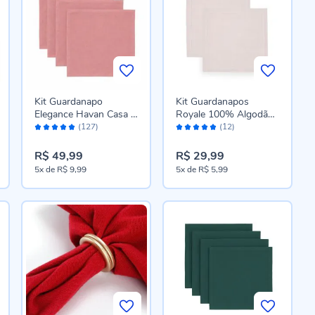
Kit Guardanapo
Kit Guardanapos
Elegance Havan Casa 4
Royale 100% Algodão
Avaliação:
Avaliação:
Peças - Rosa
Havan Casa 2 pçs -
(127)
(12)
96%
100%
Bege
R$ 49,99
R$ 29,99
5x
de
R$ 9,99
5x
de
R$ 5,99