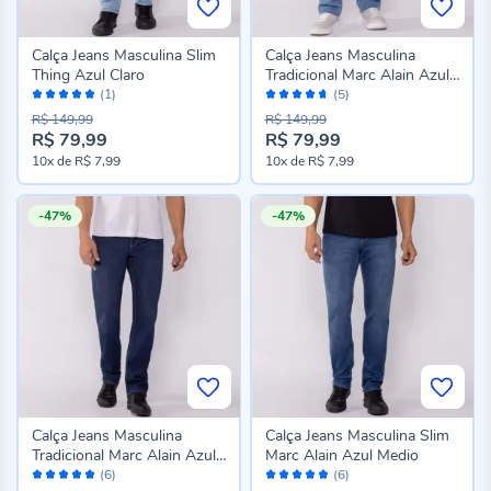
Calça Jeans Masculina Slim
Calça Jeans Masculina
Thing Azul Claro
Tradicional Marc Alain Azul
Avaliação:
Avaliação:
Claro
(1)
(5)
100%
92%
R$ 149,99
R$ 149,99
R$ 79,99
R$ 79,99
10x
de
R$ 7,99
10x
de
R$ 7,99
-47%
-47%
Calça Jeans Masculina
Calça Jeans Masculina Slim
Tradicional Marc Alain Azul
Marc Alain Azul Medio
Avaliação:
Avaliação:
Escuro
(6)
(6)
100%
96%