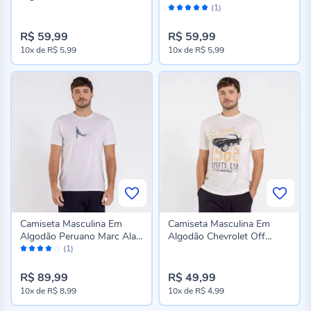
Avaliação:
(1)
100%
R$ 59,99
R$ 59,99
10x
de
R$ 5,99
10x
de
R$ 5,99
Camiseta Masculina Em
Camiseta Masculina Em
Algodão Peruano Marc Alain
Algodão Chevrolet Off
Avaliação:
Branco
White
(1)
80%
R$ 89,99
R$ 49,99
10x
de
R$ 8,99
10x
de
R$ 4,99