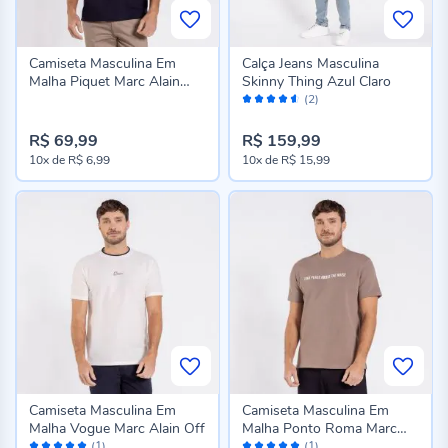
Camiseta Masculina Em
Calça Jeans Masculina
Malha Piquet Marc Alain
Skinny Thing Azul Claro
Avaliação:
Marinho
(2)
90%
R$ 69,99
R$ 159,99
10x
de
R$ 6,99
10x
de
R$ 15,99
Camiseta Masculina Em
Camiseta Masculina Em
Malha Vogue Marc Alain Off
Malha Ponto Roma Marc
Avaliação:
Avaliação:
Alain Marrom
(1)
(1)