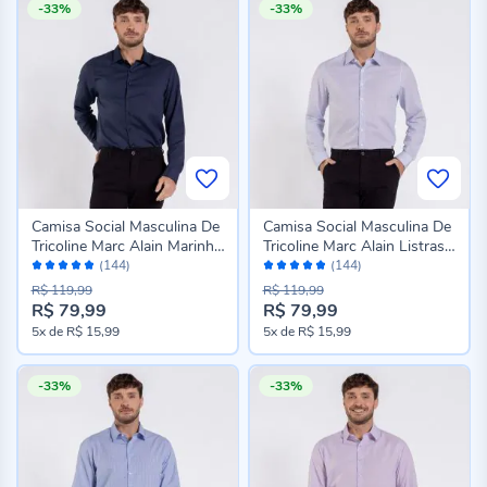
-33%
-33%
Camisa Social Masculina De
Camisa Social Masculina De
Tricoline Marc Alain Marinho
Tricoline Marc Alain Listras
Avaliação:
Avaliação:
Maquineta
Azul
(144)
(144)
96%
96%
R$ 119,99
R$ 119,99
R$ 79,99
R$ 79,99
5x
de
R$ 15,99
5x
de
R$ 15,99
-33%
-33%