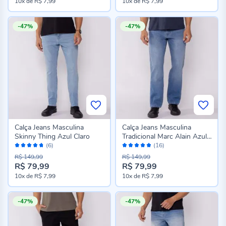
10x
de
R$ 7,99
10x
de
R$ 7,99
-47%
-47%
Calça Jeans Masculina
Calça Jeans Masculina
Skinny Thing Azul Claro
Tradicional Marc Alain Azul
Avaliação:
Avaliação:
Medio
(6)
(16)
94%
96%
R$ 149,99
R$ 149,99
R$ 79,99
R$ 79,99
10x
de
R$ 7,99
10x
de
R$ 7,99
-47%
-47%