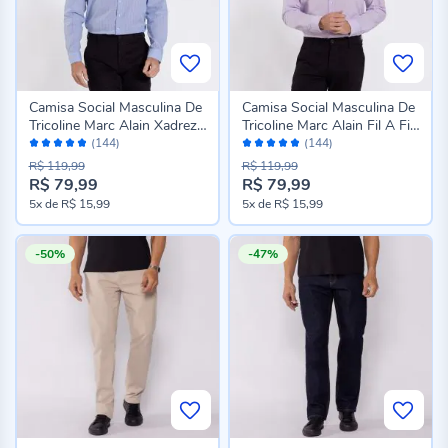
Camisa Social Masculina De
Camisa Social Masculina De
Tricoline Marc Alain Xadrez
Tricoline Marc Alain Fil A Fil
Avaliação:
Avaliação:
Azul
Rosa
(144)
(144)
96%
96%
R$ 119,99
R$ 119,99
R$ 79,99
R$ 79,99
5x
de
R$ 15,99
5x
de
R$ 15,99
-50%
-47%