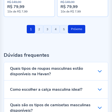
R$ 149,99
R$ 149,99
R$ 79,99
R$ 79,99
10x
de
R$ 7,99
10x
de
R$ 7,99
Página
Você
Página
Página
Página
Página
Próximo
1
2
3
4
5
esta
lendo
a
Dúvidas frequentes
pagina
Quais tipos de roupas masculinas estão
disponíveis na Havan?
Como escolher a calça masculina ideal?
Quais são os tipos de camisetas masculinas
disponíveis?