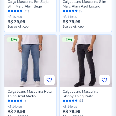
Calça Masculina Em Sarja
Calça Jeans Masculina Slim
Slim Marc Alain Bege
Marc Alain Azul Escuro
Avaliação:
Avaliação:
(46)
(5)
96%
100%
R$ 159,99
R$ 149,99
R$ 79,99
R$ 79,99
10x
de
R$ 7,99
10x
de
R$ 7,99
-47%
-47%
Calça Jeans Masculina Reta
Calça Jeans Masculina
Thing Azul Medio
Skinny Thing Preto
Avaliação:
Avaliação:
(6)
(11)
94%
92%
R$ 149,99
R$ 149,99
R$ 79,99
R$ 79,99