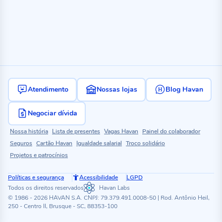
Atendimento
Nossas lojas
Blog Havan
Negociar dívida
Nossa história
Lista de presentes
Vagas Havan
Painel do colaborador
Seguros
Cartão Havan
Igualdade salarial
Troco solidário
Projetos e patrocínios
Políticas e segurança
Acessibilidade
LGPD
Todos os direitos reservados
Havan Labs
© 1986 - 2026 HAVAN S.A. CNPJ: 79.379.491.0008-50 | Rod. Antônio Heil,
250 - Centro II, Brusque - SC, 88353-100