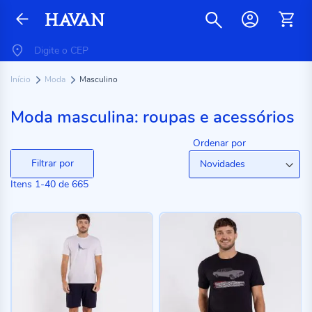
Início
Moda
Masculino
Moda masculina: roupas e acessórios
Ordenar por
Filtrar por
Itens
1
-
40
de
665