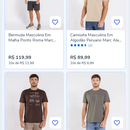
Bermuda Masculina Em
Camiseta Masculina Em
Malha Ponto Roma Marc
Algodão Peruano Marc Alain
Avaliação:
Alain Verde Vd00352
Bege
(2)
90%
R$ 119,99
R$ 89,99
10x
de
R$ 11,99
10x
de
R$ 8,99