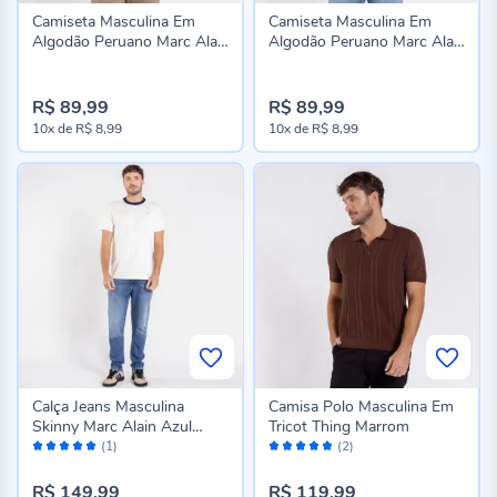
Camiseta Masculina Em
Camiseta Masculina Em
Algodão Peruano Marc Alain
Algodão Peruano Marc Alain
Marrom
Verde
R$ 89,99
R$ 89,99
10x
de
R$ 8,99
10x
de
R$ 8,99
Calça Jeans Masculina
Camisa Polo Masculina Em
Skinny Marc Alain Azul
Tricot Thing Marrom
Avaliação:
Avaliação:
Medio
(1)
(2)
100%
100%
R$ 149,99
R$ 119,99