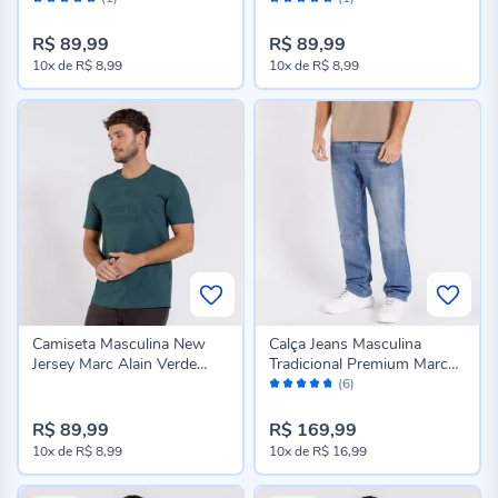
100%
100%
R$ 89,99
R$ 89,99
10x
de
R$ 8,99
10x
de
R$ 8,99
Camiseta Masculina New
Calça Jeans Masculina
Jersey Marc Alain Verde
Tradicional Premium Marc
Avaliação:
Mediterraneo
Alain Azul Medio
(6)
94%
R$ 89,99
R$ 169,99
10x
de
R$ 8,99
10x
de
R$ 16,99