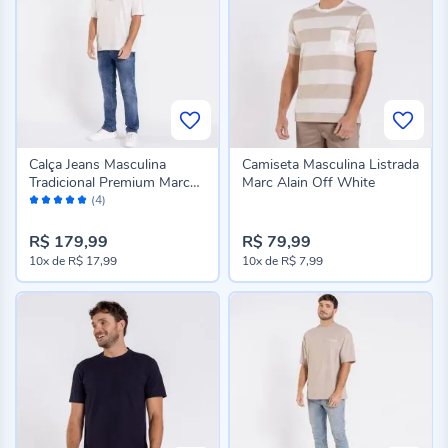
Calça Jeans Masculina
Camiseta Masculina Listrada
Tradicional Premium Marc
Marc Alain Off White
Avaliação:
Alain Azul Medio
(4)
100%
R$ 179,99
R$ 79,99
10x
de
R$ 17,99
10x
de
R$ 7,99