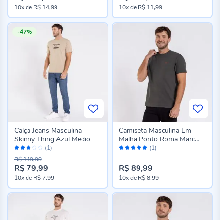
10x
de
R$ 14,99
10x
de
R$ 11,99
-47%
Calça Jeans Masculina
Camiseta Masculina Em
Skinny Thing Azul Medio
Malha Ponto Roma Marc
Avaliação:
Avaliação:
Alain Verde Vd00352
(1)
(1)
60%
100%
R$ 149,99
R$ 79,99
R$ 89,99
10x
de
R$ 7,99
10x
de
R$ 8,99