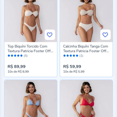
Top Biquíni Torcido Com
Calcinha Biquíni Tanga Com
Textura Patricia Foster Off
Textura Patricia Foster Off
Avaliação:
Avaliação:
White
White
(5)
(1)
100%
100%
R$ 89,99
R$ 59,99
10x
de
R$ 8,99
10x
de
R$ 5,99