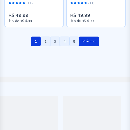
Avaliação:
Avaliação:
(11)
(11)
100%
100%
R$ 49,99
R$ 49,99
10x
de
R$ 4,99
10x
de
R$ 4,99
Página
Você
Página
Página
Página
Página
Próximo
1
2
3
4
5
esta
lendo
a
pagina