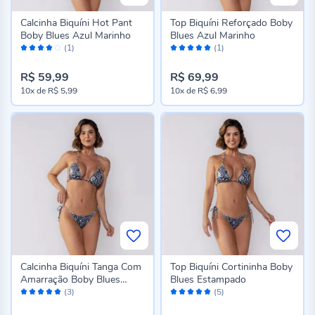
Calcinha Biquíni Hot Pant
Top Biquíni Reforçado Boby
Boby Blues Azul Marinho
Blues Azul Marinho
Avaliação:
Avaliação:
(1)
(1)
80%
100%
R$ 59,99
R$ 69,99
10x
de
R$ 5,99
10x
de
R$ 6,99
Calcinha Biquíni Tanga Com
Top Biquíni Cortininha Boby
Amarração Boby Blues
Blues Estampado
Avaliação:
Avaliação:
Estampado
(3)
(5)
100%
100%