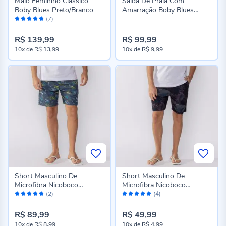
Maiô Feminino Clássico
Saída De Praia Com
Boby Blues Preto/Branco
Amarração Boby Blues
Avaliação:
Marrom
(7)
100%
R$ 139,99
R$ 99,99
10x
de
R$ 13,99
10x
de
R$ 9,99
Short Masculino De
Short Masculino De
Microfibra Nicoboco
Microfibra Nicoboco
Avaliação:
Avaliação:
Estampado
Estampado
(2)
(4)
100%
96%
R$ 89,99
R$ 49,99
10x
de
R$ 8,99
10x
de
R$ 4,99