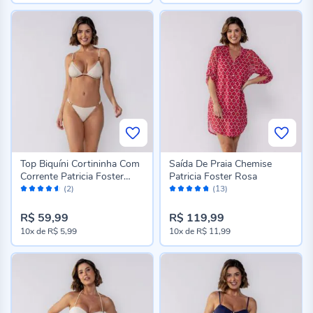
Top Biquíni Cortininha Com
Saída De Praia Chemise
Corrente Patricia Foster
Patricia Foster Rosa
Avaliação:
Avaliação:
Bege
(2)
(13)
90%
94%
R$ 59,99
R$ 119,99
10x
de
R$ 5,99
10x
de
R$ 11,99