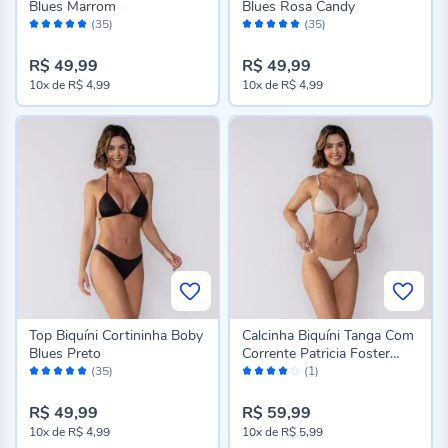
Blues Marrom
Blues Rosa Candy
Avaliação:
Avaliação:
(35)
(35)
98%
98%
R$ 49,99
R$ 49,99
10x
de
R$ 4,99
10x
de
R$ 4,99
Top Biquíni Cortininha Boby
Calcinha Biquíni Tanga Com
Blues Preto
Corrente Patricia Foster
Avaliação:
Avaliação:
Bege
(35)
(1)
98%
80%
R$ 49,99
R$ 59,99
10x
de
R$ 4,99
10x
de
R$ 5,99