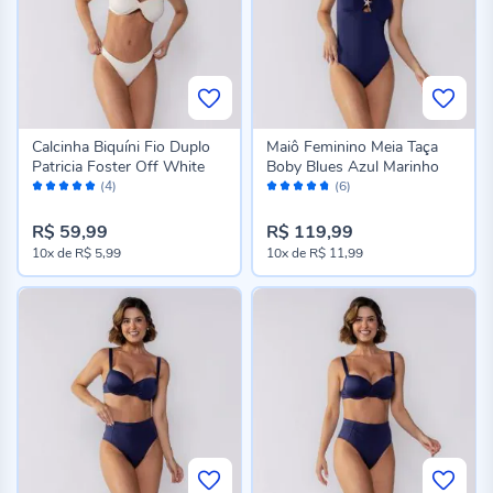
Calcinha Biquíni Fio Duplo
Maiô Feminino Meia Taça
Patricia Foster Off White
Boby Blues Azul Marinho
Avaliação:
Avaliação:
(4)
(6)
100%
94%
R$ 59,99
R$ 119,99
10x
de
R$ 5,99
10x
de
R$ 11,99