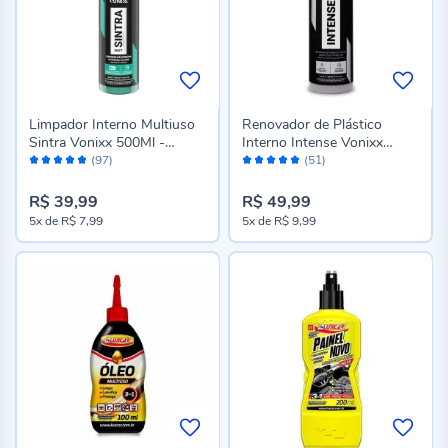
Limpador Interno Multiuso
Renovador de Plástico
Sintra Vonixx 500Ml -
Interno Intense Vonixx
Avaliação:
Avaliação:
2011044
500Ml - 2009039
(97)
(51)
96%
100%
R$ 39,99
R$ 49,99
5x
de
R$ 7,99
5x
de
R$ 9,99