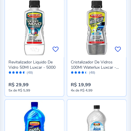
Revitalizador Liquido De
Cristalizador De Vidros
Vidro 50Ml Luxcar - 5000
100Ml Waterlux Luxcar -
Avaliação:
Avaliação:
2597
(48)
(48)
90%
88%
R$ 29,99
R$ 19,99
5x
de
R$ 5,99
4x
de
R$ 4,99