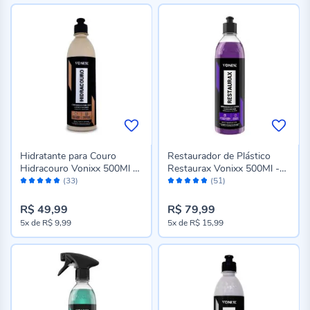
Hidratante para Couro
Restaurador de Plástico
Hidracouro Vonixx 500Ml -
Restaurax Vonixx 500Ml -
Avaliação:
Avaliação:
2009010
2009015
(33)
(51)
98%
96%
R$ 49,99
R$ 79,99
5x
de
R$ 9,99
5x
de
R$ 15,99