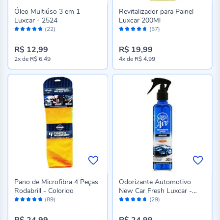
Óleo Multiúso 3 em 1
Revitalizador para Painel
Luxcar - 2524
Luxcar 200Ml
Avaliação:
Avaliação:
(22)
(57)
96%
92%
R$ 12,99
R$ 19,99
2x
de
R$ 6,49
4x
de
R$ 4,99
Pano de Microfibra 4 Peças
Odorizante Automotivo
Rodabrill - Colorido
New Car Fresh Luxcar -
Avaliação:
Avaliação:
5047
(89)
(29)
96%
92%
R$ 24,99
R$ 24,99