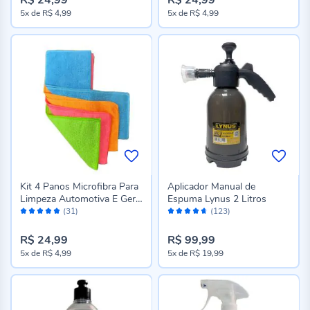
5x
de
R$ 4,99
5x
de
R$ 4,99
Kit 4 Panos Microfibra Para
Aplicador Manual de
Limpeza Automotiva E Geral
Espuma Lynus 2 Litros
Avaliação:
Avaliação:
Meghazine
(31)
(123)
98%
92%
R$ 24,99
R$ 99,99
5x
de
R$ 4,99
5x
de
R$ 19,99