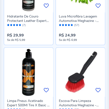
Hidratante De Couro
Luva Microfibra Lavagem
Protectant Leather Expert
Automotiva Meghazine -
Avaliação:
Avaliação:
500Ml - 17867
LV1878
(7)
(57)
98%
96%
R$ 29,99
R$ 24,99
5x
de
R$ 5,99
5x
de
R$ 4,99
Limpa Pneus Acetinado
Escova Para Limpeza
Expert 500Ml Tire X Basic -
Automotiva Meghazine -