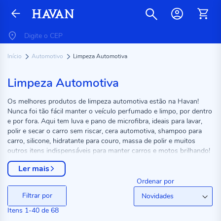
Início
Automotivo
Limpeza Automotiva
Limpeza Automotiva
Os melhores produtos de limpeza automotiva estão na Havan!
Nunca foi tão fácil manter o veículo perfumado e limpo, por dentro
e por fora. Aqui tem luva e pano de microfibra, ideais para lavar,
polir e secar o carro sem riscar, cera automotiva, shampoo para
carro, silicone, hidratante para couro, massa de polir e muitos
outros itens indispensáveis para manter carros e motos brilhando!
Adquira esses produtos individualmente ou em kit limpeza
Ler mais
automotiva e economize na hora da compra. Confira aqui os
produtos disponíveis no site, no aplicativo e lojas físicas Havan.
Ordenar por
Filtrar por
Itens
1
-
40
de
68