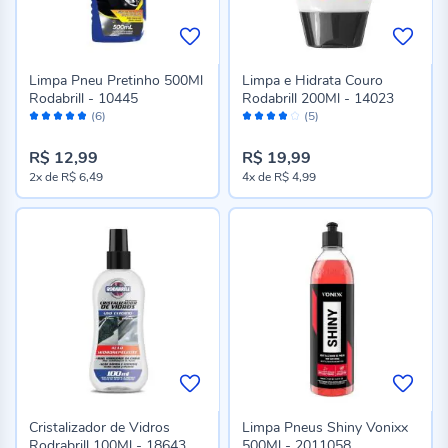
Limpa Pneu Pretinho 500Ml
Limpa e Hidrata Couro
Rodabrill - 10445
Rodabrill 200Ml - 14023
Avaliação:
Avaliação:
(6)
(5)
96%
76%
R$ 12,99
R$ 19,99
2x
de
R$ 6,49
4x
de
R$ 4,99
Cristalizador de Vidros
Limpa Pneus Shiny Vonixx
Rodrabrill 100Ml - 18643
500Ml - 2011058