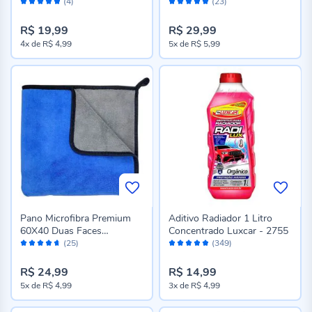
Avaliação:
Avaliação:
17836
EA1881
(4)
(23)
96%
98%
R$ 19,99
R$ 29,99
4x
de
R$ 4,99
5x
de
R$ 5,99
Pano Microfibra Premium
Aditivo Radiador 1 Litro
60X40 Duas Faces
Concentrado Luxcar - 2755
Avaliação:
Avaliação:
Meghazine - PL1880
(25)
(349)
92%
96%
R$ 24,99
R$ 14,99
5x
de
R$ 4,99
3x
de
R$ 4,99