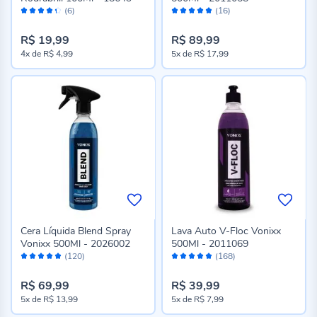
Avaliação:
Avaliação:
(6)
(16)
86%
98%
R$ 19,99
R$ 89,99
4x
de
R$ 4,99
5x
de
R$ 17,99
Cera Líquida Blend Spray
Lava Auto V-Floc Vonixx
Vonixx 500Ml - 2026002
500Ml - 2011069
Avaliação:
Avaliação:
(120)
(168)
98%
98%
R$ 69,99
R$ 39,99
5x
de
R$ 13,99
5x
de
R$ 7,99