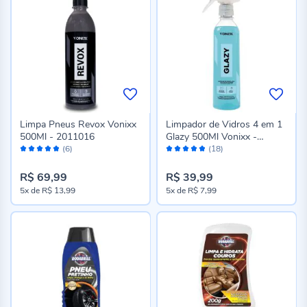
Limpa Pneus Revox Vonixx
Limpador de Vidros 4 em 1
500Ml - 2011016
Glazy 500Ml Vonixx -
Avaliação:
Avaliação:
2050439
(6)
(18)
96%
96%
R$ 69,99
R$ 39,99
5x
de
R$ 13,99
5x
de
R$ 7,99