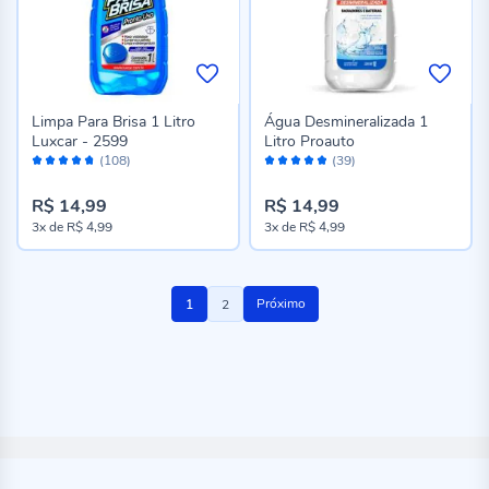
Limpa Para Brisa 1 Litro
Água Desmineralizada 1
Luxcar - 2599
Litro Proauto
Avaliação:
Avaliação:
(108)
(39)
94%
96%
R$ 14,99
R$ 14,99
3x
de
R$ 4,99
3x
de
R$ 4,99
Página
Você
Página
Próximo
1
2
esta
lendo
a
pagina