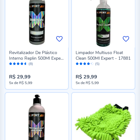
Revitalizador De Plástico
Limpador Multiuso Float
Interno Replin 500Ml Expert
Clean 500Ml Expert - 17881
Avaliação:
Avaliação:
- 17768
(8)
(5)
90%
84%
R$ 29,99
R$ 29,99
5x
de
R$ 5,99
5x
de
R$ 5,99