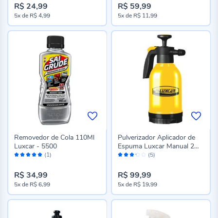
R$ 24,99
R$ 59,99
5x
de
R$ 4,99
5x
de
R$ 11,99
Removedor de Cola 110Ml
Pulverizador Aplicador de
Luxcar - 5500
Espuma Luxcar Manual 2
Avaliação:
Avaliação:
Litros - 2901
(1)
(5)
100%
64%
R$ 34,99
R$ 99,99
5x
de
R$ 6,99
5x
de
R$ 19,99