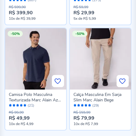
98%
98%
R$ 599,90
R$ 59,99
R$ 399,90
R$ 29,99
Preço
Preço
10x
de
R$ 39,99
5x
de
R$ 5,99
especial
especial
-50%
-50%
Camisa Polo Masculina
Calça Masculina Em Sarja
Texturizada Marc Alain Azul
Slim Marc Alain Bege
Avaliação:
Avaliação:
Marinho
(21)
(29)
98%
98%
R$ 99,99
R$ 159,99
R$ 49,99
R$ 79,99
10x
de
R$ 4,99
10x
de
R$ 7,99