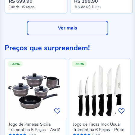
R$ 699,90
R$ 199,90
Preço
Preço
10x
de
R$ 69,99
10x
de
R$ 19,99
especial
especial
Ver mais
Preços que surpreendem!
-33%
-50%
Jogo de Panelas Sicília
Jogo de Facas Inox Usual
Tramontina 5 Peças - Avelã
Tramontina 6 Peças - Preto
Avaliação:
Avaliação:
(607)
(173)