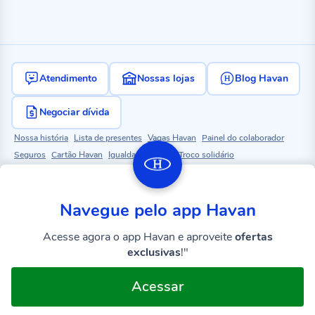
Atendimento
Nossas lojas
Blog Havan
Negociar dívida
Nossa história
Lista de presentes
Vagas Havan
Painel do colaborador
Seguros
Cartão Havan
Igualdade salarial
Troco solidário
Projetos e patrocínios
Navegue pelo app Havan
Acesse agora o app Havan e aproveite
ofertas
Baixe o Aplicativo Havan
exclusivas
!"
Políticas e segurança
Acessibilidade
LGPD
Acessar
Todos os direitos reservados
Havan Labs
© 1986 - 2026 HAVAN S.A. CNPJ: 79.379.491.0008-50 | Rod. Antônio Heil,