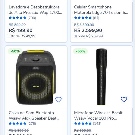
Lavadora e Desobstruidora
Celular Smartphone
de Alta Pressão Wap 1700W
Motorola Edge 70 Fusion 5G
Avaliação:
Avaliação:
New Eco Wash Ultra
256Gb 8Gb Ram - Preto
(790)
(61)
94%
98%
R$ 899,90
R$ 3.399,90
R$ 499,90
R$ 2.599,90
Preço
10x
de
R$ 49,99
10x
de
R$ 259,99
especial
-50%
-50%
Caixa de Som Bluetooth
Microfone Wireless Bivolt
Waaw Alok Speaker Beat
Waaw Vocal 100 Pro
Avaliação:
Avaliação:
1000
Recarregável
(278)
(143)
98%
96%
R$ 1.399,90
R$ 399,90