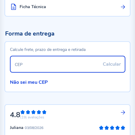
Ficha Técnica
Forma de entrega
Calcule frete, prazo de entrega e retirada
Calcular
CEP
Não sei meu CEP
4.8
96%
(19)
avaliações
Juliana
03/08/2026
100%