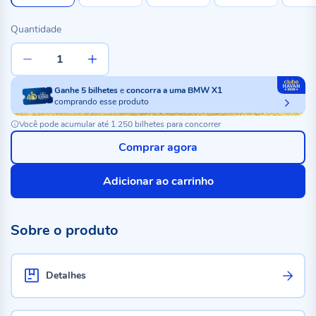
Quantidade
Ganhe
5
bilhetes
e
concorra a uma BMW X1
comprando esse produto
Você pode acumular até 1.250 bilhetes para concorrer
Comprar agora
Adicionar ao carrinho
Sobre o produto
Detalhes