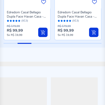
Edredom Casal Bellagio
Edredom Casal Bellagio
Dupla Face Havan Casa -
Dupla Face Havan Casa -
Avaliação:
Avaliação:
Jade Floral Azul
Caio Geo Azul
(913)
(913)
96%
96%
R$ 179,99
R$ 179,99
R$ 99,99
R$ 99,99
Preço
Preço
5x
R$ 19,99
5x
R$ 19,99
especial
especial