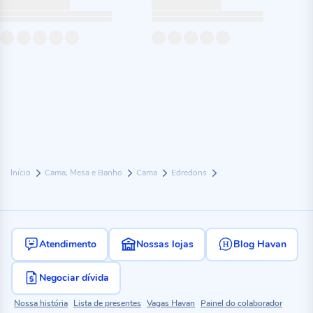
Início
Cama, Mesa e Banho
Cama
Edredons
Atendimento
Nossas lojas
Blog Havan
Negociar dívida
Nossa história
Lista de presentes
Vagas Havan
Painel do colaborador