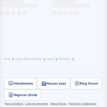
Início
Cama, Mesa e Banho
Cama
Edredons
Atendimento
Nossas lojas
Blog Havan
Negociar dívida
Nossa história
Lista de presentes
Vagas Havan
Painel do colaborador