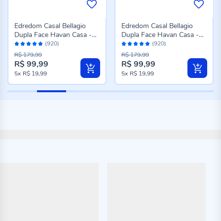
Edredom Casal Bellagio
Edredom Casal Bellagio
Dupla Face Havan Casa -
Dupla Face Havan Casa -
Avaliação:
Avaliação:
Jade Floral Azul
Caio Geo Azul
(920)
(920)
96%
96%
R$ 179,99
R$ 179,99
R$ 99,99
R$ 99,99
Preço
Preço
5x
R$ 19,99
5x
R$ 19,99
especial
especial