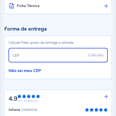
Ficha Técnica
Forma de entrega
Calcule frete, prazo de entrega e retirada
Calcular
CEP
Não sei meu CEP
4.9
98%
(67)
avaliações
Juliana
03/08/2026
100%