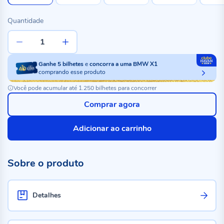
Quantidade
Ganhe
5
bilhetes
e
concorra a uma BMW X1
comprando esse produto
Você pode acumular até 1.250 bilhetes para concorrer
Comprar agora
Adicionar ao carrinho
Sobre o produto
Detalhes