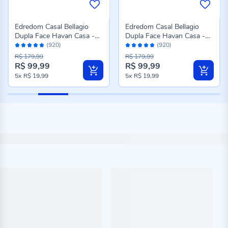
Edredom Casal Bellagio
Edredom Casal Bellagio
Dupla Face Havan Casa -
Dupla Face Havan Casa -
Avaliação:
Avaliação:
Jade Floral Azul
Caio Geo Azul
(920)
(920)
96%
96%
R$ 179,99
R$ 179,99
R$ 99,99
R$ 99,99
Preço
Preço
5x
R$ 19,99
5x
R$ 19,99
especial
especial