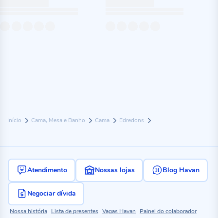
Início
Cama, Mesa e Banho
Cama
Edredons
Atendimento
Nossas lojas
Blog Havan
Negociar dívida
Nossa história
Lista de presentes
Vagas Havan
Painel do colaborador