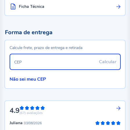
Ficha Técnica
Forma de entrega
Calcule frete, prazo de entrega e retirada
Calcular
CEP
Não sei meu CEP
4.9
98%
(67)
avaliações
Juliana
03/08/2026
100%