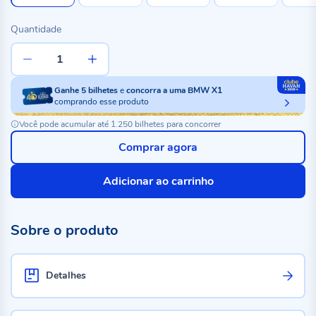
Quantidade
Ganhe
5
bilhetes
e
concorra a uma BMW X1
comprando esse produto
Você pode acumular até 1.250 bilhetes para concorrer
Comprar agora
Adicionar ao carrinho
Sobre o produto
Detalhes