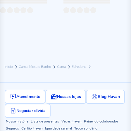
Início
Cama, Mesa e Banho
Cama
Edredons
Atendimento
Nossas lojas
Blog Havan
Negociar dívida
Nossa história
Lista de presentes
Vagas Havan
Painel do colaborador
Seguros
Cartão Havan
Igualdade salarial
Troco solidário