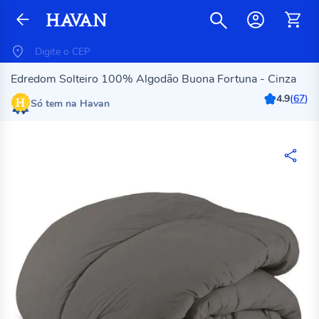
Edredom Solteiro 100% Algodão Buona Fortuna - Cinza
4.9
(
67
)
Só tem na Havan