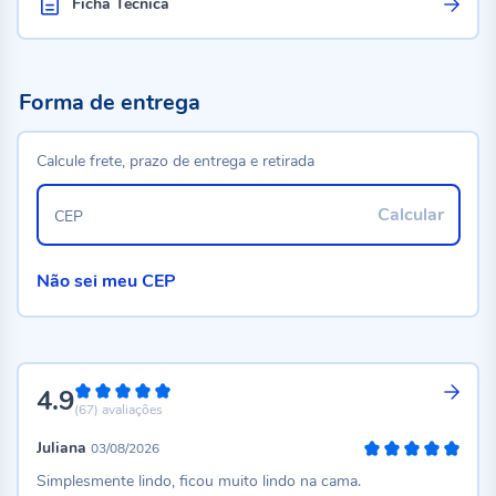
Ficha Técnica
Forma de entrega
Calcule frete, prazo de entrega e retirada
Calcular
CEP
Não sei meu CEP
4.9
98%
(67)
avaliações
Juliana
03/08/2026
100%
Simplesmente lindo, ficou muito lindo na cama.