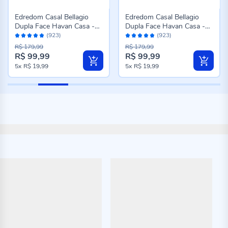
Edredom Casal Bellagio
Edredom Casal Bellagio
Dupla Face Havan Casa -
Dupla Face Havan Casa -
Avaliação:
Avaliação:
Jade Floral Azul
Caio Geo Azul
(923)
(923)
96%
96%
R$ 179,99
R$ 179,99
R$ 99,99
R$ 99,99
Preço
Preço
5x
R$ 19,99
5x
R$ 19,99
especial
especial