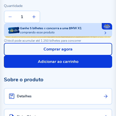
Quantidade
Ganhe
5
bilhetes
e
concorra a uma BMW X1
comprando esse produto
Você pode acumular até 1.250 bilhetes para concorrer
Comprar agora
Adicionar ao carrinho
Sobre o produto
Detalhes