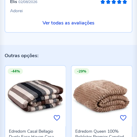
Elis
02/08/2026
100%
Adorei
Ver todas as avaliações
Outras opções:
-44%
-29%
Edredom Casal Bellagio
Edredom Queen 100%
Dupla Face Havan Casa -
Poliéster Premier Canelado