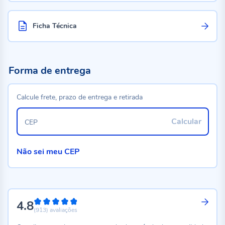
Ficha Técnica
Forma de entrega
Calcule frete, prazo de entrega e retirada
Calcular
CEP
Não sei meu CEP
4.8
96%
(913)
avaliações