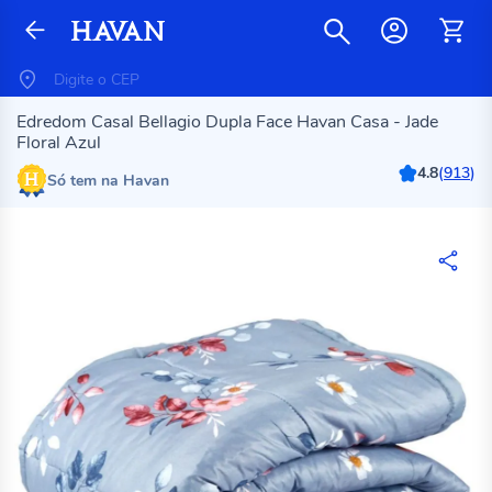
Edredom Casal Bellagio Dupla Face Havan Casa - Jade
Floral Azul
4.8
(
913
)
Só tem na Havan