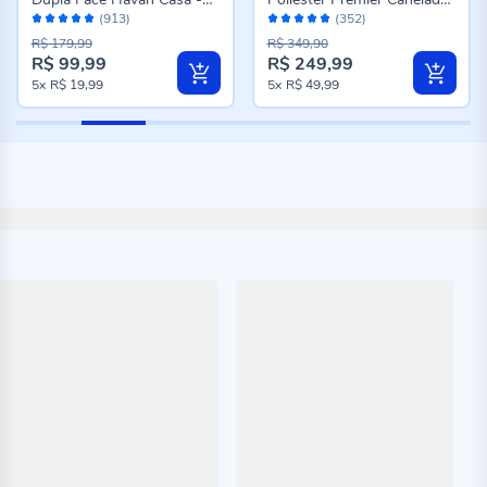
Avaliação:
Avaliação:
Caio Geo Azul
Havan Casa - Cru
(913)
(352)
96%
96%
R$ 179,99
R$ 349,90
R$ 99,99
R$ 249,99
Preço
Preço
5x
R$ 19,99
5x
R$ 49,99
especial
especial