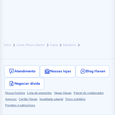
Início
Cama, Mesa e Banho
Cama
Edredons
Atendimento
Nossas lojas
Blog Havan
Negociar dívida
Nossa história
Lista de presentes
Vagas Havan
Painel do colaborador
Seguros
Cartão Havan
Igualdade salarial
Troco solidário
Projetos e patrocínios