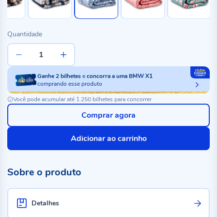
Quantidade
Ganhe
2
bilhetes
e
concorra a uma BMW X1
comprando esse produto
Você pode acumular até 1.250 bilhetes para concorrer
Comprar agora
Adicionar ao carrinho
Sobre o produto
Detalhes