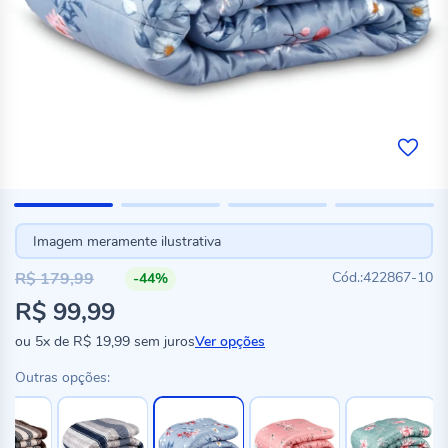
Imagem meramente ilustrativa
R$ 179,99
422867-10
-44%
Preço
R$ 99,99
especial
ou
5x
de
R$ 19,99
sem juros
Ver opções
Outras opções: