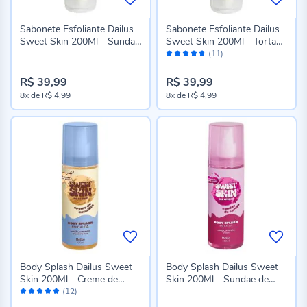
Sabonete Esfoliante Dailus
Sabonete Esfoliante Dailus
Sweet Skin 200Ml - Sundae
Sweet Skin 200Ml - Torta
Avaliação:
de Cereja
de Limao
(11)
92%
R$ 39,99
R$ 39,99
8x
de
R$ 4,99
8x
de
R$ 4,99
Body Splash Dailus Sweet
Body Splash Dailus Sweet
Skin 200Ml - Creme de
Skin 200Ml - Sundae de
Avaliação:
Baunilha
Cereja
(12)
98%