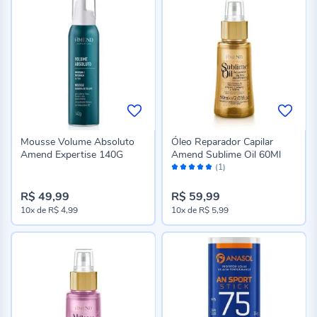
Mousse Volume Absoluto
Óleo Reparador Capilar
Amend Expertise 140G
Amend Sublime Oil 60Ml
Avaliação:
(1)
100%
R$ 49,99
R$ 59,99
10x
de
R$ 4,99
10x
de
R$ 5,99