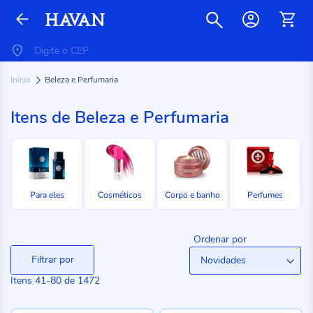
Início
Beleza e Perfumaria
Itens de Beleza e Perfumaria
Para eles
Cosméticos
Corpo e banho
Perfumes
Ordenar por
Filtrar por
Itens
41
-
80
de
1472