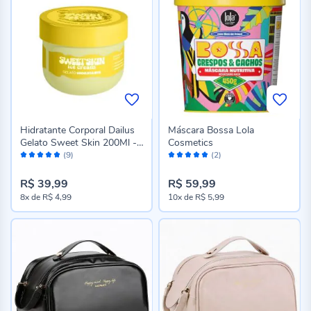
Hidratante Corporal Dailus
Máscara Bossa Lola
Gelato Sweet Skin 200Ml -
Cosmetics
Avaliação:
Avaliação:
Torta de Limao
(9)
(2)
98%
100%
R$ 39,99
R$ 59,99
8x
de
R$ 4,99
10x
de
R$ 5,99