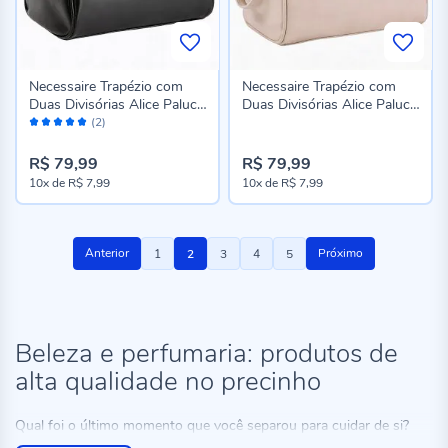
Necessaire Trapézio com
Necessaire Trapézio com
Duas Divisórias Alice Palucci
Duas Divisórias Alice Palucci
Avaliação:
- PRETO U
- OFF WHITE U
(2)
100%
R$ 79,99
R$ 79,99
10x
de
R$ 7,99
10x
de
R$ 7,99
Página
Página
Você
Página
Página
Página
Anterior
Próximo
1
2
3
4
5
esta
lendo
a
Beleza e perfumaria: produtos de
alta qualidade no precinho
pagina
Qual foi o último momento que você separou para cuidar de si?
Sabemos que, na correria do dia a dia, fica complicado dedicar