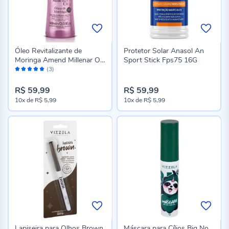
Óleo Revitalizante de
Protetor Solar Anasol An
Moringa Amend Millenar Oil
Sport Stick Fps75 16G
Avaliação:
60Ml
(3)
100%
R$ 59,99
R$ 59,99
10x
de
R$ 5,99
10x
de
R$ 5,99
Lapiseira para Olhos Brown
Máscara para Cílios Big No