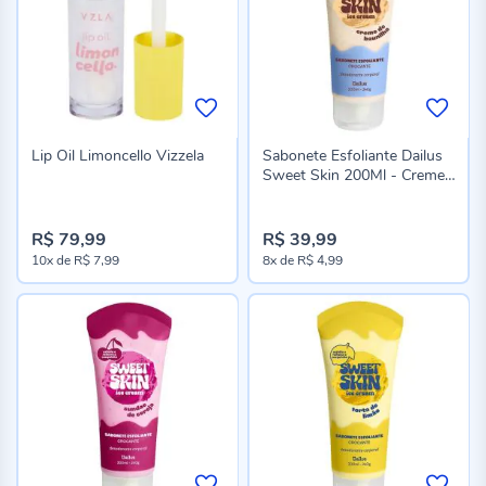
Lip Oil Limoncello Vizzela
Sabonete Esfoliante Dailus
Sweet Skin 200Ml - Creme
de Baunilha
R$ 79,99
R$ 39,99
10x
de
R$ 7,99
8x
de
R$ 4,99