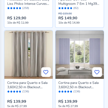
Liss Philco Intense Curves
Multigroom 7 Em 1 Mg3911
Avaliação:
Avaliação:
Pec15 - Bivolt
Philips
(258)
(82)
96%
96%
R$ 229,90
R$ 129,90
R$ 149,90
Preço
10x
de
R$ 12,99
10x
de
R$ 14,99
especial
Cortina para Quarto e Sala
Cortina para Quarto e Sala
3,60X2,50 m Blackout
3,60X2,50 m Blackout
Avaliação:
Avaliação:
Titanium Havan Casa -
Titanium Havan Casa -
(136)
(136)
94%
94%
Latte
Branco
R$ 139,99
R$ 139,99
5x
de
R$ 27,99
5x
de
R$ 27,99