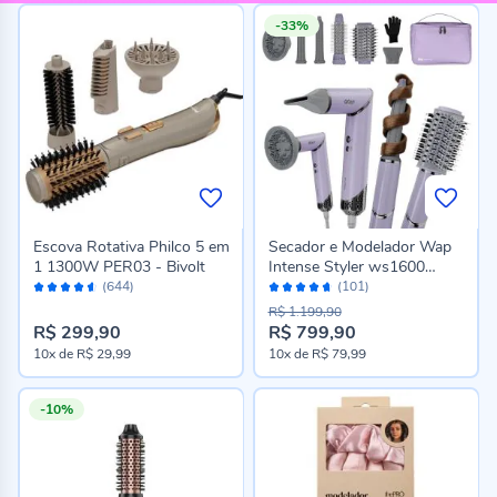
-33%
Escova Rotativa Philco 5 em
Secador e Modelador Wap
1 1300W PER03 - Bivolt
Intense Styler ws1600
Avaliação:
Avaliação:
Digital 5 em 1
(644)
(101)
90%
92%
R$ 1.199,90
R$ 299,90
R$ 799,90
10x
de
R$ 29,99
10x
de
R$ 79,99
-10%