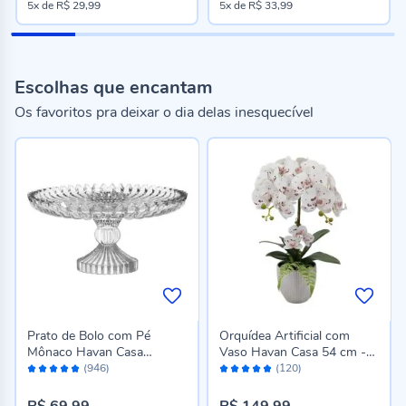
5x
de
R$ 29,99
5x
de
R$ 33,99
Escolhas que encantam
Os favoritos pra deixar o dia delas inesquecível
Prato de Bolo com Pé
Orquídea Artificial com
Mônaco Havan Casa
Vaso Havan Casa 54 cm -
Avaliação:
Avaliação:
29,5Cm - Transparente
Sortido
(946)
(120)
96%
96%
R$ 69,99
R$ 149,99