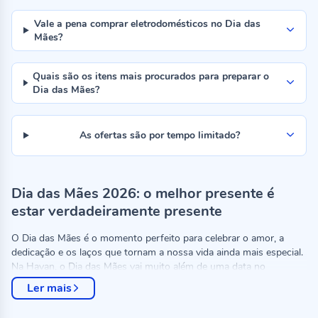
Vale a pena comprar eletrodomésticos no Dia das
Mães?
Quais são os itens mais procurados para preparar o
Dia das Mães?
As ofertas são por tempo limitado?
Dia das Mães 2026: o melhor presente é
estar verdadeiramente presente
O Dia das Mães é o momento perfeito para celebrar o amor, a
dedicação e os laços que tornam a nossa vida ainda mais especial.
Na Havan, o Dia das Mães vai muito além de uma data no
calendário. A campanha deste ano foi pensada para
valorizar
Ler mais
esses momentos únicos, reunindo produtos, ofertas e
experiências
que ajudam a transformar o dia em uma verdadeira