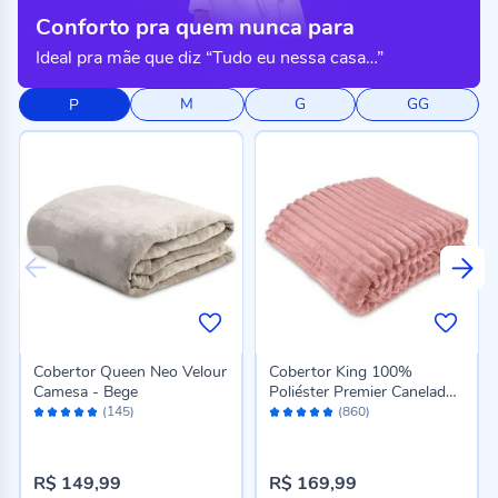
Conforto pra quem nunca para
Ideal pra mãe que diz “Tudo eu nessa casa…”
M
G
GG
P
Cobertor Queen Neo Velour
Cobertor King 100%
Camesa - Bege
Poliéster Premier Canelado
Avaliação:
Avaliação:
Havan Casa - Rosa Pétala
(145)
(860)
96%
98%
R$ 149,99
R$ 169,99