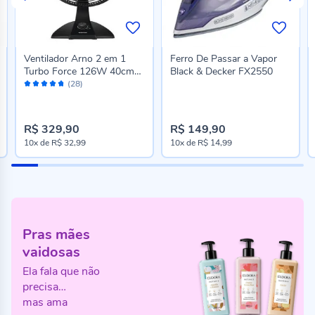
Ventilador Arno 2 em 1
Ferro De Passar a Vapor
Turbo Force 126W 40cm
Black & Decker FX2550
Avaliação:
VF42
(28)
92%
R$ 329,90
R$ 149,90
10x
de
R$ 32,99
10x
de
R$ 14,99
Pras mães
vaidosas
Ela fala que não
precisa…
mas ama