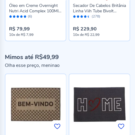
Óleo em Creme Overnight
Secador De Cabelos Britânia
Nutri Acid Complex 100Ml
Linha Viih Tube Bivolt
Avaliação:
Avaliação:
Siàge
Bsc21a
(6)
(278)
96%
88%
R$ 79,99
R$ 229,90
10x
de
R$ 7,99
10x
de
R$ 22,99
Mimos até R$49,99
Olha esse preço, meninao