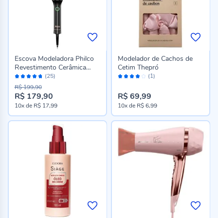
Escova Modeladora Philco
Modelador de Cachos de
Revestimento Cerâmica
Cetim Thepró
Avaliação:
Avaliação:
Pec17a
(25)
(1)
94%
80%
R$ 199,90
R$ 179,90
R$ 69,99
P
10x
de
R$ 17,99
10x
de
R$ 6,99
r
e
ç
o
e
s
p
e
c
i
a
l