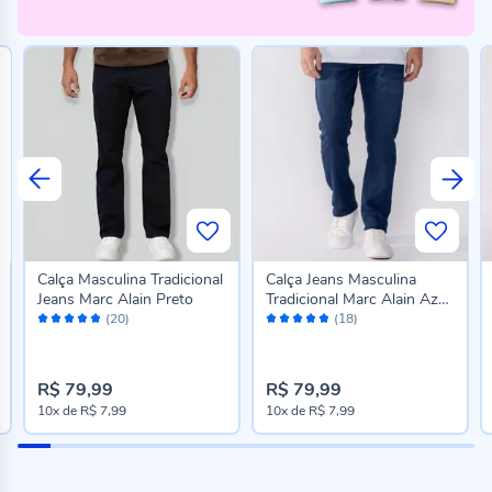
Calça Masculina Tradicional
Calça Jeans Masculina
Jeans Marc Alain Preto
Tradicional Marc Alain Azul
Avaliação:
Avaliação:
Escuro
(20)
(18)
96%
94%
R$ 79,99
R$ 79,99
10x
de
R$ 7,99
10x
de
R$ 7,99