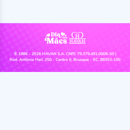
celebração ao lado de quem mais importa. Porque cada mãe
merece ser lembrada, cuidada e celebrada com todo o carinho que
sempre ofereceu.
Neste Dia das Mães, além das melhores opções de presentes,
queremos ajudar você a criar momentos inesquecíveis. Temos
tudo o que você precisa para tornar o dia da sua mãe ainda mais
especial. Desde eletrodomésticos e utilidades domésticas até itens
de decoração, cama, mesa e banho e tudo para montar um almoço
delicioso e um ambiente perfeito para celebrar com ela.
© 1986 - 2026 HAVAN S.A. CNPJ: 79.379.491.0008-50 |
Rod. Antônio Heil, 250 - Centro II, Brusque - SC, 88353-100
O melhor presente de Dia das Mães? Momentos
que ficam para sempre
Na Havan, você encontra panelas,
sanduicheiras
, grills e produtos
para mesa posta que tornam qualquer refeição uma experiência
única.
Que tal preparar um almoço delicioso para sua mãe, com uma
receita especial e a mesa bem arrumada? Cada momento se torna
ainda mais marcante quando estamos juntos, por isso, nós, da
Havan, estamos aqui para ajudar a transformá-los em memórias
especiais — e com ofertas que fazem você pensar: “olha esse
preço, menina!” E já sabe, né? Viu algo que gostou… aproveite! As