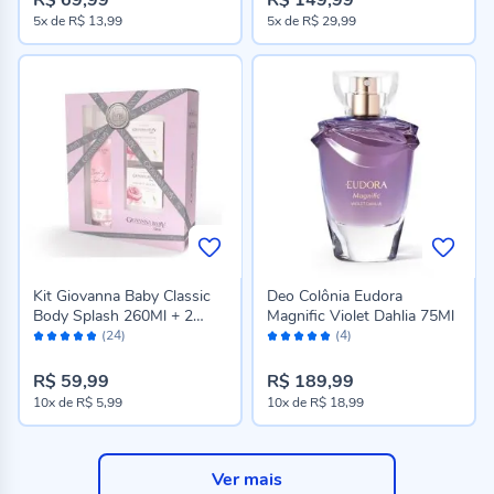
5x
de
R$ 13,99
5x
de
R$ 29,99
Kit Giovanna Baby Classic
Deo Colônia Eudora
Body Splash 260Ml + 2
Magnific Violet Dahlia 75Ml
Avaliação:
Avaliação:
Sabonetes Vegetais 90G -
(24)
(4)
96%
100%
Feminino
R$ 59,99
R$ 189,99
10x
de
R$ 5,99
10x
de
R$ 18,99
Ver mais