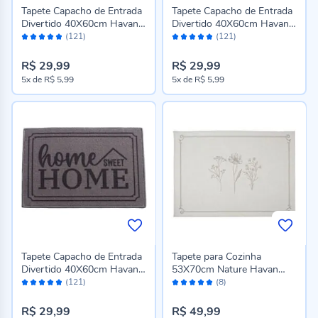
Tapete Capacho de Entrada
Tapete Capacho de Entrada
Divertido 40X60cm Havan
Divertido 40X60cm Havan
Avaliação:
Avaliação:
Casa - Bem Vindo Bege
Casa - Home Coração
(121)
(121)
96%
96%
R$ 29,99
R$ 29,99
5x
de
R$ 5,99
5x
de
R$ 5,99
Tapete Capacho de Entrada
Tapete para Cozinha
Divertido 40X60cm Havan
53X70cm Nature Havan
Avaliação:
Avaliação:
Casa - Home Sweet Home
Casa - Cinza Jardim
(121)
(8)
96%
98%
Cinza
R$ 29,99
R$ 49,99