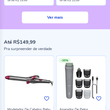
5x
de
R$ 19,99
5x
de
R$ 10,99
Ver mais
Até R$149,99
Pra surpreender de verdade
-35%
Modelador De Cabelos Baby
Aparador De Pelos