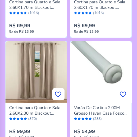
Cortina para Quarto e Sala
Cortina para Quarto e Sala
2,60X1,70 m Blackout
2,60X1,70 m Blackout
Avaliação:
Avaliação:
Titanium Havan Casa -
Titanium Havan Casa -
(1915)
(1915)
94%
94%
Latte
Branco
R$ 69,99
R$ 69,99
5x
de
R$ 13,99
5x
de
R$ 13,99
Cortina para Quarto e Sala
Varão De Cortina 2,00M
2,60X2,30 m Blackout
Grosso Havan Casa Fosco -
Avaliação:
Avaliação:
Titanium Havan Casa -
Branco Fosco
(370)
(285)
96%
98%
Latte
R$ 99,99
R$ 54,99