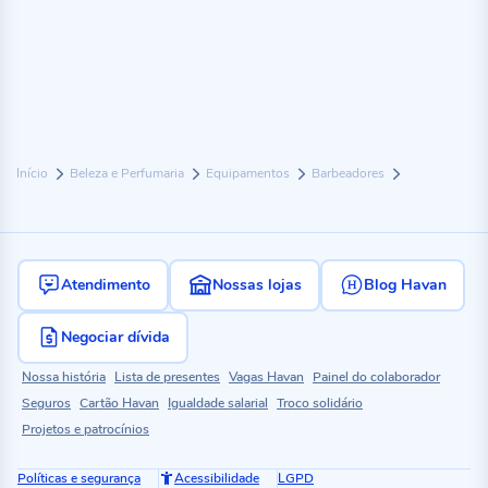
Início
Beleza e Perfumaria
Equipamentos
Barbeadores
Atendimento
Nossas lojas
Blog Havan
Negociar dívida
Nossa história
Lista de presentes
Vagas Havan
Painel do colaborador
Seguros
Cartão Havan
Igualdade salarial
Troco solidário
Projetos e patrocínios
Políticas e segurança
Acessibilidade
LGPD