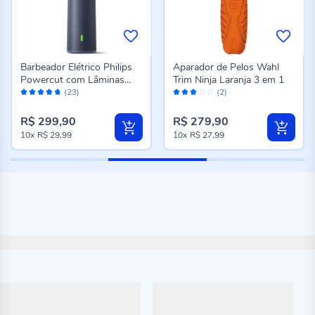
Barbeador Elétrico Philips
Aparador de Pelos Wahl
Powercut com Lâminas
Trim Ninja Laranja 3 em 1
Avaliação:
Avaliação:
S1881/00
(23)
(2)
94%
60%
R$ 299,90
R$ 279,90
10x
R$ 29,99
10x
R$ 27,99