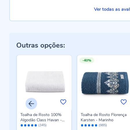
Ver todas as ava
Outras opções:
-40%
a
Toalha de Rosto 100%
Toalha de Rosto Florença
Algodão Class Havan -
Karsten - Marinho
Avaliação:
Avaliação:
Branco
(345)
(985)
96%
96%