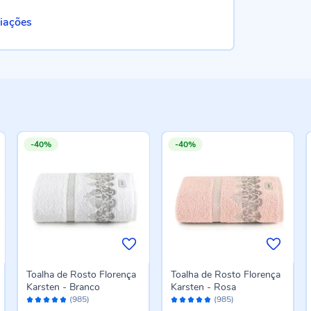
liações
-40%
-40%
Toalha de Rosto Florença
Toalha de Rosto Florença
Karsten - Branco
Karsten - Rosa
Avaliação:
Avaliação:
(985)
(985)
96%
96%