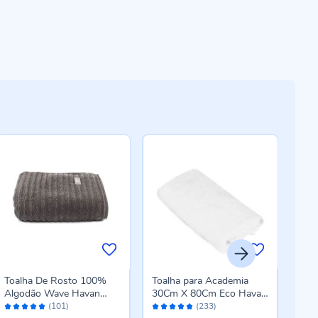
-4
Toalha De Rosto 100%
Toalha para Academia
Toal
Algodão Wave Havan
30Cm X 80Cm Eco Havan
Kars
Avaliação:
Avaliação:
Aval
Casa 1 Pç - Chumbo New
Casa - Branco
(101)
(233)
98%
96%
96