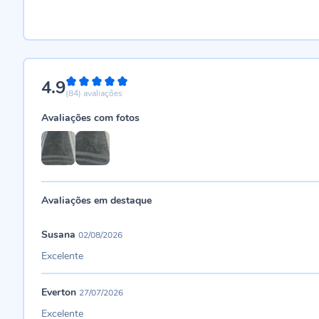
4.9
98%
(84)
avaliações
Avaliações com fotos
Avaliações em destaque
Susana
02/08/2026
Excelente
Everton
27/07/2026
Excelente