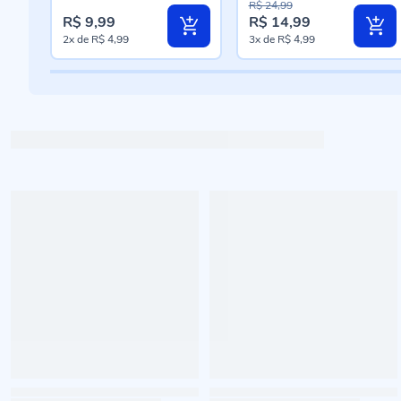
R$ 24,99
R$ 9,99
R$ 14,99
Preço
2x
de
R$ 4,99
3x
de
R$ 4,99
especial