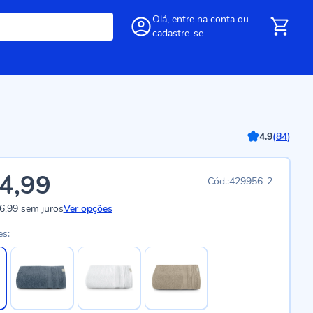
Olá,
entre
na conta
ou
cadastre-se
4.9
(
84
)
4,99
429956-2
6,99
sem juros
Ver opções
es: