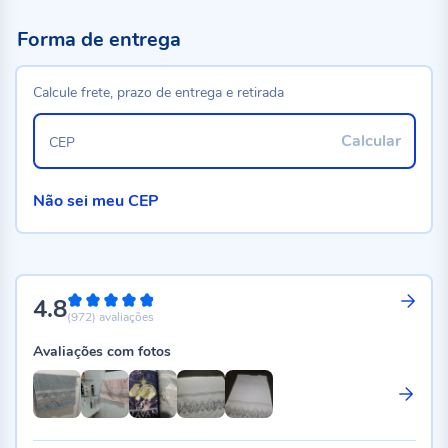
Forma de entrega
Calcule frete, prazo de entrega e retirada
Calcular
CEP
Não sei meu CEP
4.8
96%
(972)
avaliações
Avaliações com fotos