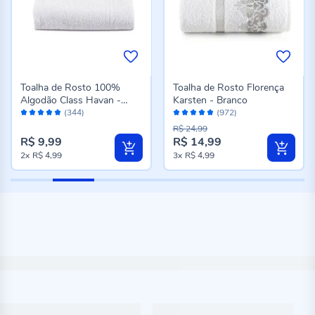
Toalha de Rosto 100%
Toalha de Rosto Florença
Algodão Class Havan -
Karsten - Branco
Avaliação:
Avaliação:
Branco
(344)
(972)
96%
96%
R$ 24,99
R$ 9,99
R$ 14,99
Preço
2x
R$ 4,99
3x
R$ 4,99
especial