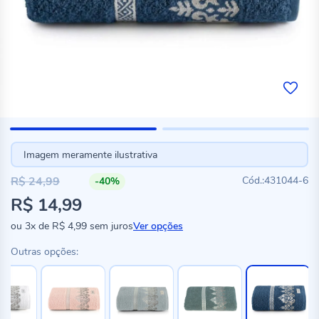
Imagem meramente ilustrativa
R$ 24,99
431044-6
-40%
Preço
R$ 14,99
especial
ou
3x
de
R$ 4,99
sem juros
Ver opções
Outras opções: