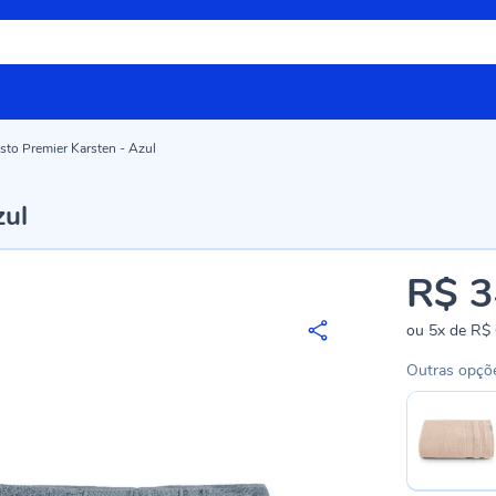
sto Premier Karsten - Azul
zul
R$ 3
ou
5x
de
R$ 
Outras opçõ