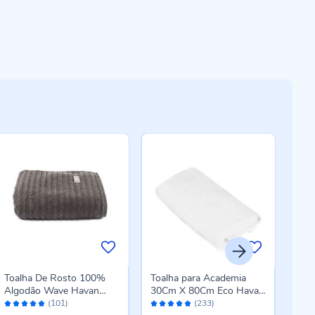
-4
Toalha De Rosto 100%
Toalha para Academia
Toal
Algodão Wave Havan
30Cm X 80Cm Eco Havan
Kars
Avaliação:
Avaliação:
Aval
Casa 1 Pç - Chumbo New
Casa - Branco
(101)
(233)
98%
96%
96