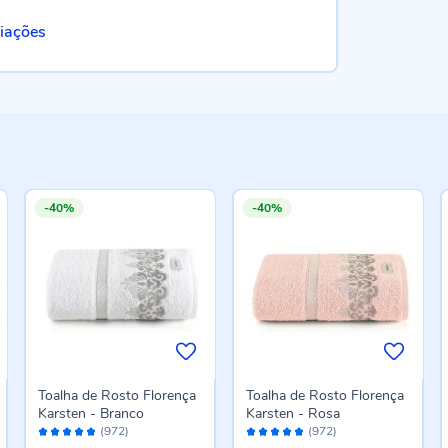
liações
-40%
-40%
Toalha de Rosto Florença
Toalha de Rosto Florença
Karsten - Branco
Karsten - Rosa
Avaliação:
Avaliação:
(972)
(972)
96%
96%