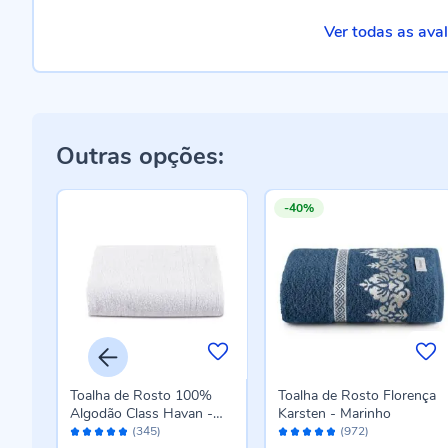
Ver todas as ava
Outras opções:
-40%
a
Toalha de Rosto 100%
Toalha de Rosto Florença
Algodão Class Havan -
Karsten - Marinho
Avaliação:
Avaliação:
Branco
(345)
(972)
96%
96%