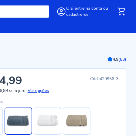
Olá,
entre
na conta
ou
cadastre-se
4.9
(
83
)
4,99
429956-3
6,99
sem juros
Ver opções
es: