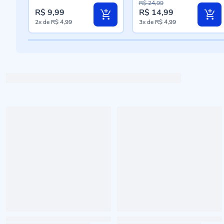
R$ 24,99
R$ 9,99
R$ 14,99
Preço
2x
de
R$ 4,99
3x
de
R$ 4,99
especial