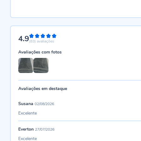
4.9
98%
(83)
avaliações
Avaliações com fotos
Avaliações em destaque
Susana
02/08/2026
Excelente
Everton
27/07/2026
Excelente