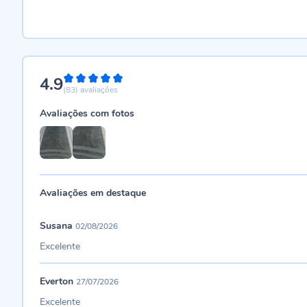
4.9
98%
(83)
avaliações
Avaliações com fotos
Avaliações em destaque
Susana
02/08/2026
Excelente
Everton
27/07/2026
Excelente