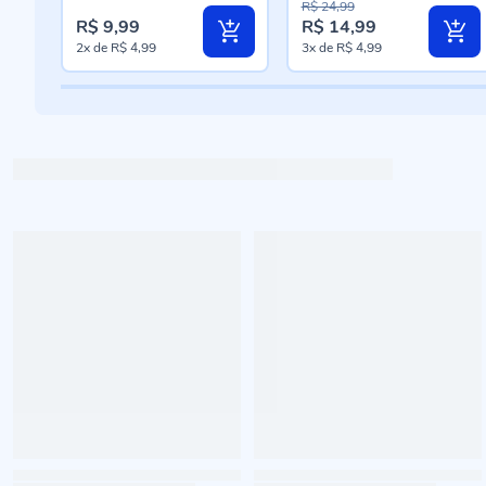
R$ 24,99
R$ 9,99
R$ 14,99
Preço
2x
de
R$ 4,99
3x
de
R$ 4,99
especial