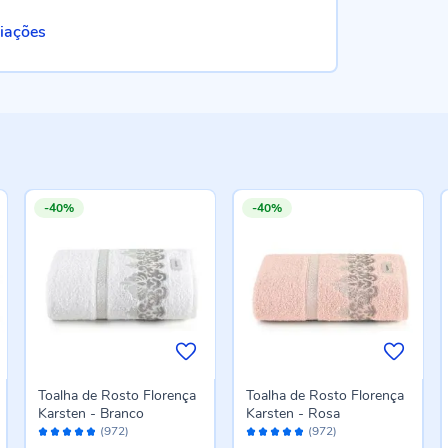
liações
-40%
-40%
Toalha de Rosto Florença
Toalha de Rosto Florença
Karsten - Branco
Karsten - Rosa
Avaliação:
Avaliação:
(972)
(972)
96%
96%