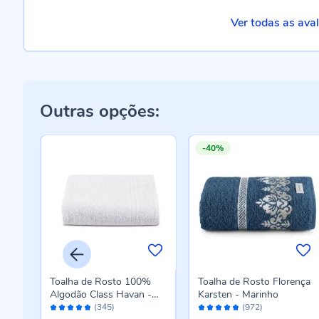
Ver todas as ava
Outras opções:
-40%
a
Toalha de Rosto 100%
Toalha de Rosto Florença
Algodão Class Havan -
Karsten - Marinho
Avaliação:
Avaliação:
Branco
(345)
(972)
96%
96%