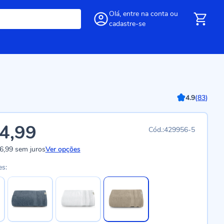
Olá,
entre
na conta
ou
cadastre-se
4.9
(
83
)
4,99
429956-5
6,99
sem juros
Ver opções
es: