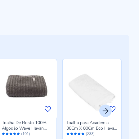
-4
Toalha De Rosto 100%
Toalha para Academia
Toal
Algodão Wave Havan
30Cm X 80Cm Eco Havan
Kars
Avaliação:
Avaliação:
Aval
Casa 1 Pç - Chumbo New
Casa - Branco
(101)
(233)
98%
96%
96