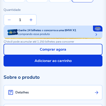
Quantidade
Ganhe
24
bilhetes
e
concorra a uma BMW X1
comprando esse produto
Você pode acumular até 1.250 bilhetes para concorrer
Comprar agora
Adicionar ao carrinho
Sobre o produto
Detalhes