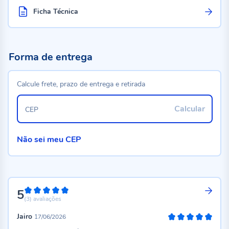
Ficha Técnica
Forma de entrega
Calcule frete, prazo de entrega e retirada
Calcular
CEP
Não sei meu CEP
5
100%
(3)
avaliações
Jairo
17/06/2026
100%