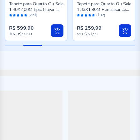
Tapete para Quarto Ou Sala
Tapete para Quarto Ou Sala
1,40X2,00M Epic Havan
1,33X1,90M Renaissance
Avaliação:
Avaliação:
Casa - Cinza Novo
Havan Casa - Genova
(721)
(192)
98%
96%
Taupe
R$ 599,90
R$ 259,99
10x
R$ 59,99
5x
R$ 51,99