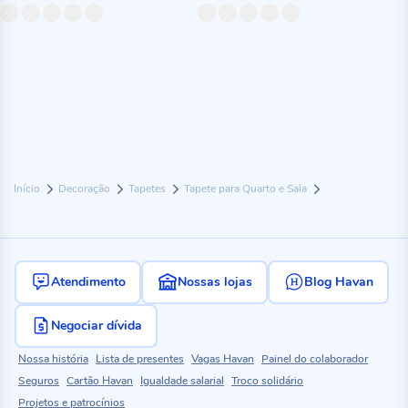
Início
Decoração
Tapetes
Tapete para Quarto e Sala
Atendimento
Nossas lojas
Blog Havan
Negociar dívida
Nossa história
Lista de presentes
Vagas Havan
Painel do colaborador
Seguros
Cartão Havan
Igualdade salarial
Troco solidário
Projetos e patrocínios