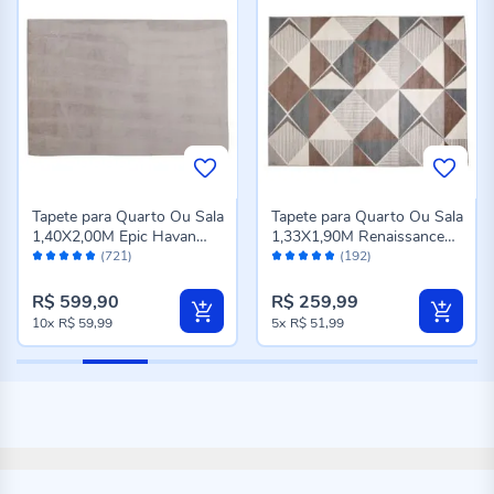
Tapete para Quarto Ou Sala
Tapete para Quarto Ou Sala
1,40X2,00M Epic Havan
1,33X1,90M Renaissance
Avaliação:
Avaliação:
Casa - Cinza Novo
Havan Casa - Venice Cinza
(721)
(192)
98%
96%
R$ 599,90
R$ 259,99
10x
R$ 59,99
5x
R$ 51,99