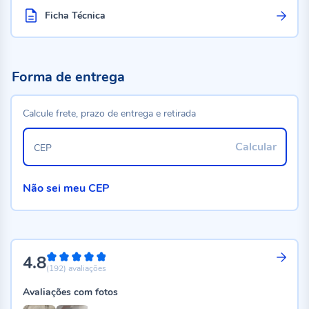
Ficha Técnica
Forma de entrega
Calcule frete, prazo de entrega e retirada
Calcular
CEP
Não sei meu CEP
4.8
96%
(192)
avaliações
Avaliações com fotos