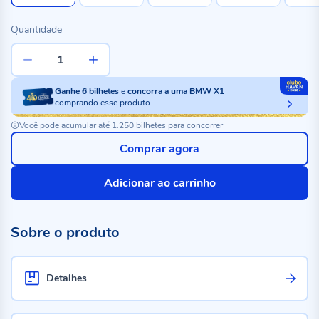
Quantidade
Ganhe
6
bilhetes
e
concorra a uma BMW X1
comprando esse produto
Você pode acumular até 1.250 bilhetes para concorrer
Comprar agora
Adicionar ao carrinho
Sobre o produto
Detalhes