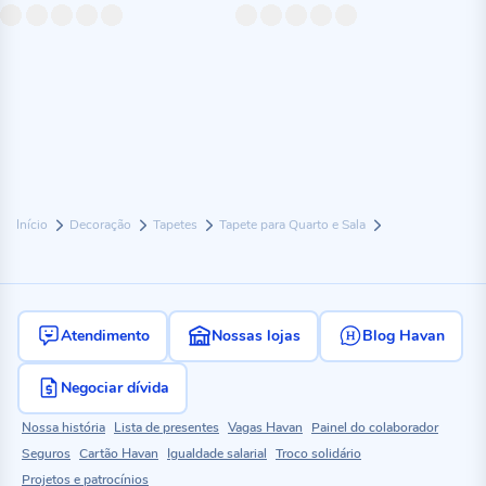
Início
Decoração
Tapetes
Tapete para Quarto e Sala
Atendimento
Nossas lojas
Blog Havan
Negociar dívida
Nossa história
Lista de presentes
Vagas Havan
Painel do colaborador
Seguros
Cartão Havan
Igualdade salarial
Troco solidário
Projetos e patrocínios