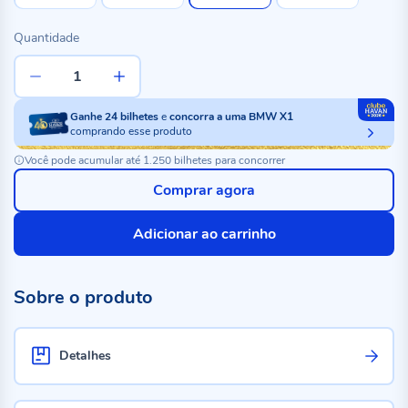
Quantidade
Ganhe
24
bilhetes
e
concorra a uma BMW X1
comprando esse produto
Você pode acumular até 1.250 bilhetes para concorrer
Comprar agora
Adicionar ao carrinho
Sobre o produto
Detalhes