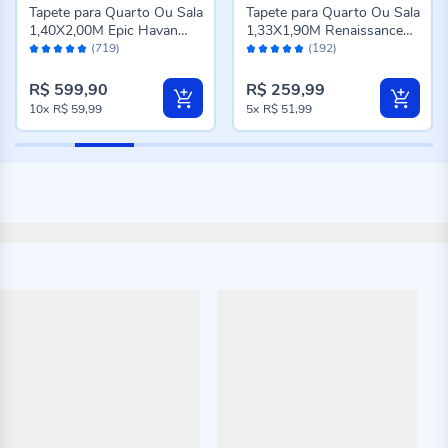
Tapete para Quarto Ou Sala
Tapete para Quarto Ou Sala
1,40X2,00M Epic Havan
1,33X1,90M Renaissance
Avaliação:
Avaliação:
Casa - Cinza Novo
Havan Casa - Genova
(719)
(192)
98%
96%
Taupe
R$ 599,90
R$ 259,99
10x
R$ 59,99
5x
R$ 51,99