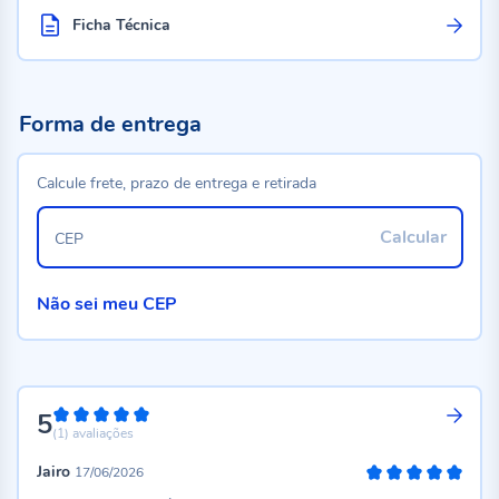
Ficha Técnica
Forma de entrega
Calcule frete, prazo de entrega e retirada
Calcular
CEP
Não sei meu CEP
5
100%
(1)
avaliações
Jairo
17/06/2026
100%