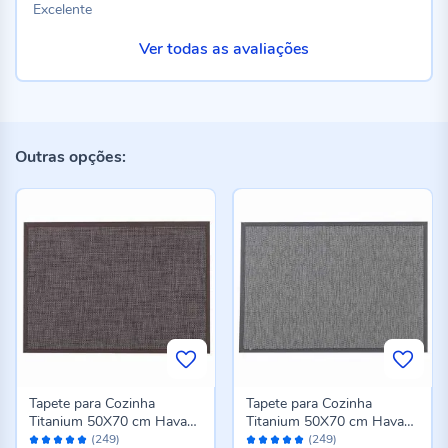
Excelente
Ver todas as avaliações
Outras opções:
Tapete para Cozinha
Tapete para Cozinha
Titanium 50X70 cm Havan
Titanium 50X70 cm Havan
Avaliação:
Avaliação:
Casa - Marrom Escuro
Casa - Cinza
(249)
(249)