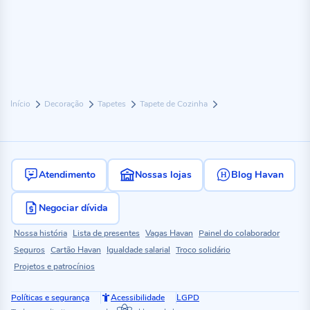
Início
Decoração
Tapetes
Tapete de Cozinha
Atendimento
Nossas lojas
Blog Havan
Negociar dívida
Nossa história
Lista de presentes
Vagas Havan
Painel do colaborador
Seguros
Cartão Havan
Igualdade salarial
Troco solidário
Projetos e patrocínios
Políticas e segurança
Acessibilidade
LGPD