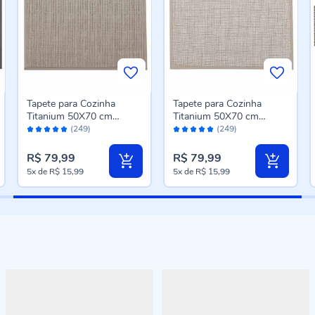
Tapete para Cozinha
Tapete para Cozinha
Titanium 50X70 cm
Titanium 50X70 cm
Avaliação:
Avaliação:
Havan Casa - Taupe Novo
Havan Casa - Bege Claro
(249)
(249)
98%
98%
R$ 79,99
R$ 79,99
5x
de
R$ 15,99
5x
de
R$ 15,99