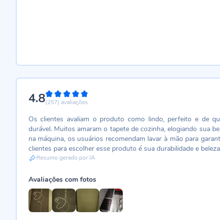
4.8
96%
(257)
avaliações
Os clientes avaliam o produto como lindo, perfeito e de qu
durável. Muitos amaram o tapete de cozinha, elogiando sua bel
na máquina, os usuários recomendam lavar à mão para garantir
clientes para escolher esse produto é sua durabilidade e beleza
Resumo gerado por IA
Avaliações com fotos