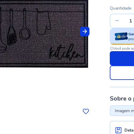
Quantidade
Ga
pro
Você pode ac
Sobre o
Imagem me
Deta