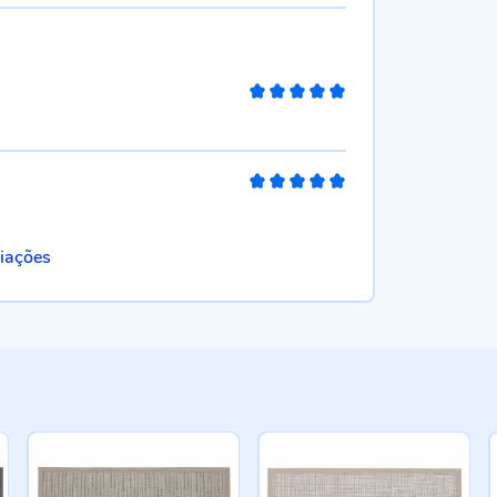
100%
100%
liações