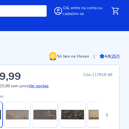
Olá,
entre
na conta
ou
cadastre-se
Só tem na Havan
|
4.8
(
257
)
9,99
117818-68
15,99
sem juros
Ver opções
es: