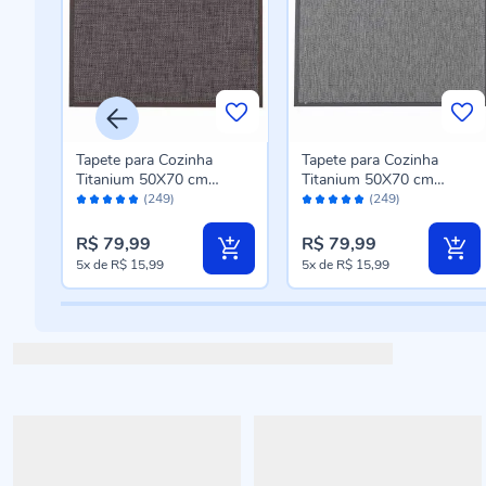
Tapete para Cozinha
Tapete para Cozinha
Titanium 50X70 cm
Titanium 50X70 cm
Avaliação:
Avaliação:
ovo
Havan Casa - Marrom
Havan Casa - Cinza
(249)
(249)
98%
98%
Escuro
R$ 79,99
R$ 79,99
5x
de
R$ 15,99
5x
de
R$ 15,99