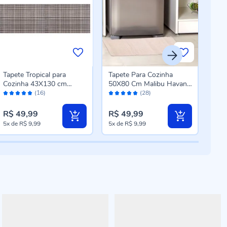
Tapete Tropical para
Tapete Para Cozinha
Tap
Cozinha 43X130 cm
50X80 Cm Malibu Havan
50C
Avaliação:
Avaliação:
Aval
Havan Casa - Tecido
Casa - Marfim
- I 
(16)
(28)
98%
98%
96
Cinza
R$ 49,99
R$ 49,99
R$ 
5x
de
R$ 9,99
5x
de
R$ 9,99
5x
d