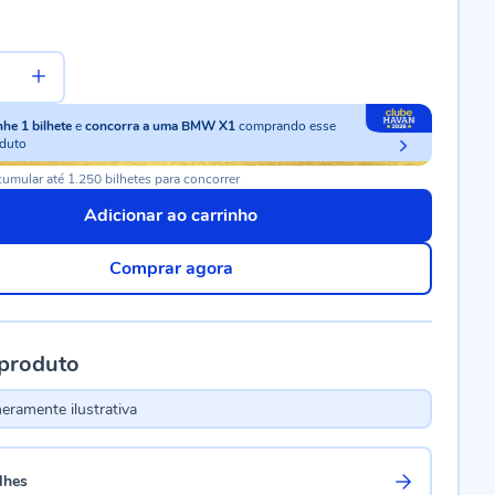
nhe
1
bilhete
e
concorra a uma BMW X1
comprando esse
duto
umular até 1.250 bilhetes para concorrer
Adicionar ao carrinho
Comprar agora
 produto
ramente ilustrativa
lhes