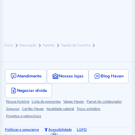
Início
Decoração
Tapetes
Tapete de Cozinha
Atendimento
Nossas lojas
Blog Havan
Negociar dívida
Nossa história
Lista de presentes
Vagas Havan
Painel do colaborador
Seguros
Cartão Havan
Igualdade salarial
Troco solidário
Projetos e patrocínios
Políticas e segurança
Acessibilidade
LGPD