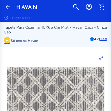
Tapete Para Cozinha 45X65 Cm Pratik Havan Casa - Cinza
Geo
4.7
(
133
)
Só tem na Havan