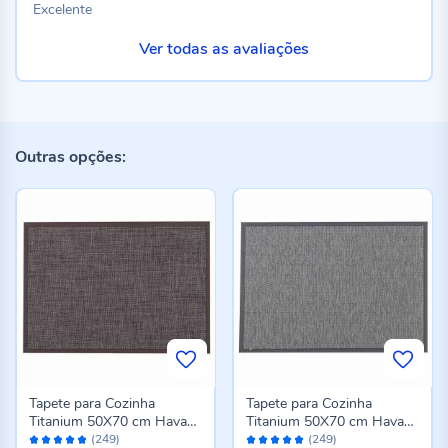
Excelente
Ver todas as avaliações
Outras opções:
Tapete para Cozinha
Tapete para Cozinha
Titanium 50X70 cm Havan
Titanium 50X70 cm Havan
Avaliação:
Avaliação:
Casa - Marrom Escuro
Casa - Cinza
(249)
(249)