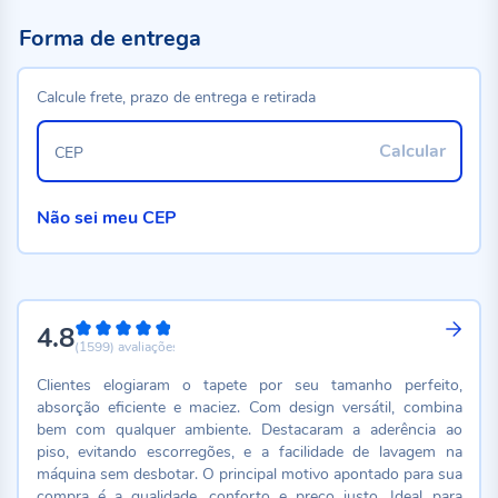
Forma de entrega
Calcule frete, prazo de entrega e retirada
Calcular
CEP
Não sei meu CEP
4.8
96%
(1599)
avaliações
Clientes elogiaram o tapete por seu tamanho perfeito,
absorção eficiente e maciez. Com design versátil, combina
bem com qualquer ambiente. Destacaram a aderência ao
piso, evitando escorregões, e a facilidade de lavagem na
máquina sem desbotar. O principal motivo apontado para sua
compra é a qualidade, conforto e preço justo. Ideal para