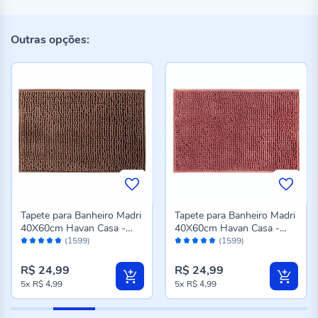
Outras opções:
Tapete para Banheiro Madri
Tapete para Banheiro Madri
40X60cm Havan Casa -
40X60cm Havan Casa -
Avaliação:
Avaliação:
Taupe
Rose
(1599)
(1599)
96%
96%
R$ 24,99
R$ 24,99
5x
R$ 4,99
5x
R$ 4,99