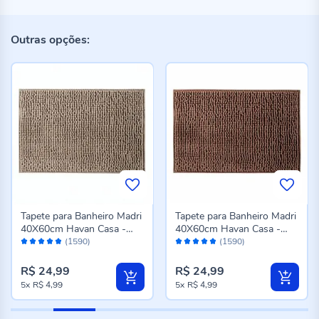
Outras opções:
Tapete para Banheiro Madri
Tapete para Banheiro Madri
40X60cm Havan Casa -
40X60cm Havan Casa -
Avaliação:
Avaliação:
Bege Novo
Taupe
(1590)
(1590)
96%
96%
R$ 24,99
R$ 24,99
5x
R$ 4,99
5x
R$ 4,99