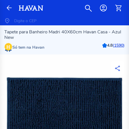
Tapete para Banheiro Madri 40X60cm Havan Casa - Azul
New
4.8
(
1590
)
Só tem na Havan