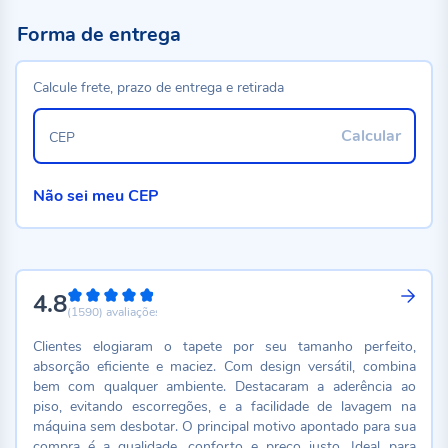
Forma de entrega
Calcule frete, prazo de entrega e retirada
Calcular
CEP
Não sei meu CEP
4.8
96%
(1590)
avaliações
Clientes elogiaram o tapete por seu tamanho perfeito,
absorção eficiente e maciez. Com design versátil, combina
bem com qualquer ambiente. Destacaram a aderência ao
piso, evitando escorregões, e a facilidade de lavagem na
máquina sem desbotar. O principal motivo apontado para sua
compra é a qualidade, conforto e preço justo. Ideal para