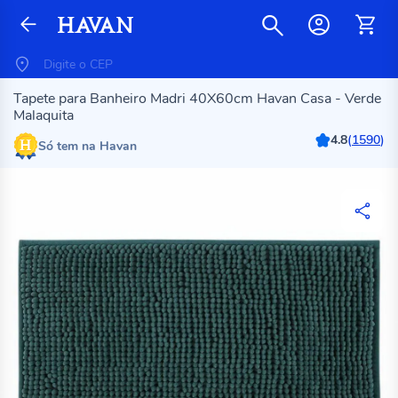
Tapete para Banheiro Madri 40X60cm Havan Casa - Verde
Malaquita
4.8
(
1590
)
Só tem na Havan