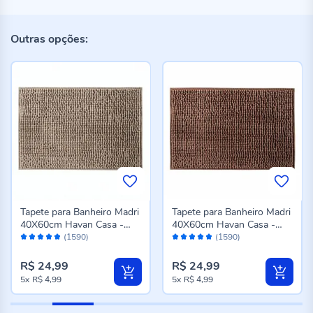
Outras opções:
Tapete para Banheiro Madri
Tapete para Banheiro Madri
40X60cm Havan Casa -
40X60cm Havan Casa -
Avaliação:
Avaliação:
Bege Novo
Taupe
(1590)
(1590)
96%
96%
R$ 24,99
R$ 24,99
5x
R$ 4,99
5x
R$ 4,99