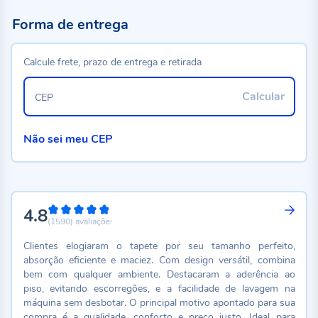
Forma de entrega
Calcule frete, prazo de entrega e retirada
Calcular
CEP
Não sei meu CEP
4.8
96%
(1590)
avaliações
Clientes elogiaram o tapete por seu tamanho perfeito,
absorção eficiente e maciez. Com design versátil, combina
bem com qualquer ambiente. Destacaram a aderência ao
piso, evitando escorregões, e a facilidade de lavagem na
máquina sem desbotar. O principal motivo apontado para sua
compra é a qualidade, conforto e preço justo. Ideal para