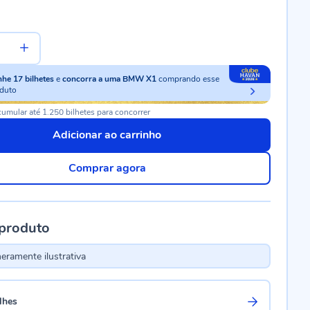
nhe
17
bilhetes
e
concorra a uma BMW X1
comprando esse
duto
umular até 1.250 bilhetes para concorrer
Adicionar ao carrinho
Comprar agora
 produto
ramente ilustrativa
lhes