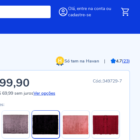
Olá,
entre
na conta
ou
cadastre-se
Só tem na Havan
|
4.7
(
23
)
99,90
349729-7
 69,99
sem juros
Ver opções
es: