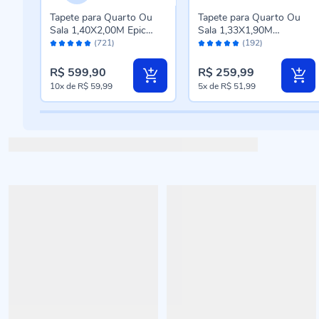
u
Tapete para Quarto Ou
Tapete para Quarto Ou
Sala 1,40X2,00M Epic
Sala 1,33X1,90M
Avaliação:
Avaliação:
Havan Casa - Cinza Novo
Renaissance Havan Casa
(721)
(192)
98%
96%
- Genova Taupe
R$ 599,90
R$ 259,99
10x
de
R$ 59,99
5x
de
R$ 51,99