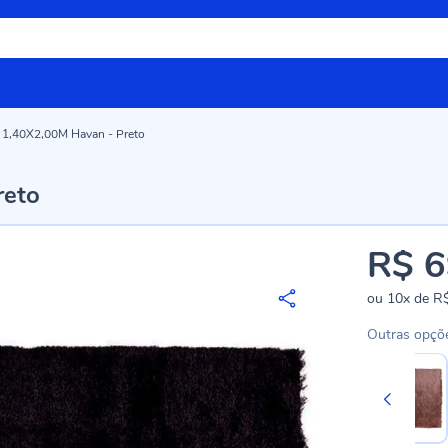
a 1,40X2,00M Havan - Preto
reto
R$ 6
ou
10x
de
R$
Outras opçõ