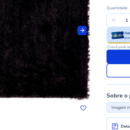
Quantidade
Ga
pro
Você pode ac
Sobre o
Imagem me
Deta