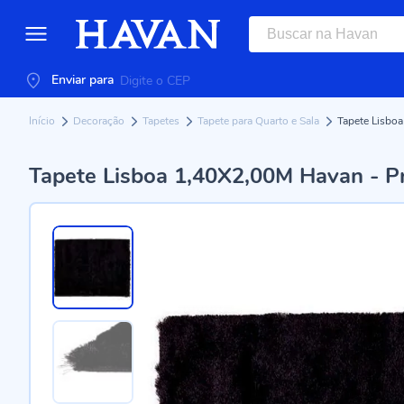
Enviar para
Início
Decoração
Tapetes
Tapete para Quarto e Sala
Tapete Lisbo
Tapete Lisboa 1,40X2,00M Havan - P