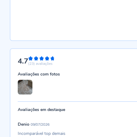
4.7
94%
(23)
avaliações
Avaliações com fotos
Avaliações em destaque
Denio
09/07/2026
Incomparável top demais