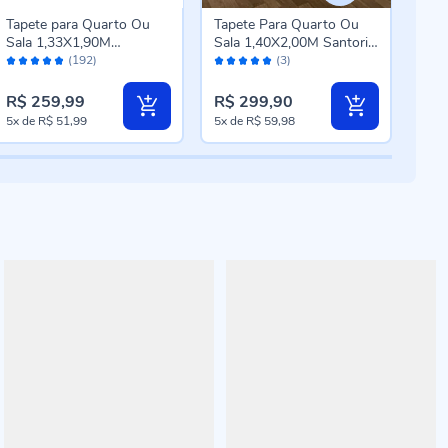
Tapete para Quarto Ou
Tapete Para Quarto Ou
Tape
Sala 1,33X1,90M
Sala 1,40X2,00M Santorini
Lis
Avaliação:
Avaliação:
Aval
Renaissance Havan Casa
Havan Casa - Natural
Casa
(192)
(3)
96%
100%
98
- Porto Preto
Tramado
R$ 259,99
R$ 299,90
R$ 
5x
de
R$ 51,99
5x
de
R$ 59,98
5x
d