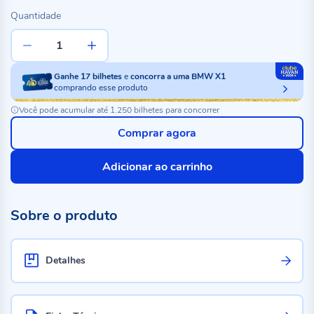
Quantidade
Ganhe
17
bilhetes
e
concorra a uma BMW X1
comprando esse produto
Você pode acumular até 1.250 bilhetes para concorrer
Comprar agora
Adicionar ao carrinho
Sobre o produto
Detalhes