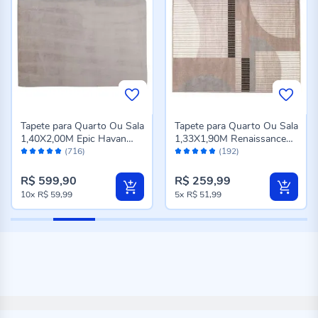
Tapete para Quarto Ou Sala
Tapete para Quarto Ou Sala
1,40X2,00M Epic Havan
1,33X1,90M Renaissance
Avaliação:
Avaliação:
Casa - Cinza Novo
Havan Casa - Genova
(716)
(192)
98%
96%
Taupe
R$ 599,90
R$ 259,99
10x
R$ 59,99
5x
R$ 51,99