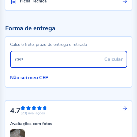
Ficha Técnica
Forma de entrega
Calcule frete, prazo de entrega e retirada
Calcular
CEP
Não sei meu CEP
4.7
94%
(23)
avaliações
Avaliações com fotos