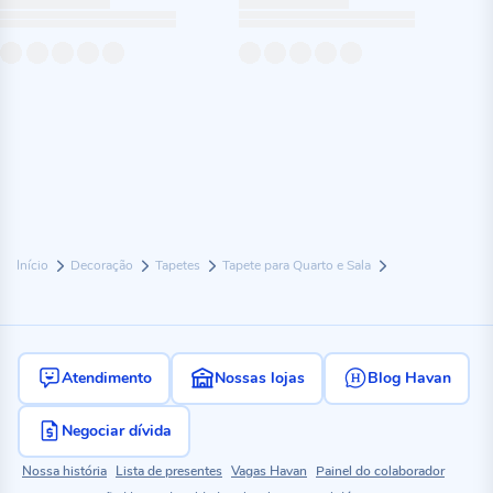
Início
Decoração
Tapetes
Tapete para Quarto e Sala
Atendimento
Nossas lojas
Blog Havan
Negociar dívida
Nossa história
Lista de presentes
Vagas Havan
Painel do colaborador