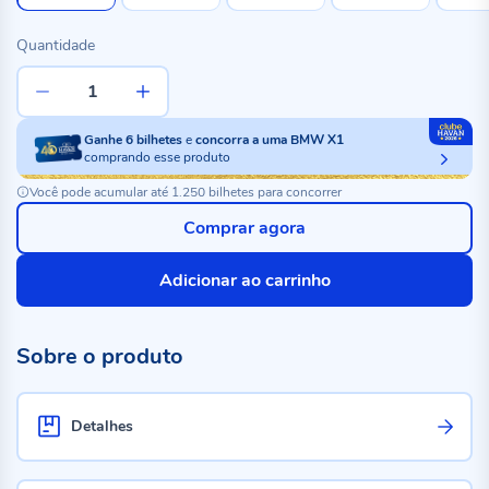
Quantidade
Ganhe
6
bilhetes
e
concorra a uma BMW X1
comprando esse produto
Você pode acumular até 1.250 bilhetes para concorrer
Comprar agora
Adicionar ao carrinho
Sobre o produto
Detalhes