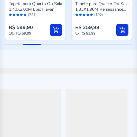
Tapete para Quarto Ou Sala
Tapete para Quarto Ou Sala
1,40X2,00M Epic Havan
1,33X1,90M Renaissance
Avaliação:
Avaliação:
Casa - Cinza Novo
Havan Casa - Genova
(721)
(192)
98%
96%
Taupe
R$ 599,90
R$ 259,99
10x
R$ 59,99
5x
R$ 51,99