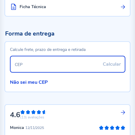
Ficha Técnica
Forma de entrega
Calcule frete, prazo de entrega e retirada
Calcular
CEP
Não sei meu CEP
4.6
92%
(13)
avaliações
Monica
12/11/2025
100%