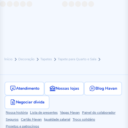
Início
Decoração
Tapetes
Tapete para Quarto e Sala
Atendimento
Nossas lojas
Blog Havan
Negociar dívida
Nossa história
Lista de presentes
Vagas Havan
Painel do colaborador
Seguros
Cartão Havan
Igualdade salarial
Troco solidário
Projetos e patrocínios