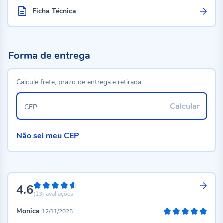
Ficha Técnica
Forma de entrega
Calcule frete, prazo de entrega e retirada
Calcular
CEP
Não sei meu CEP
4.6
92%
(13)
avaliações
Monica
12/11/2025
100%