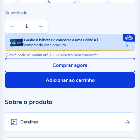
Quantidade
Ganhe
6
bilhetes
e
concorra a uma BMW X1
comprando esse produto
Você pode acumular até 1.250 bilhetes para concorrer
Comprar agora
Adicionar ao carrinho
Sobre o produto
Detalhes