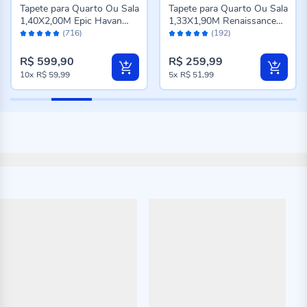
Tapete para Quarto Ou Sala
Tapete para Quarto Ou Sala
1,40X2,00M Epic Havan
1,33X1,90M Renaissance
Avaliação:
Avaliação:
Casa - Cinza Novo
Havan Casa - Genova
(716)
(192)
98%
96%
Taupe
R$ 599,90
R$ 259,99
10x
R$ 59,99
5x
R$ 51,99