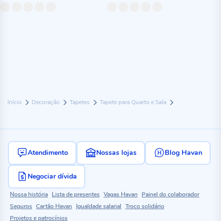
Início
Decoração
Tapetes
Tapete para Quarto e Sala
Atendimento
Nossas lojas
Blog Havan
Negociar dívida
Nossa história
Lista de presentes
Vagas Havan
Painel do colaborador
Seguros
Cartão Havan
Igualdade salarial
Troco solidário
Projetos e patrocínios