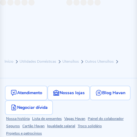
Início
Utilidades Domésticas
Utensílios
Outros Utensílios
Atendimento
Nossas lojas
Blog Havan
Negociar dívida
Nossa história
Lista de presentes
Vagas Havan
Painel do colaborador
Seguros
Cartão Havan
Igualdade salarial
Troco solidário
Projetos e patrocínios