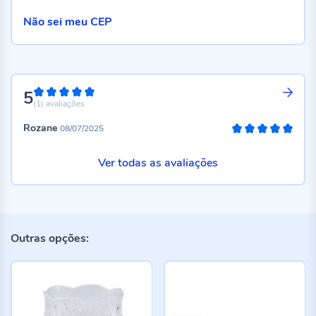
Não sei meu CEP
5
100%
(1)
avaliações
Rozane
08/07/2025
100%
Ver todas as avaliações
Outras opções: