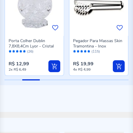
Porta Colher Dublin
Pegador Para Massas Skin
7,8X8,4Cm Lyor - Cristal
Tramontina - Inox
Avaliação:
Avaliação:
(26)
(115)
96%
96%
R$ 12,99
R$ 19,99
2x
R$ 6,49
4x
R$ 4,99