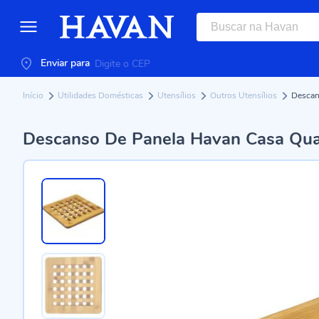
Enviar para
Início
Utilidades Domésticas
Utensílios
Outros Utensílios
Descan
Descanso De Panela Havan Casa Qu