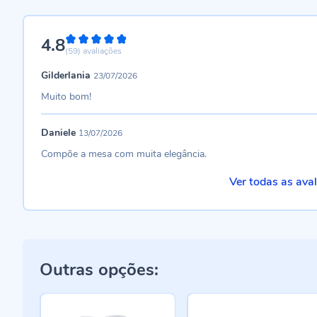
4.8
96%
(59)
avaliações
Gilderlania
23/07/2026
Muito bom!
Daniele
13/07/2026
Compõe a mesa com muita elegância.
Ver todas as ava
Outras opções: