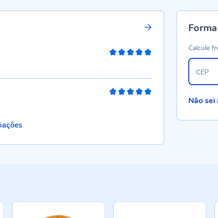
Forma
Calcule fr
100%
CEP
100%
Não sei
liações