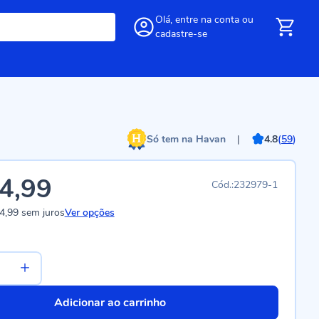
Olá,
entre
na conta
ou
cadastre-se
Só tem na Havan
|
4.8
(
59
)
4,99
232979-1
4,99
sem juros
Ver opções
Adicionar ao carrinho