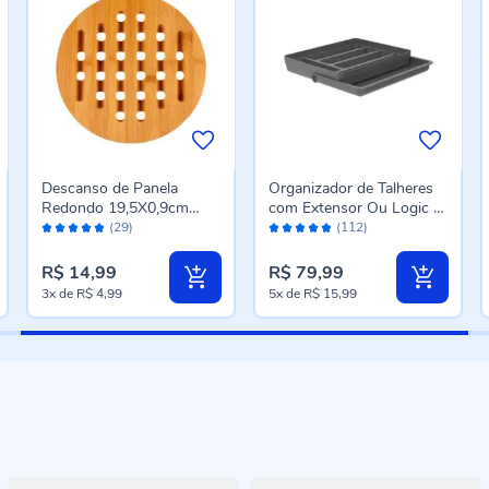
Descanso de Panela
Organizador de Talheres
Redondo 19,5X0,9cm
com Extensor Ou Logic -
Avaliação:
Avaliação:
Finecasa - Bambu
Chumbo
(29)
(112)
98%
98%
R$ 14,99
R$ 79,99
3x
de
R$ 4,99
5x
de
R$ 15,99