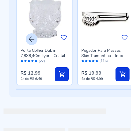
a
Porta Colher Dublin
Pegador Para Massas
sa
7,8X8,4Cm Lyor - Cristal
Skin Tramontina - Inox
Avaliação:
Avaliação:
(27)
(116)
94%
96%
R$ 12,99
R$ 19,99
2x
de
R$ 6,49
4x
de
R$ 4,99