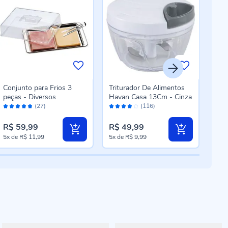
Conjunto para Frios 3
Triturador De Alimentos
Molh
peças - Diversos
Havan Casa 13Cm - Cinza
Lyor
Avaliação:
Avaliação:
Aval
(27)
(116)
96%
80%
96
R$ 59,99
R$ 49,99
R$ 
5x
de
R$ 11,99
5x
de
R$ 9,99
3x
d