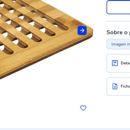
Sobre o
Imagem me
Deta
Fich