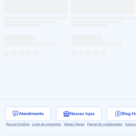
Atendimento
Nossas lojas
Blog H
Nossa história
Lista de presentes
Vagas Havan
Painel do colaborador
Segur