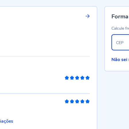
Forma
Calcule fr
CEP
Não sei
100%
100%
liações