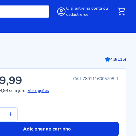
Olá,
entre
na conta
ou
cadastre-se
4.8
(
115
)
9,99
7891116005798-1
4,99
sem juros
Ver opções
Adicionar ao carrinho