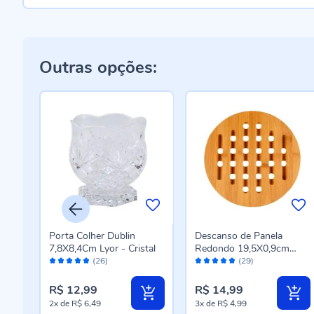
Outras opções:
a
Porta Colher Dublin
Descanso de Panela
sa
7,8X8,4Cm Lyor - Cristal
Redondo 19,5X0,9cm
Avaliação:
Avaliação:
Finecasa - Bambu
(26)
(29)
96%
98%
R$ 12,99
R$ 14,99
2x
de
R$ 6,49
3x
de
R$ 4,99