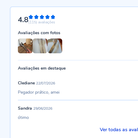
4.8
96%
(115)
avaliações
Avaliações com fotos
Avaliações em destaque
Clediane
22/07/2026
Pegador prático, amei
Sandra
29/06/2026
ótimo
Ver todas as ava