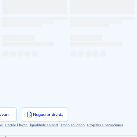
avan
Negociar dívida
os
Cartão Havan
Igualdade salarial
Troco solidário
Projetos e patrocínios