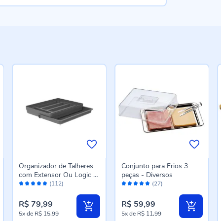
Organizador de Talheres
Conjunto para Frios 3
com Extensor Ou Logic -
peças - Diversos
Avaliação:
Avaliação:
Chumbo
(112)
(27)
98%
96%
R$ 79,99
R$ 59,99
5x
de
R$ 15,99
5x
de
R$ 11,99