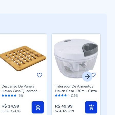
Descanso De Panela
Triturador De Alimentos
Molh
Havan Casa Quadrado
Havan Casa 13Cm - Cinza
Lyor
Avaliação:
Avaliação:
Aval
19,5Cm - Bambu
(59)
(116)
96%
80%
94
R$ 14,99
R$ 49,99
R$ 
3x
de
R$ 4,99
5x
de
R$ 9,99
3x
d